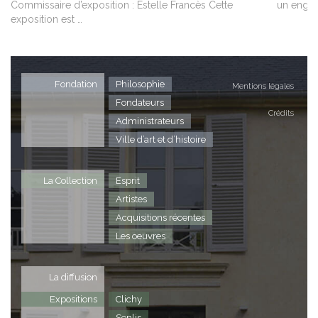
Commissaire d’exposition : Estelle Francès Cette
un engag
exposition est …
Fondation
Philosophie
Mentions légales
Fondateurs
Crédits
Administrateurs
Ville d’art et d’histoire
La Collection
Esprit
Artistes
Acquisitions récentes
Les oeuvres
La diffusion
Expositions
Clichy
Senlis