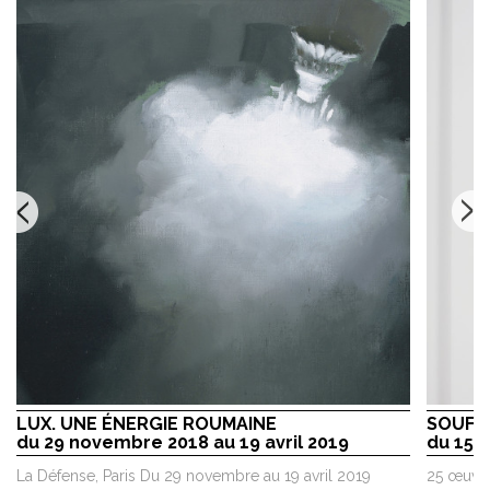
LUX. UNE ÉNERGIE ROUMAINE
SOUFFL
du 29 novembre 2018 au 19 avril 2019
du 15 
La Défense, Paris Du 29 novembre au 19 avril 2019
25 œuvre