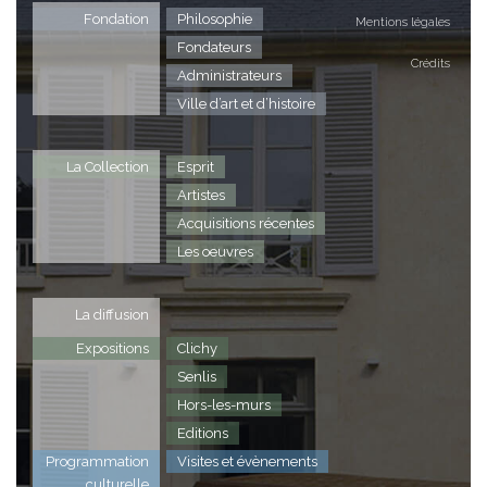
Fondation
Philosophie
Mentions légales
Fondateurs
Crédits
Administrateurs
Ville d’art et d’histoire
La Collection
Esprit
Artistes
Acquisitions récentes
Les oeuvres
La diffusion
Expositions
Clichy
Senlis
Hors-les-murs
Editions
Programmation
Visites et évènements
culturelle