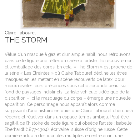
Claire Tabouret
THE STORM
Vêtue d’un masque à gaz et d’un ample habit, nous retrouvons
dans cette figure une réflexion chère à l’artiste : le recouvrement
et l’emballage des corps. En cela, « The Storm » est proche de
la série « Les Étreintes » où Claire Tabouret décline les êtres
masqués en les mettant en scène recouverts de latex, pour
mieux révéler leurs présences sous cette seconde peau, sur
fond de paysages indistincts. L’artiste véhicule l’idée que de la
disparition – ici le masquage du corps – émerge une nouvelle
apparition. Ce personnage nous apparaît alors comme
surgissant d’une histoire enfouie, que Claire Tabouret cherche à
réécrire et réactiver dans un espace-temps ambigu. Peut-être
s’agit-il de l’histoire de cette figure qui obsède l’artiste : Isabelle
Eberhardt (1877-1904), écrivaine suisse d’origine russe. Cette
dernière adopta des identités multiples en entretenant une