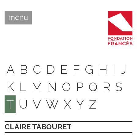
menu
A
B
C
D
E
F
G
H
I
J
K
L
M
N
O
P
Q
R
S
T
U
V
W
X
Y
Z
CLAIRE TABOURET