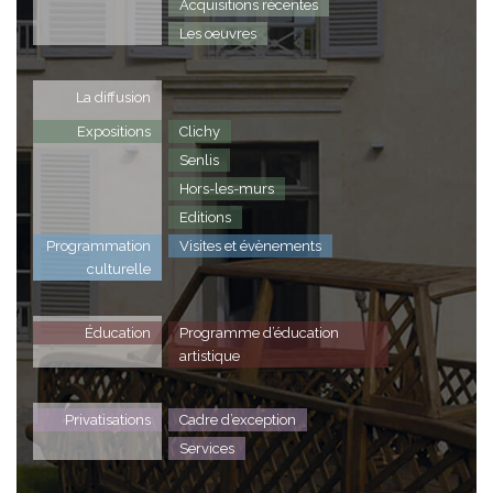
Acquisitions récentes
Les oeuvres
La diffusion
Expositions
Clichy
Senlis
Hors-les-murs
Editions
Programmation
Visites et évènements
culturelle
Éducation
Programme d’éducation
artistique
Privatisations
Cadre d’exception
Services