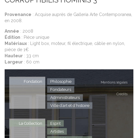
CORRUPTIBILIS HOMINIS 3
Provenance
: Acquise auprès de Galleria Arte Contemporanea,
en 2008.
Année
: 2008
Édition
: Pièce unique
Matériaux
: Light box, moteur, fil électrique, câble en nylon,
pièce de 1€
Hauteur
: 33 cm
Largeur
: 60 cm
Fondation
Philosophie
Mentions légales
Fondateurs
Crédits
Administrateurs
Ville d’art et d’histoire
La Collection
Esprit
Artistes