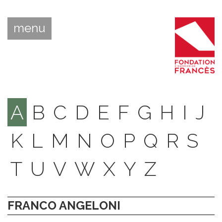
menu
A
B
C
D
E
F
G
H
I
J
K
L
M
N
O
P
Q
R
S
T
U
V
W
X
Y
Z
FRANCO ANGELONI