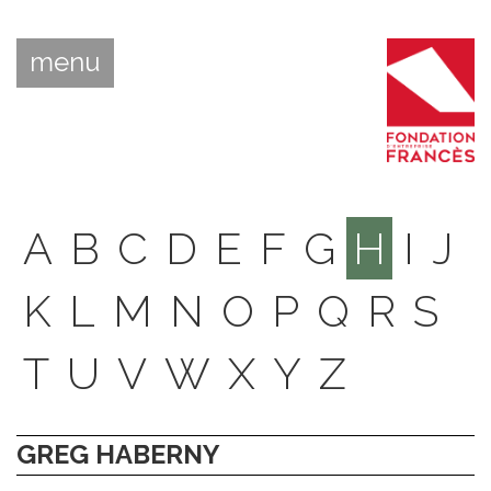
menu
A
B
C
D
E
F
G
H
I
J
K
L
M
N
O
P
Q
R
S
T
U
V
W
X
Y
Z
GREG HABERNY