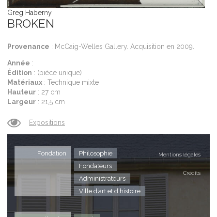
Greg Haberny
G
BROKEN
O
B
Provenance
: McCaig-Welles Gallery. Acquisition en 2009.
Année
:
Édition
: (pièce unique)
P
G
Matériaux
: Technique mixte
R
Hauteur
: 27 cm
A
Largeur
: 21,5 cm
J
Éd
M
Expositions
H
P
L
A
Fondation
Philosophie
Éd
Mentions légales
M
Fondateurs
Crédits
H
Administrateurs
L
G
Ville d’art et d’histoire
G
A