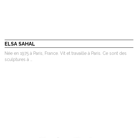
ELSA SAHAL
Née en 1975 à Paris, France. Vit et travaille à Paris. Ce sont des
sculptures à …