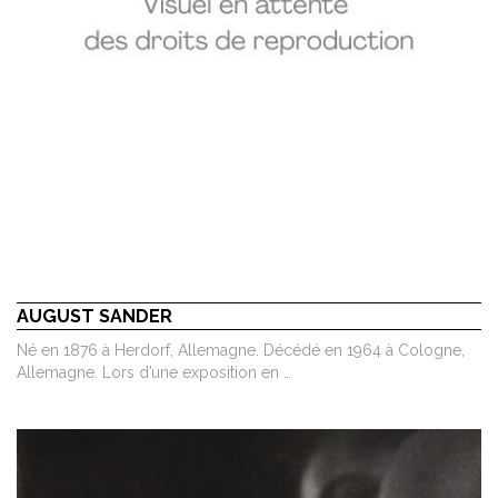
AUGUST SANDER
Né en 1876 à Herdorf, Allemagne. Décédé en 1964 à Cologne,
Allemagne. Lors d’une exposition en …