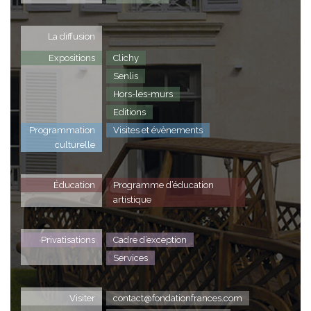
La diffusion
Expositions
Clichy
Senlis
Hors-les-murs
Editions
Programmation
Visites et évènements
culturelle
Éducation
Programme d’éducation
artistique
Privatisations
Cadre d’exception
Services
Visiter
contact@fondationfrances.com