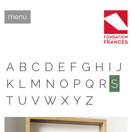
menu
A
B
C
D
E
F
G
H
I
J
K
L
M
N
O
P
Q
R
S
T
U
V
W
X
Y
Z