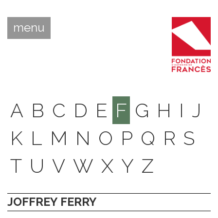
menu
A
B
C
D
E
F
G
H
I
J
K
L
M
N
O
P
Q
R
S
T
U
V
W
X
Y
Z
JOFFREY FERRY