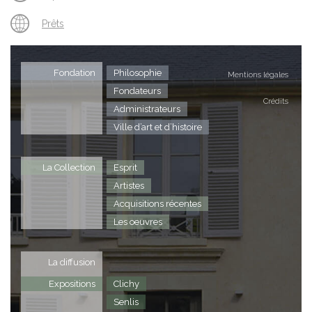
Prêts
Fondation
Philosophie
Mentions légales
Fondateurs
Crédits
Administrateurs
Ville d’art et d’histoire
La Collection
Esprit
Artistes
Acquisitions récentes
Les oeuvres
La diffusion
Expositions
Clichy
Senlis