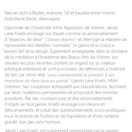
Née en 1970 à Baden, Autriche. Vit et travaille entre Vienne,
Autriche et Berlin, Allemagne.
Diplômée de l’Université d’Arts Appliqués de Vienne, Jakob
Lena Knebl envisage son travail comme un amoncellement
d’“espaces de désir” (“
Desire Rooms
”) et interroge la manière de
représenter les identités “normées”, le genre et le corps à
travers l’art et le design.
Également enseignante dans le domaine
de la médiation à l’Académie des Beaux-Arts de Vienne, ses
œuvres les plus récentes portent un regard sur la création
artistique antérieure et sont ponctuées de références à l’histoire
de l’art, car selon elle, “
pour comprendre le présent, il est
important de faire face au passé.
” (Jakob Lena Knebl, MAH
Genève).
Ses sculptures échappent aux classifications, fascinent
par leurs mutations permanentes et proposent des mondes
possibles. Par des couleurs pop et des amoncellements
d’objets en tout genre, Knebl envisage son œuvre en
détournements, et induit des questionnements socio-politiques
sous le prisme de l’outrance, de l’opulence et d’une certaine
gravité, non pas sans humour.
Jakob Lena Knebl est notamment représentée par la galerie