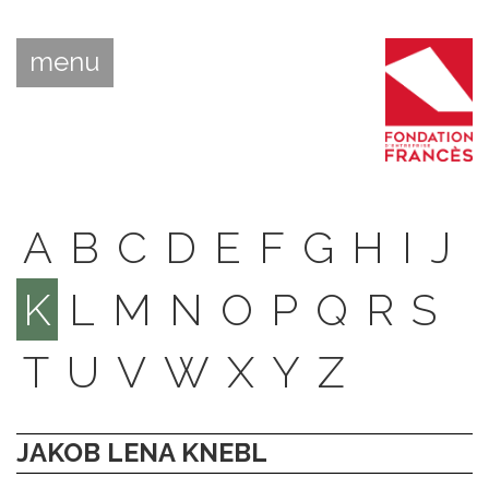
menu
A
B
C
D
E
F
G
H
I
J
K
L
M
N
O
P
Q
R
S
T
U
V
W
X
Y
Z
JAKOB LENA KNEBL