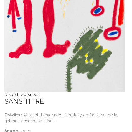
Jakob Lena Knebl
SANS TITRE
Crédits :
© Jakob Lena Knebl. Courtesy de l’artiste et de la
Ja
galerie Loevenbruck, Paris.
P
Année
: 2021