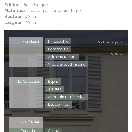
Édition
: Pièce Unique
© 
Matériaux
: Pastel gras sur papier Ingres
Hauteur
: 40 cm
Largeur
: 30 cm
P
A
Éd
Fondation
Philosophie
Mentions légales
M
Fondateurs
H
Crédits
Administrateurs
L
Ville d’art et d’histoire
P
La Collection
Esprit
Artistes
Acquisitions récentes
Les oeuvres
La diffusion
Expositions
Clichy