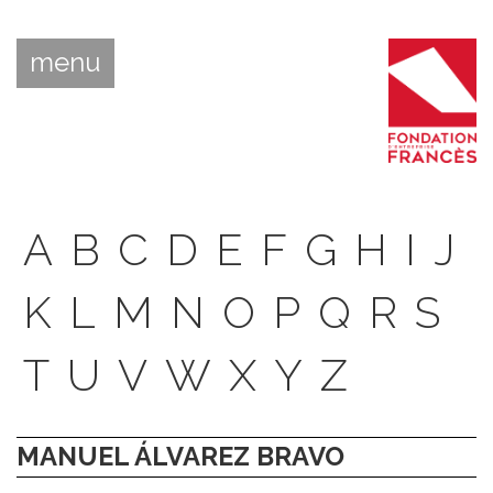
menu
A
B
C
D
E
F
G
H
I
J
K
L
M
N
O
P
Q
R
S
T
U
V
W
X
Y
Z
MANUEL ÁLVAREZ BRAVO