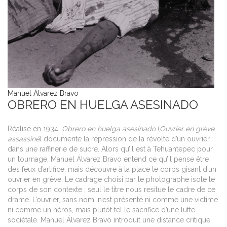
Manuel Álvarez Bravo
OBRERO EN HUELGA ASESINADO
Réalisé en 1934,
Obrero en huelga asesinado
(
Ouvrier en grève
assassiné
) documente la répression de la révolte d’un ouvrier
dans une raffinerie de sucre. Alors qu’il est à Tehuantepec pour
un tournage, Manuel Álvarez Bravo entend ce qu’il pense être
des feux d’artifice, mais découvre à la place le corps gisant d’un
ouvrier en grève. Le cadrage choisi par le photographe isole le
corps de son contexte ; seul le titre nous resitue le cadre de ce
drame. L’ouvrier, sans nom, n’est présenté ni comme une victime
ni comme un héros, mais plutôt tel le sacrifice d’une lutte
sociétale. Manuel Álvarez Bravo introduit une distance critique,