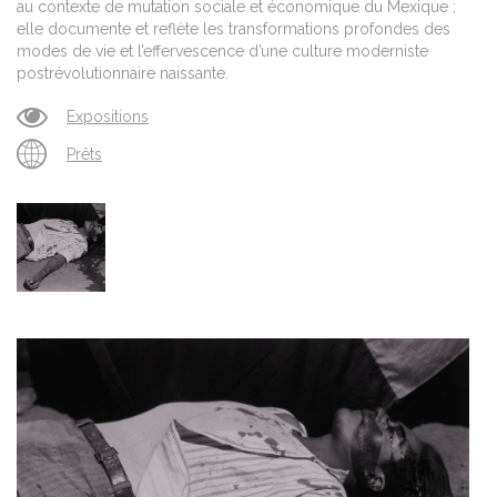
au contexte de mutation sociale et économique du Mexique ;
elle documente et reflète les transformations profondes des
modes de vie et l’effervescence d’une culture moderniste
postrévolutionnaire naissante.
Expositions
Prêts