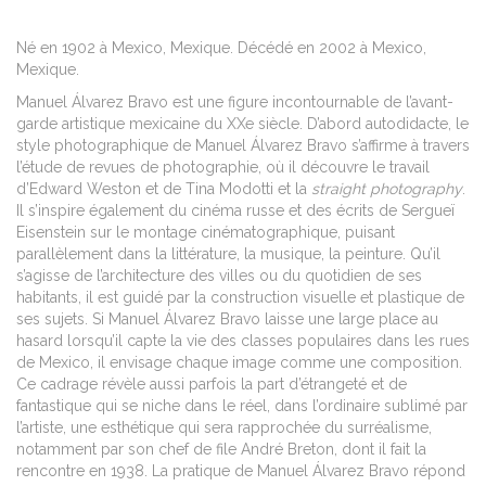
Né en 1902 à Mexico, Mexique. Décédé en 2002 à Mexico,
Mexique.
Manuel Álvarez Bravo est une figure incontournable de l’avant-
garde artistique mexicaine du XXe siècle. D’abord autodidacte, le
style photographique de Manuel Álvarez Bravo s’affirme à travers
l’étude de revues de photographie, où il découvre le travail
d’Edward Weston et de Tina Modotti et la
straight photography
.
Il s’inspire également du cinéma russe et des écrits de Sergueï
Eisenstein sur le montage cinématographique, puisant
parallèlement dans la littérature, la musique, la peinture. Qu’il
s’agisse de l’architecture des villes ou du quotidien de ses
habitants, il est guidé par la construction visuelle et plastique de
ses sujets. Si Manuel Álvarez Bravo laisse une large place au
hasard lorsqu’il capte la vie des classes populaires dans les rues
de Mexico, il envisage chaque image comme une composition.
Ce cadrage révèle aussi parfois la part d’étrangeté et de
fantastique qui se niche dans le réel, dans l’ordinaire sublimé par
l’artiste, une esthétique qui sera rapprochée du surréalisme,
notamment par son chef de file André Breton, dont il fait la
rencontre en 1938. La pratique de Manuel Álvarez Bravo répond