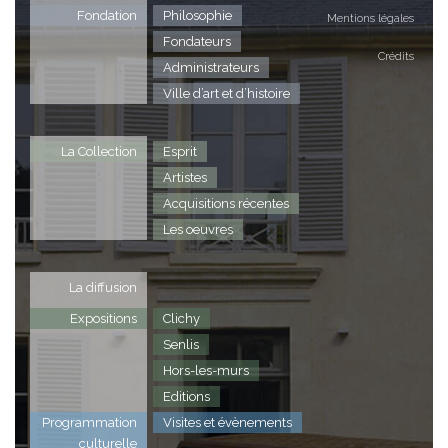
Fondation
Philosophie
Mentions légales
Fondateurs
Crédits
Administrateurs
Ville d’art et d’histoire
La Collection
Esprit
Artistes
Acquisitions récentes
Les oeuvres
La diffusion
Expositions
Clichy
Senlis
Hors-les-murs
Editions
Programmation
Visites et évènements
culturelle