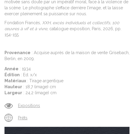
motivée sans doute par un impératif moral, face à la violence de
la scène. Le photographe s’efface derrière l’image, et la laisse
exercer pleinement sa puissance sur nous.
Fondation Francès,
XXH, excès individuels et collectifs, 100
œuvres à vif et à vivre
, catalogue exposition, Paris, 2026, pp.
154-155.
Provenance
: Acquise auprès de la maison de vente Grisebach,
Berlin, en 2009.
Année
: 1934
Édition
: Ed. x/x
Matériaux
: Tirage argentique
Hauteur
: 18,7 (image) cm
Largeur
: 24,2 (image) cm
Expositions
Prêts