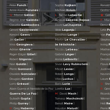
Peter
Funch
|
Sophie
Kuijken
|
Ronal
Anne-Karin
Furunes
|
Michael
Kvium
|
Gosha
G
Marcel
Gähler
|
L
Rachel
Labastie
|
�
Gá
Regina José
Galindo
|
Arnaud
Labelle-Rojoux
|
P
Mar
Claudia
Gambadoro
|
David
LaChapelle
|
Deniz
Gérard
Gasiorowski
|
Wole
Lagunju
|
Leta
P
Kendell
Geers
|
Dorothea
Lange
|
Yan
Pe
Jiri
Geller
|
Martin
Le Chevallier
|
Stéph
Irina
Georgieva
|
le fétichiste
|
Irving
Adrian
Ghenie
|
Nicolas
Lebeau
|
Mathi
Roger-Edgar
Gillet
|
Gabriel
Léger
|
Franço
Robert
Gligorov
|
Annie
Leibovitz
|
Donat
Nan
Goldin
|
Sivan
Levy Rubinstein
|
Flavia
Pierre
Gonnord
|
Micah
Lexier
|
Justin
Osvaldo
Gonzalez
|
Robert
Longo
|
Nazan
Douglas
Gordon
|
Vitas
Luckus
|
Laure
Loris
Gréaud
|
Boris
Lurie
|
Q
She
Alain Guerra et Neraldo de la Paz
Loretta
Lux
|
R
Gér
Guerra De La Paz
|
M
David
Mach
|
Ricard
Subodh
Gupta
|
Tomasz
Machcinski
|
Werne
Philip
Gurrey
|
Benoît
Maire
|
Heli
Re
H
Greg
Haberny
|
Houston
Maludi
|
Pierre