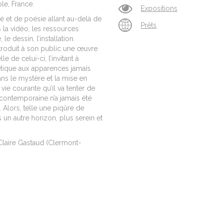
ble, France.
Expositions
é et de poésie allant au-delà de
Prêts
s la vidéo, les ressources
e dessin, l’installation.
ntroduit à son public une œuvre
 de celui-ci, l’invitant à
oétique aux apparences jamais
s le mystère et la mise en
ie courante qu’il va tenter de
contemporaine n’a jamais été
 Alors, telle une piqûre de
un autre horizon, plus serein et
Claire Gastaud (Clermont-