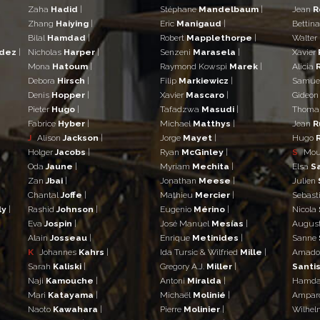
Zaha
Hadid
|
Stéphane
Mandelbaum
|
Jean
R
Zhang
Haiying
|
Eric
Manigaud
|
Bettin
Bilal
Hamdad
|
Robert
Mapplethorpe
|
Walter
ndez
|
Nicholas
Harper
|
Senzeni
Marasela
|
Xavier
Mona
Hatoum
|
Raymond Kowspi
Marek
|
Alicia
Debora
Hirsch
|
Filip
Markiewicz
|
Samue
Denis
Hopper
|
Xavier
Mascaro
|
Gideo
Pieter
Hugo
|
Tafadzwa
Masudi
|
Thom
Fabrice
Hyber
|
Michael
Matthys
|
Jean
R
J
Alison
Jackson
|
Jorge
Mayet
|
Hugo
Holger
Jacobs
|
Ryan
McGinley
|
S
Mo
Oda
Jaune
|
Myriam
Mechita
|
Elsa
S
Zan
Jbai
|
Jonathan
Meese
|
Julien
Chantal
Joffe
|
Mathieu
Mercier
|
Sebast
ly
|
Rashid
Johnson
|
Eugenio
Mérino
|
Nicola
Eva
Jospin
|
José Manuel
Mesías
|
Augus
Alain
Josseau
|
Enrique
Metinides
|
Sanne
K
Johannes
Kahrs
|
Ida Tursic & Wilfried
Mille
|
Amad
Sarah
Kaliski
|
Gregory A.J.
Miller
|
Santis
Naji
Kamouche
|
Antoni
Miralda
|
Hamd
Mari
Katayama
|
Michaël
Molinié
|
Ampar
Naoto
Kawahara
|
Pierre
Molinier
|
Wilhe