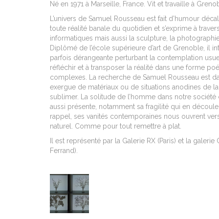
Né en 1971 à Marseille, France. Vit et travaille à Greno
L’univers de Samuel Rousseau est fait d’humour décal
toute réalité banale du quotidien et s’exprime à traver
informatiques mais aussi la sculpture, la photographie, l
Diplômé de l’école supérieure d’art de Grenoble, i
l i
parfois dérangeante perturbant la contemplation usuelle
réfléchir et à transposer la réalité dans une forme p
complexes. La recherche de Samuel Rousseau est dan
exergue de matériaux ou de situations anodines de la v
sublimer. La solitude de l’homme dans notre société 
aussi présente, notamment sa fragilité qui en découle.
rappel, ses vanités contemporaines nous ouvrent vers 
naturel. Comme pour tout remettre à plat.
Il est représenté par la Galerie RX (Paris
) et la galerie
Ferrand
).