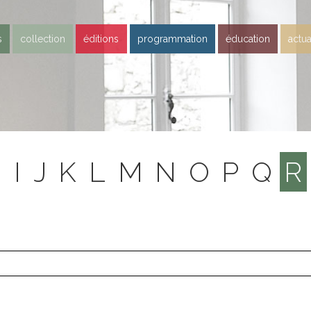
s
collection
éditions
programmation
éducation
actua
H
I
J
K
L
M
N
O
P
Q
R