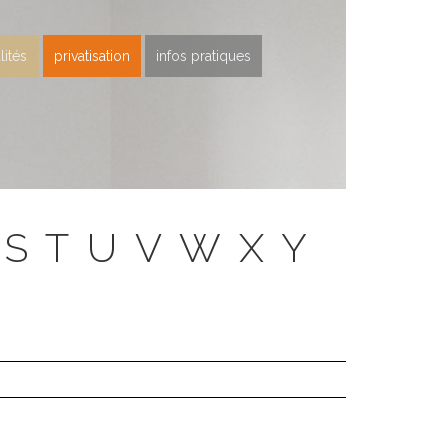
lités
privatisation
infos pratiques
S
T
U
V
W
X
Y