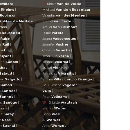
evillard
|
V
Rinus
Van de Velde
|
a
Rheims
|
Michael
Van den Besselaar
|
Robinson
|
Valentin
van der Meulen
|
Robles de Medina
|
Marcel
van Eeden
|
Ross
|
Atelier
van Lieshout
|
l
Rousseau
|
Dune
Varela
|
n
Rubin
|
Joana
Vasconcelos
|
as
Ruff
|
Jennifer
Vasher
|
ustin
|
Christos
Venetis
|
Ruyant
|
Jean-Luc
Verna
|
una
Saboni
|
Jeanne
Vicérial
|
ahal
|
Julien
Vignikin
|
Salaud
|
Rimaldas
Vikšraitis
|
iao
Salgado
|
Shirley
Villavicencio Pizango
|
Samorì
|
Paul Joseph
Vogeler
|
t
Sander
|
VOID
|
Sannes
|
Rinat
Voligamsi
|
ou
Sanogo
|
W
Brigitte
Waldach
|
simi
|
Marnie
Weber
|
an
Saray
|
Brian
Weil
|
o
Sard
|
Ai
Weiwei
|
lm
Sasnal
|
Anne
Wenzel
|