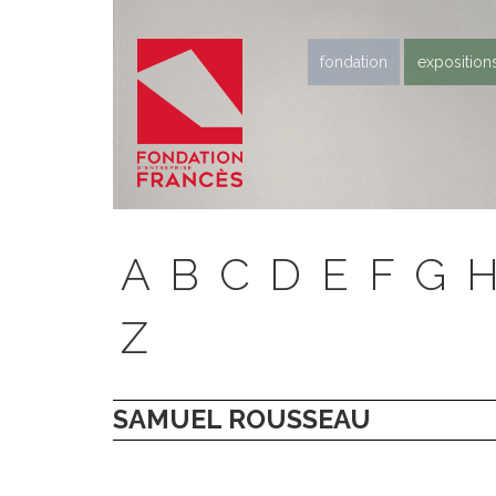
fondation
exposition
A
B
C
D
E
F
G
Z
SAMUEL ROUSSEAU