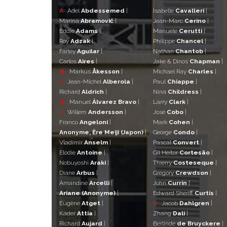
A
Adel
Abdessemed
|
Isabelle
Cavalleri
|
Marina
Abramović
|
Jean-Marc
Cerino
|
Eddie
Adams
|
Manuele
Cerutti
|
Roy
Adzak
|
Philippe
Chancel
|
Farley
Aguilar
|
Nathan
Chantob
|
Carlos
Aires
|
Jake & Dinos
Chapman
|
�
Markus
Åkesson
|
Michael Ray
Charles
|
A
Jean-Michel
Alberola
|
Paul
Chiappe
|
Richard
Aldrich
|
Nina
Childress
|
�
Manuel
Álvarez Bravo
|
Larry
Clark
|
A
Willem
Andersson
|
José
Cobo
|
Franco
Angeloni
|
Mark
Cohen
|
Anonyme, Ère Meiji (Japon)
|
George
Condo
|
Vladimir
Anselm
|
Pascal
Convert
|
Elodie
Antoine
|
Gil Heitor
Cortesão
|
Nobuyoshi
Araki
|
Thierry
Costeseque
|
Diane
Arbus
|
Gregory
Crewdson
|
Amandine
Arcelli
|
John
Currin
|
Ariane (Anonyme)
|
Edward Sheriff
Curtis
|
Eugène
Atget
|
D
Jacob
Dahlgren
|
Kader
Attia
|
Zhang
Dali
|
Richard
Aujard
|
Berlinde
de Bruyckere
|