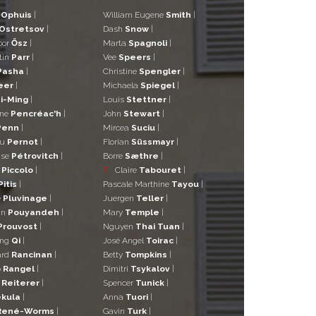
d
Ophuis
|
William Eugene
Smith
|
Ostretsov
|
Dash
Snow
|
bor
Ősz
|
Marta
Spagnoli
|
tin
Parr
|
Vee
Speers
|
Pasha
|
Christine
Spengler
|
eer
|
Michaela
Spiegel
|
i-Ming
|
Louis
Stettner
|
ane
Pencréac'h
|
John
Stewart
|
Penn
|
Mircea
Suciu
|
eu
Pernot
|
Florian
Süssmayr
|
ise
Pétrovitch
|
Borre
Sæthre
|
o
Piccolo
|
T
Claire
Tabouret
|
Pitis
|
Pascale Marthine
Tayou
|
e
Pluvinage
|
Juergen
Teller
|
in
Pouyandeh
|
Mary
Temple
|
Prouvost
|
Nguyen
Thai Tuan
|
ng
Qi
|
José Angel
Toirac
|
ard
Rancinan
|
Betty
Tompkins
|
o
Rangel
|
Dimitri
Tsykalov
|
r
Reiterer
|
Spencer
Tunick
|
kula
|
Anna
Tuori
|
René-Worms
|
Gavin
Turk
|