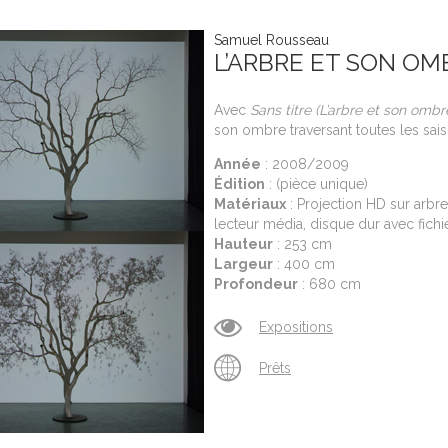
Samuel Rousseau
L’ARBRE ET SON OM
Avec
Sans titre (L’arbre et son ombr
son ombre traversant toutes les sais
Année
: 2008/2009
Édition
: (pièce unique)
Matériaux
: Projection HD sur arbre
lecteur média, disque dur avec fichi
Hauteur
: 253 cm
Largeur
: 400 cm
Profondeur
: 680 cm
Expositions
Prêts