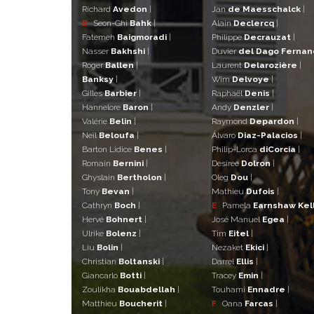
Richard
Avedon
|
Jan
de Maesschalck
|
B
Seon-Ghi
Bahk
|
Alain
Declercq
|
Fatemeh
Baigmoradi
|
Philippe
Decrauzat
|
Nasser
Bakhshi
|
Duvier
del Dago Ferna
Roger
Ballen
|
Laurent
Delarozière
|
Banksy
|
Wim
Delvoye
|
Gilles
Barbier
|
Raphaël
Denis
|
Hannelore
Baron
|
Andy
Denzler
|
Valérie
Belin
|
Raymond
Depardon
|
Neïl
Beloufa
|
Álvaro
Diaz-Palacios
|
Barton Lidice
Benes
|
Philip-Lorca
diCorcia
|
Romain
Bernini
|
Desiree
Dolron
|
Ghyslain
Bertholon
|
Oleg
Dou
|
Tony
Bevan
|
Mathieu
Dufois
|
Cathryn
Boch
|
E
Pamela
Earnshaw Kel
Hervé
Bohnert
|
José Manuel
Egea
|
Ulrike
Bolenz
|
Tim
Eitel
|
Liu
Bolin
|
Nezaket
Ekici
|
Christian
Boltanski
|
Darrel
Ellis
|
Giancarlo
Botti
|
Tracey
Emin
|
Zoulikha
Bouabdellah
|
Touhami
Ennadre
|
Matthieu
Boucherit
|
F
Oana
Farcas
|