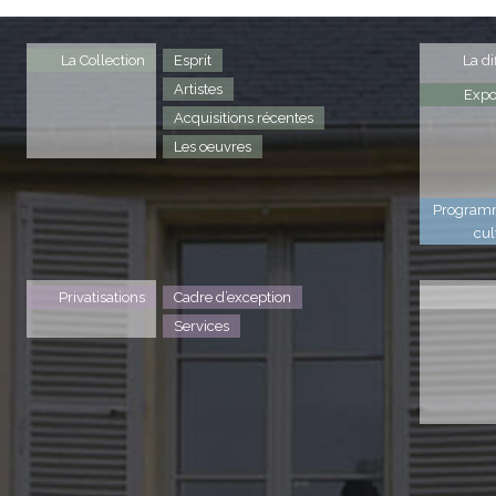
La Collection
Esprit
La di
Artistes
Expo
Acquisitions récentes
Les oeuvres
Program
cul
Privatisations
Cadre d’exception
Services