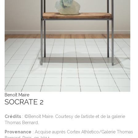
P
Cr
Th
P
Be
A
Éd
M
ad
H
L
P
Benoît Maire
SOCRATE 2
Crédits
: ©Benoît Maire. Courtesy de l’artiste et de la galerie
Thomas Bernard.
Provenance
: Acquise auprès Cortex Athletico/Galerie Thomas