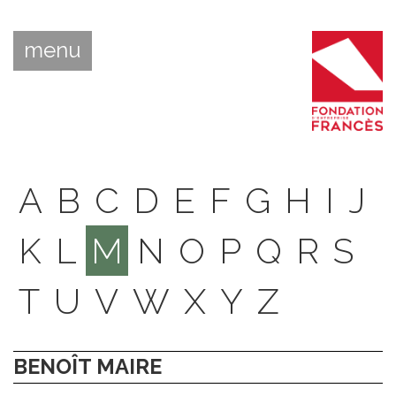
menu
A
B
C
D
E
F
G
H
I
J
K
L
M
N
O
P
Q
R
S
T
U
V
W
X
Y
Z
BENOÎT MAIRE