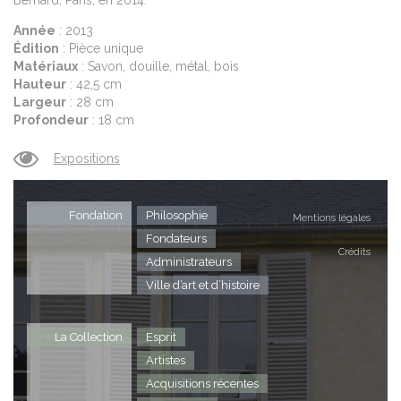
Bernard, Paris, en 2014.
Année
: 2013
Édition
: Pièce unique
Matériaux
: Savon, douille, métal, bois
Hauteur
: 42,5 cm
Largeur
: 28 cm
Profondeur
: 18 cm
Expositions
Fondation
Philosophie
Mentions légales
Fondateurs
Crédits
Administrateurs
Ville d’art et d’histoire
La Collection
Esprit
Artistes
Acquisitions récentes