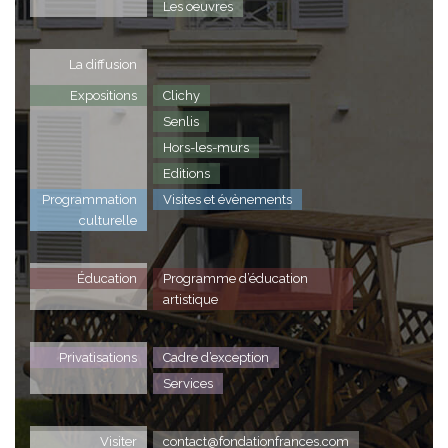
Les oeuvres
La diffusion
Expositions
Clichy
Senlis
Hors-les-murs
Editions
Programmation
Visites et évènements
culturelle
Éducation
Programme d’éducation
artistique
Privatisations
Cadre d’exception
Services
Visiter
contact@fondationfrances.com