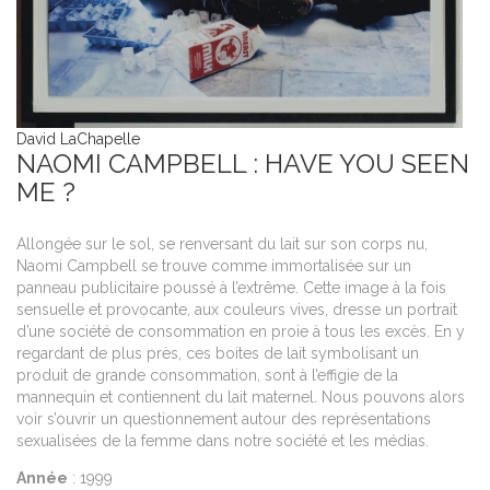
Da
Da
Da
N
David LaChapelle
P
A
NAOMI CAMPBELL : HAVE YOU SEEN
W
ME ?
Ce
Av
ba
pr
Le
ph
Allongée sur le sol, se renversant du lait sur son corps nu,
su
dé
se
Naomi Campbell se trouve comme immortalisée sur un
en
se
en
panneau publicitaire poussé à l’extrême. Cette image à la fois
na
Fa
sensuelle et provocante, aux couleurs vives, dresse un portrait
en
de
d’une société de consommation en proie à tous les excès. En y
P
regardant de plus près, ces boites de lait symbolisant un
2
produit de grande consommation, sont à l’effigie de la
P
P
Da
mannequin et contiennent du lait maternel. Nous pouvons alors
en
20
P
A
Da
Da
voir s’ouvrir un questionnement autour des représentations
P
P
Éd
A
A
sexualisées de la femme dans notre société et les médias.
M
Éd
Pa
Éd
H
Année
: 1999
Ic
M
Ba
H
Da