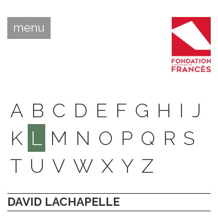
menu
A
B
C
D
E
F
G
H
I
J
K
L
M
N
O
P
Q
R
S
T
U
V
W
X
Y
Z
DAVID LACHAPELLE