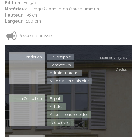
L
Édition
: Ed.5/7
ce
H
dé
L
d’
P
Matériaux
: Tirage C-print monté sur aluminium
to
L
br
In
Hauteur
: 76 cm
br
bi
ca
Largeur
: 100 cm
de
st
de
fa
po
P
ou
Revue de presse
20
P
A
2
P
Éd
Fondation
Philosophie
Mentions légales
2
M
A
Fondateurs
H
Éd
A
Crédits
L
Administrateurs
M
Éd
Ville d’art et d’histoire
H
M
L
H
L
La Collection
Esprit
Artistes
Acquisitions récentes
Les oeuvres