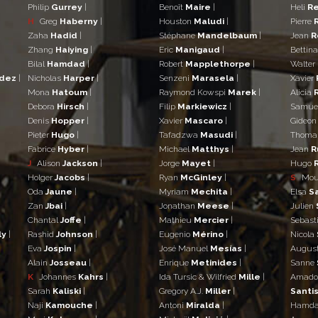
Philip
Gurrey
|
Benoît
Maire
|
Heli
Re
H
Greg
Haberny
|
Houston
Maludi
|
Pierre
Zaha
Hadid
|
Stéphane
Mandelbaum
|
Jean
R
Zhang
Haiying
|
Eric
Manigaud
|
Bettin
Bilal
Hamdad
|
Robert
Mapplethorpe
|
Walter
ndez
|
Nicholas
Harper
|
Senzeni
Marasela
|
Xavier
Mona
Hatoum
|
Raymond Kowspi
Marek
|
Alicia
Debora
Hirsch
|
Filip
Markiewicz
|
Samue
Denis
Hopper
|
Xavier
Mascaro
|
Gideo
Pieter
Hugo
|
Tafadzwa
Masudi
|
Thom
Fabrice
Hyber
|
Michael
Matthys
|
Jean
R
J
Alison
Jackson
|
Jorge
Mayet
|
Hugo
Holger
Jacobs
|
Ryan
McGinley
|
S
Mo
Oda
Jaune
|
Myriam
Mechita
|
Elsa
S
Zan
Jbai
|
Jonathan
Meese
|
Julien
Chantal
Joffe
|
Mathieu
Mercier
|
Sebast
ly
|
Rashid
Johnson
|
Eugenio
Mérino
|
Nicola
Eva
Jospin
|
José Manuel
Mesías
|
Augus
Alain
Josseau
|
Enrique
Metinides
|
Sanne
K
Johannes
Kahrs
|
Ida Tursic & Wilfried
Mille
|
Amad
Sarah
Kaliski
|
Gregory A.J.
Miller
|
Santis
Naji
Kamouche
|
Antoni
Miralda
|
Hamd