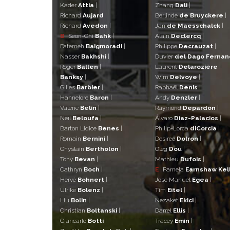
Kader
Attia
|
Zhang
Dali
|
Richard
Aujard
|
Berlinde
de Bruyckere
|
Richard
Avedon
|
Jan
de Maesschalck
|
B
Seon-Ghi
Bahk
|
Alain
Declercq
|
Fatemeh
Baigmoradi
|
Philippe
Decrauzat
|
Nasser
Bakhshi
|
Duvier
del Dago Ferna
Roger
Ballen
|
Laurent
Delarozière
|
Banksy
|
Wim
Delvoye
|
Gilles
Barbier
|
Raphaël
Denis
|
Hannelore
Baron
|
Andy
Denzler
|
Valérie
Belin
|
Raymond
Depardon
|
Neïl
Beloufa
|
Álvaro
Diaz-Palacios
|
Barton Lidice
Benes
|
Philip-Lorca
diCorcia
|
Romain
Bernini
|
Desiree
Dolron
|
Ghyslain
Bertholon
|
Oleg
Dou
|
Tony
Bevan
|
Mathieu
Dufois
|
Cathryn
Boch
|
E
Pamela
Earnshaw Kel
Hervé
Bohnert
|
José Manuel
Egea
|
Ulrike
Bolenz
|
Tim
Eitel
|
Liu
Bolin
|
Nezaket
Ekici
|
Christian
Boltanski
|
Darrel
Ellis
|
Giancarlo
Botti
|
Tracey
Emin
|