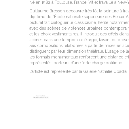
Né en 1982 à Toulouse, France. Vit et travaille à New-Y
Guillaume Bresson découvre très tôt la peinture à traver
diplômé de l’École nationale supérieure des Beaux-Art
pictural fait dialoguer le classicisme, hérité notamm
avec des scènes de violences urbaines contemporaine
et les choix vestimentaires, il introduit des effets d’a
scènes dans une temporalité élargie, faisant du prése
Ses compositions, élaborées à partir de mises en sc
distinguent par leur dimension théâtrale. L’usage de la 
les formats monumentaux renforcent une distance crit
représentés, porteurs d’une forte charge politique.
L’artiste est représenté par la Galerie Nathalie Obadia, 