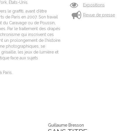
ork, États-Unis.
Expositions
s le graffiti, avant d’être
Revue de presse
s de Paris en 2007. Son travail
ent du Caravage ou de Poussin,
s. Par le traitement des drapés
nachronisme qui inscrivent ces
nt un prolongement de l’histoire.
ène photographiques, se
grisaille, les jeux de lumière et
ique face aux sujets
à Paris.
Guillaume Bresson