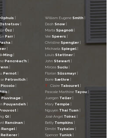
d
Ophuis
|
William Eugene
Smith
|
Ostretsov
|
Dash
Snow
|
bor
Ősz
|
Marta
Spagnoli
|
tin
Parr
|
Vee
Speers
|
Pasha
|
Christine
Spengler
|
eer
|
Michaela
Spiegel
|
i-Ming
|
Louis
Stettner
|
ane
Pencréac'h
|
John
Stewart
|
Penn
|
Mircea
Suciu
|
eu
Pernot
|
Florian
Süssmayr
|
ise
Pétrovitch
|
Borre
Sæthre
|
o
Piccolo
|
T
Claire
Tabouret
|
Pitis
|
Pascale Marthine
Tayou
|
e
Pluvinage
|
Juergen
Teller
|
in
Pouyandeh
|
Mary
Temple
|
Prouvost
|
Nguyen
Thai Tuan
|
ng
Qi
|
José Angel
Toirac
|
ard
Rancinan
|
Betty
Tompkins
|
o
Rangel
|
Dimitri
Tsykalov
|
r
Reiterer
|
Spencer
Tunick
|