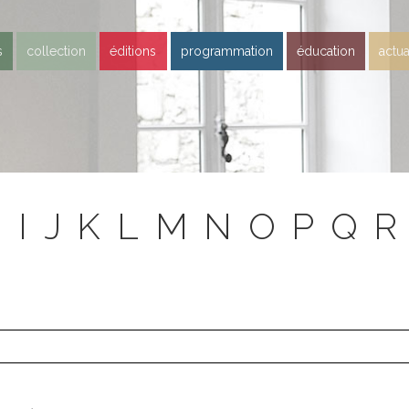
s
collection
éditions
programmation
éducation
actua
H
I
J
K
L
M
N
O
P
Q
R