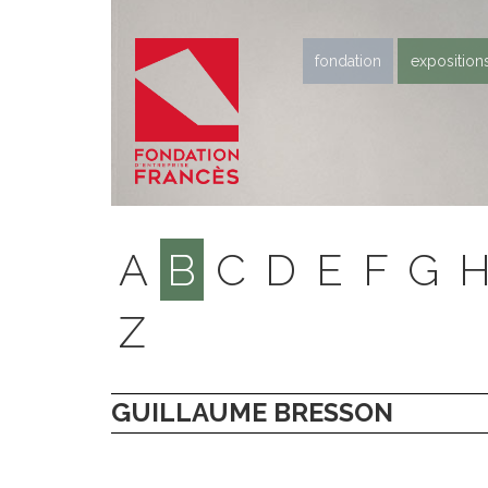
fondation
exposition
A
B
C
D
E
F
G
Z
GUILLAUME BRESSON