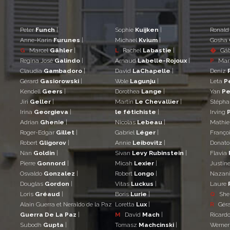
Peter
Funch
|
Sophie
Kuijken
|
Ronal
Anne-Karin
Furunes
|
Michael
Kvium
|
Gosha
G
Marcel
Gähler
|
L
Rachel
Labastie
|
�
Gá
Regina José
Galindo
|
Arnaud
Labelle-Rojoux
|
P
Mar
Claudia
Gambadoro
|
David
LaChapelle
|
Deniz
Gérard
Gasiorowski
|
Wole
Lagunju
|
Leta
P
Kendell
Geers
|
Dorothea
Lange
|
Yan
Pe
Jiri
Geller
|
Martin
Le Chevallier
|
Stéph
Irina
Georgieva
|
le fétichiste
|
Irving
Adrian
Ghenie
|
Nicolas
Lebeau
|
Mathi
Roger-Edgar
Gillet
|
Gabriel
Léger
|
Franço
Robert
Gligorov
|
Annie
Leibovitz
|
Donat
Nan
Goldin
|
Sivan
Levy Rubinstein
|
Flavia
Pierre
Gonnord
|
Micah
Lexier
|
Justin
Osvaldo
Gonzalez
|
Robert
Longo
|
Nazan
Douglas
Gordon
|
Vitas
Luckus
|
Laure
Loris
Gréaud
|
Boris
Lurie
|
Q
She
Alain Guerra et Neraldo de la Paz
Loretta
Lux
|
R
Gér
Guerra De La Paz
|
M
David
Mach
|
Ricard
Subodh
Gupta
|
Tomasz
Machcinski
|
Werne