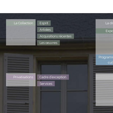
La Collection
Esprit
La di
Artistes
Expo
Acquisitions récentes
Les oeuvres
Program
cul
Privatisations
Cadre d’exception
Services