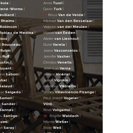
kula
|
Anna
Tuori
|
René-Worms
|
Gavin
Turk
|
evillard
|
V
Rinus
Van de Velde
|
a
Rheims
|
Michael
Van den Besselaar
|
Robinson
|
Valentin
van der Meulen
|
Robles de Medina
|
Marcel
van Eeden
|
Ross
|
Atelier
van Lieshout
|
l
Rousseau
|
Dune
Varela
|
n
Rubin
|
Joana
Vasconcelos
|
as
Ruff
|
Jennifer
Vasher
|
ustin
|
Christos
Venetis
|
Ruyant
|
Jean-Luc
Verna
|
una
Saboni
|
Jeanne
Vicérial
|
ahal
|
Julien
Vignikin
|
Salaud
|
Rimaldas
Vikšraitis
|
iao
Salgado
|
Shirley
Villavicencio Pizango
|
Samorì
|
Paul Joseph
Vogeler
|
t
Sander
|
VOID
|
Sannes
|
Rinat
Voligamsi
|
ou
Sanogo
|
W
Brigitte
Waldach
|
simi
|
Marnie
Weber
|
an
Saray
|
Brian
Weil
|