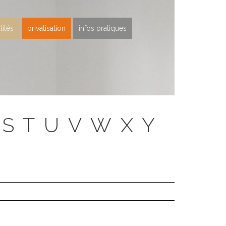
lités
privatisation
infos pratiques
S
T
U
V
W
X
Y