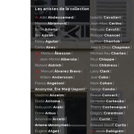
Les artistes de la collection
A
Adel
Abdessemed
|
Isabelle
Cavalleri
|
Marina
Abramović
|
Jean-Marc
Cerino
|
Eddie
Adams
|
Manuele
Cerutti
|
Roy
Adzak
|
Philippe
Chancel
|
Farley
Aguilar
|
Nathan
Chantob
|
Carlos
Aires
|
Jake & Dinos
Chapman
|
�
Markus
Åkesson
|
Michael Ray
Charles
|
A
Jean-Michel
Alberola
|
Paul
Chiappe
|
Richard
Aldrich
|
Nina
Childress
|
�
Manuel
Álvarez Bravo
|
Larry
Clark
|
A
Willem
Andersson
|
José
Cobo
|
Franco
Angeloni
|
Mark
Cohen
|
Anonyme, Ère Meiji (Japon)
|
George
Condo
|
Vladimir
Anselm
|
Pascal
Convert
|
Elodie
Antoine
|
Gil Heitor
Cortesão
|
Nobuyoshi
Araki
|
Thierry
Costeseque
|
Diane
Arbus
|
Gregory
Crewdson
|
Amandine
Arcelli
|
John
Currin
|
Ariane (Anonyme)
|
Edward Sheriff
Curtis
|
Eugène
Atget
|
D
Jacob
Dahlgren
|