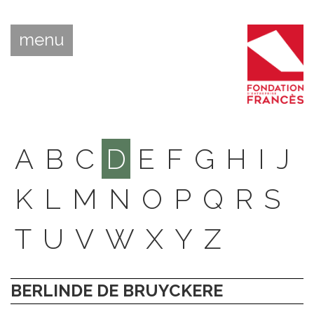
menu
A
B
C
D
E
F
G
H
I
J
K
L
M
N
O
P
Q
R
S
T
U
V
W
X
Y
Z
BERLINDE DE BRUYCKERE