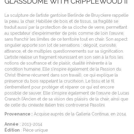
GLASSDOME WITH CRIPPLEWOOD II
L
La sculpture de l’artiste gantoise Berlinde de Bruyckere rappelle
A
la peau, la chair. Habillée de bois et de tissus, sa fragilité se
De
traduit aussi par la protection de sa cloche de verre, permettant
au
au spectateur d’expérimenter de près comme de loin l’œuvre,
an
sans franchir les limites de ce territoire tout en chair. Son aspect
vo
singulier apporte son lot de sensations : dégoût, curiosité,
attirance, et de multiples questionnements sur sa signification.
P
L’artiste réalise un fragment réunissant en son sein à la fois les
A
notions de souffrance et de plaisir, dualité inhérente à la
Éd
condition humaine. Elle s’inspire également de la Passion du
M
Christ (thème récurrent dans son travail), ce qui explique la
H
présence du bois rappelant la crucifixion. Le tissu et le fil
L
s’entremêlent pour protéger et réparer ce qui est encore
P
possible de sauver. Elle s’inspire également de l’œuvre de Lucas
Cranach l’Ancien et de sa vision des plaisirs de la chair, ainsi que
de celle du cinéaste italien très controversé Pasolini.
Provenance :
Acquise auprès de la Galleria Continua, en 2014.
Année
: 2013-2014
Édition
: Pièce unique