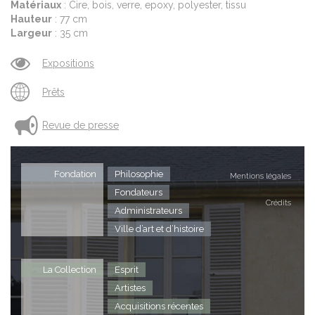
Matériaux
: Cire, bois, verre, epoxy, polyester, tissu
Hauteur
: 77 cm
Largeur
: 35 cm
Expositions
Prêts
Revue de presse
Fondation
Philosophie
Mentions légales
Fondateurs
Crédits
Administrateurs
Ville d’art et d’histoire
La Collection
Esprit
Artistes
Acquisitions récentes