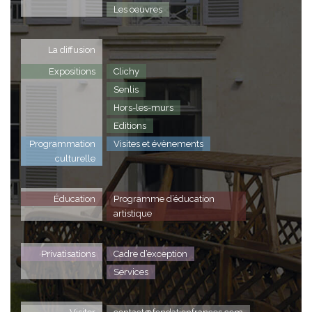
Les oeuvres
La diffusion
Expositions
Clichy
Senlis
Hors-les-murs
Editions
Programmation
Visites et évènements
culturelle
Éducation
Programme d’éducation
artistique
Privatisations
Cadre d’exception
Services