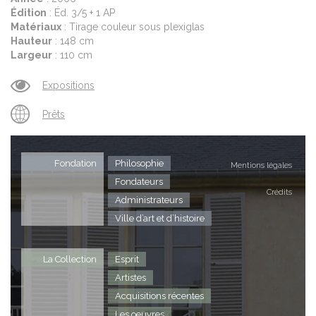
Édition
: Éd. 3/5 + 1 AP
Matériaux
: Tirage couleur sous plexiglas
Hauteur
: 148 cm
Largeur
: 110 cm
Expositions
Prêts
Fondation
Philosophie
Mentions légales
Fondateurs
Crédits
Administrateurs
Ville d’art et d’histoire
La Collection
Esprit
Artistes
Acquisitions récentes
Les oeuvres