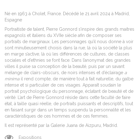
Né en 1963 à Cholet, France. Décédé le 21 avril 2024 à Madrid,
Espagne
Portraitiste de talent, Pierre Gonnord s’inspire des grands maitres
espagnols et italiens du XVIIe siècle afin de composer ses
portraits de marginaux. Les personnages qu’il nous donne à voir
sont minutieusement choisis dans la rue, là où la société la plus
en marge s’active, là où les différences de cultures, de classes
sociales et d’ethnies se font face. Dans l’anonymat des grandes
villes il puise sa conception de la beauté, puis par un savant
mélange de clairs-obscurs, de noirs intenses et d’éclairage
a
minima
il rend compte, de manière tout à fait naturelle, du galbe
intense et si particulier de ces visages. Apparaît soudain le
portrait psychologique du personnage, éclatant de beauté et de
vérité. L’art de Pierre Gonnord réside dans cette faculté de faire
état, à taille quasi réelle, de portraits puissants et descriptifs, tout
en faisant surgir dans un temps suspendu la personnalité et les
caractéristiques de ces hommes et de ces femmes.
Il est représenté par la Galerie Juana de Aizpuru, Madrid.
Expositions