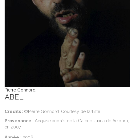
Pierre Gonnord
ABEL
Crédits :
©Pierre Gonnord. Courtesy de l’artiste.
Provenance
: Acquise auprès de la Galerie Juana de Aizpuru,
en 2007.
Année
: 2006