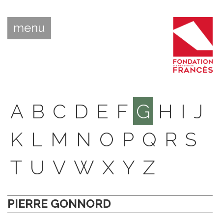
menu
A
B
C
D
E
F
G
H
I
J
K
L
M
N
O
P
Q
R
S
T
U
V
W
X
Y
Z
PIERRE GONNORD