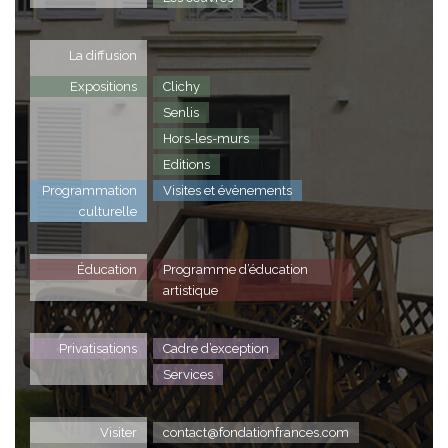
La diffusion
Expositions
Clichy
Senlis
Hors-les-murs
Editions
Programmation
Visites et évènements
culturelle
Éducation
Programme d’éducation
artistique
Privatisations
Cadre d’exception
Services
Visiter
contact@fondationfrances.com