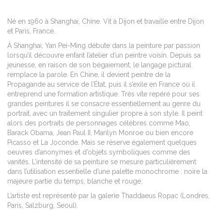
Né en 1960 à Shanghai, Chine. Vit à Dijon et travaille entre Dijon
et Paris, France.
À Shanghai, Yan Pei-Ming débute dans la peinture par passion
lorsqu’il découvre enfant l’atelier d’un peintre voisin. Depuis sa
jeunesse,
en raison de son bégaiement, le langage pictural
remplace la parole.
En Chine, il devient peintre de la
Propagande au service de l’État, puis il s’exile en France où il
entreprend une formation artistique. Très vite repéré pour ses
grandes peintures il se consacre essentiellement au genre du
portrait, avec un traitement singulier propre à son style. Il peint
alors des portraits de personnages célèbres comme Mao,
Barack Obama, Jean Paul II, Marilyn Monroe ou bien encore
Picasso et La Joconde. Mais se réserve également quelques
oeuvres d’anonymes et d’objets symboliques comme des
vanités. L’intensité de sa peinture se mesure particulièrement
dans l’utilisation essentielle d’une palette monochrome : noire la
majeure partie du temps, blanche et rouge.
L’artiste est représenté par la galerie Thaddaeus Ropac (Londres,
Paris, Salzburg, Seoul).