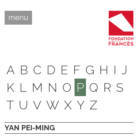
menu
A
B
C
D
E
F
G
H
I
J
K
L
M
N
O
P
Q
R
S
T
U
V
W
X
Y
Z
YAN PEI-MING