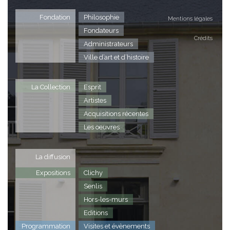
Fondation
Philosophie
Mentions légales
Fondateurs
Crédits
Administrateurs
Ville d’art et d’histoire
La Collection
Esprit
Artistes
Acquisitions récentes
Les oeuvres
La diffusion
Expositions
Clichy
Senlis
Hors-les-murs
Editions
Programmation
Visites et évènements