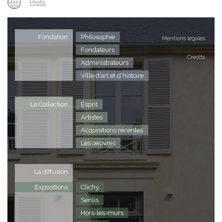
Prêts
M
H
L
Fondation
Philosophie
Mentions légales
Fondateurs
Crédits
Administrateurs
Ville d’art et d’histoire
La Collection
Esprit
Artistes
Acquisitions récentes
Les oeuvres
La diffusion
Expositions
Clichy
Senlis
Hors-les-murs