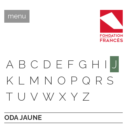
menu
A
B
C
D
E
F
G
H
I
J
K
L
M
N
O
P
Q
R
S
T
U
V
W
X
Y
Z
ODA JAUNE