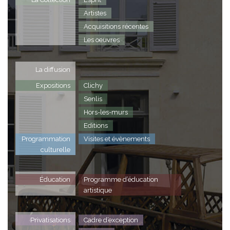
Artistes
Acquisitions récentes
Les oeuvres
La diffusion
Expositions
Clichy
Senlis
Hors-les-murs
Editions
Programmation
Visites et évènements
culturelle
Éducation
Programme d’éducation
artistique
Privatisations
Cadre d’exception