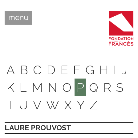
menu
A
B
C
D
E
F
G
H
I
J
K
L
M
N
O
P
Q
R
S
T
U
V
W
X
Y
Z
LAURE PROUVOST