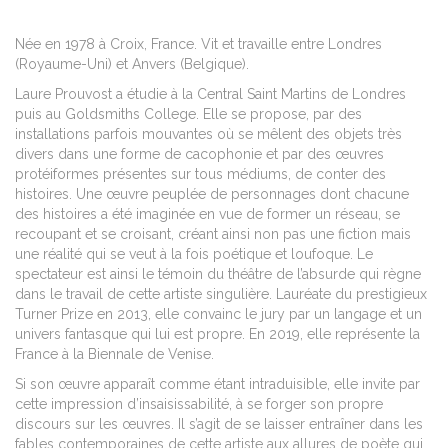
Née en 1978 à Croix, France. Vit et travaille entre Londres
(Royaume-Uni) et Anvers (Belgique).
Laure Prouvost a étudie à la Central Saint Martins de Londres
puis au Goldsmiths College.
Elle se propose, par des
installations parfois mouvantes où se mêlent des objets très
divers dans une forme de cacophonie et par des œuvres
protéiformes présentes sur tous médiums, de conter des
histoires. Une œuvre peuplée de personnages dont chacune
des histoires a été imaginée en vue de former un réseau, se
recoupant et se croisant, créant ainsi non pas une fiction mais
une réalité qui se veut à la fois poétique et loufoque. Le
spectateur est ainsi le témoin du théâtre de l’absurde qui règne
dans le travail de cette artiste singulière. Lauréate du prestigieux
Turner Prize en 2013, elle convainc le jury par un langage et un
univers fantasque qui lui est propre. En 2019, elle représente la
France à la Biennale de Venise.
Si son œuvre apparaît comme étant intraduisible, elle invite par
cette impression d’insaisissabilité, à se forger son propre
discours sur les œuvres. Il s’agit de se laisser entraîner dans les
fables contemporaines de cette artiste aux allures de poète qui