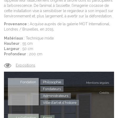
rappelle leur rattachement originel à l’arbre dont ils participaient
à l’arborescence. De l’animal à l’assiette, l’imagerie cocasse de
cette installation vise à sensibiliser le regardeur à son impact sur
l’environnement et, plus largement, à avertir sur la déforestation.
Provenance :
Acquise auprès de la galerie MOT International,
Londres / Bruxelles, en 2015.
Matériaux
: Technique mixte
Hauteur
: 55 cm
Largeur
: 50 cm
Profondeur
: 200 cm
Expositions
Fondation
Philosophie
Mentions légales
Fondateurs
Crédits
Administrateurs
Ville d’art et d’histoire
La Collection
Esprit