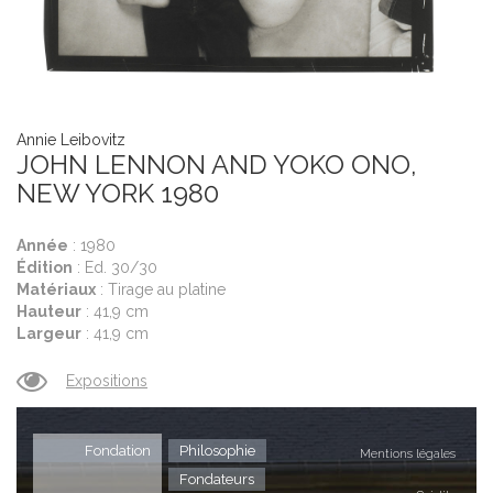
S
P
A
Éd
Annie Leibovitz
JOHN LENNON AND YOKO ONO,
M
H
NEW YORK 1980
L
Année
: 1980
Édition
: Ed. 30/30
Matériaux
: Tirage au platine
Hauteur
: 41,9 cm
Largeur
: 41,9 cm
Expositions
Fondation
Philosophie
Mentions légales
Fondateurs