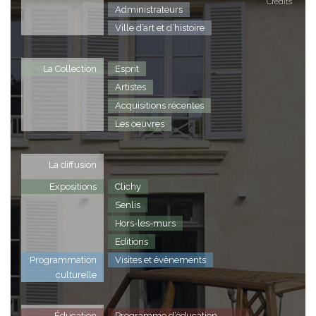
Crédits
Administrateurs
Ville d’art et d’histoire
La Collection
Esprit
Artistes
Acquisitions récentes
Les oeuvres
La diffusion
Expositions
Clichy
Senlis
Hors-les-murs
Editions
Programmation
Visites et évènements
culturelle
Éducation
Programme d’éducation