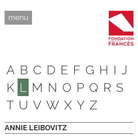
menu
A
B
C
D
E
F
G
H
I
J
K
L
M
N
O
P
Q
R
S
T
U
V
W
X
Y
Z
ANNIE LEIBOVITZ