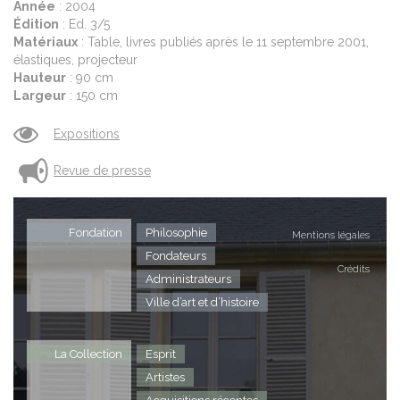
Année
: 2004
Édition
: Ed. 3/5
Matériaux
: Table, livres publiés après le 11 septembre 2001,
élastiques, projecteur
Hauteur
: 90 cm
Largeur
: 150 cm
Expositions
Revue de presse
Fondation
Philosophie
Mentions légales
Fondateurs
Crédits
Administrateurs
Ville d’art et d’histoire
La Collection
Esprit
Artistes