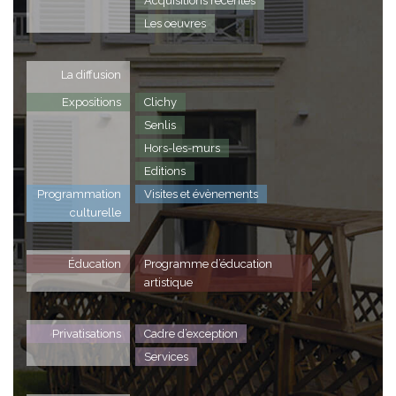
Acquisitions récentes
Les oeuvres
La diffusion
Expositions
Clichy
Senlis
Hors-les-murs
Editions
Programmation
Visites et évènements
culturelle
Éducation
Programme d’éducation
artistique
Privatisations
Cadre d’exception
Services