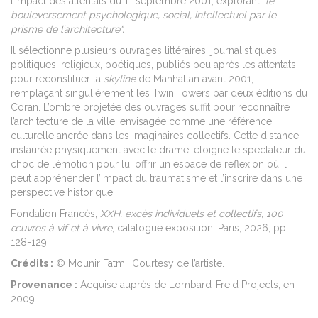
l’impact des attentats du 11 septembre 2001, explorant
“le
bouleversement psychologique, social, intellectuel par le
prisme de l’architecture“.
Il sélectionne plusieurs ouvrages littéraires, journalistiques,
politiques, religieux, poétiques, publiés peu après les attentats
pour reconstituer la
skyline
de Manhattan avant 2001,
remplaçant singulièrement les Twin Towers par deux éditions du
Coran. L’ombre projetée des ouvrages suffit pour reconnaître
l’architecture de la ville, envisagée comme une référence
culturelle ancrée dans les imaginaires collectifs. Cette distance,
instaurée physiquement avec le drame, éloigne le spectateur du
choc de l’émotion pour lui offrir un espace de réflexion où il
peut appréhender l’impact du traumatisme et l’inscrire dans une
perspective historique.
Fondation Francès,
XXH, excès individuels et collectifs, 100
œuvres à vif et à vivre
, catalogue exposition, Paris, 2026, pp.
128-129.
Crédits :
© Mounir Fatmi. Courtesy de l’artiste.
Provenance :
Acquise auprès de Lombard-Freid Projects, en
2009.