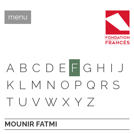
menu
A
B
C
D
E
F
G
H
I
J
K
L
M
N
O
P
Q
R
S
T
U
V
W
X
Y
Z
MOUNIR FATMI