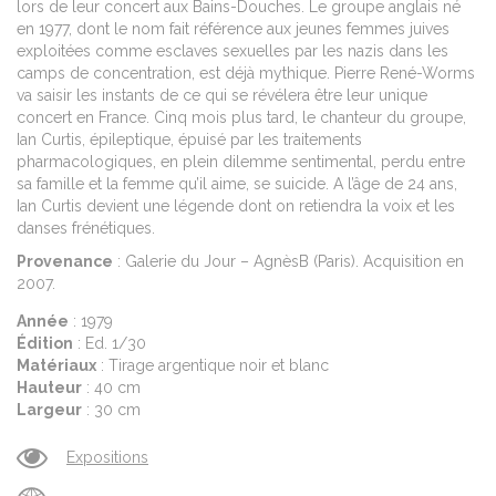
lors de leur concert aux Bains-Douches. Le groupe anglais né
en 1977, dont le nom fait référence aux jeunes femmes juives
exploitées comme esclaves sexuelles par les nazis dans les
camps de concentration, est déjà mythique. Pierre René-Worms
va saisir les instants de ce qui se révélera être leur unique
concert en France. Cinq mois plus tard, le chanteur du groupe,
Ian Curtis, épileptique, épuisé par les traitements
pharmacologiques, en plein dilemme sentimental, perdu entre
sa famille et la femme qu’il aime, se suicide. A l’âge de 24 ans,
Ian Curtis devient une légende dont on retiendra la voix et les
danses frénétiques.
Provenance
: Galerie du Jour – AgnèsB (Paris). Acquisition en
2007.
Année
: 1979
Édition
: Ed. 1/30
Matériaux
: Tirage argentique noir et blanc
Hauteur
: 40 cm
Largeur
: 30 cm
Expositions