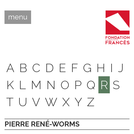
menu
A
B
C
D
E
F
G
H
I
J
K
L
M
N
O
P
Q
R
S
T
U
V
W
X
Y
Z
PIERRE RENÉ-WORMS