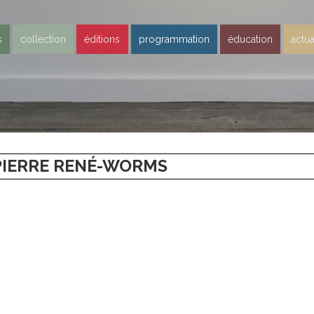
s
collection
éditions
programmation
éducation
actua
 PIERRE RENÉ-WORMS