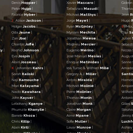
Denis
Hopper
|
Xavier
Mascaro
|
Gideo
Pieter
Hugo
|
Tafadzwa
Masudi
|
Thom
Fabrice
Hyber
|
Michael
Matthys
|
Jean
R
J
Alison
Jackson
|
Jorge
Mayet
|
Hugo
Holger
Jacobs
|
Ryan
McGinley
|
S
Mo
Oda
Jaune
|
Myriam
Mechita
|
Elsa
S
Zan
Jbai
|
Jonathan
Meese
|
Julien
Chantal
Joffe
|
Mathieu
Mercier
|
Sebast
ly
|
Rashid
Johnson
|
Eugenio
Mérino
|
Nicola
Eva
Jospin
|
José Manuel
Mesías
|
Augus
Alain
Josseau
|
Enrique
Metinides
|
Sanne
K
Johannes
Kahrs
|
Ida Tursic & Wilfried
Mille
|
Amad
Sarah
Kaliski
|
Gregory A.J.
Miller
|
Santis
Naji
Kamouche
|
Antoni
Miralda
|
Hamd
Mari
Katayama
|
Michaël
Molinié
|
Ampar
Naoto
Kawahara
|
Pierre
Molinier
|
Wilhe
John
Kayser
|
Thomas
Monin
|
Antoni
Lebohang
Kganye
|
Jonathan
Monk
|
Gilles
S
Phumzile
Khanyile
|
Claire
Morgan
|
Stéph
Banele
Khoza
|
Aimé
Mpane
|
Jenny 
Chris
Killip
|
Sofie
Muller
|
Luchf
Alain
Kirili
|
Lavar
Munroe
|
Ashley