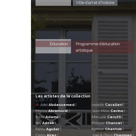
Ville d’art et d’histoire
Éducation
Programme d’éducation
artistique
Les artistes de la collection
A
Adel
Abdessemed
|
Isabelle
Cavalleri
|
Marina
Abramović
|
Jean-Marc
Cerino
|
Eddie
Adams
|
Manuele
Cerutti
|
Roy
Adzak
|
Philippe
Chancel
|
Farley
Aguilar
|
Nathan
Chantob
|
Carlos
Aires
|
Jake & Dinos
Chapman
|