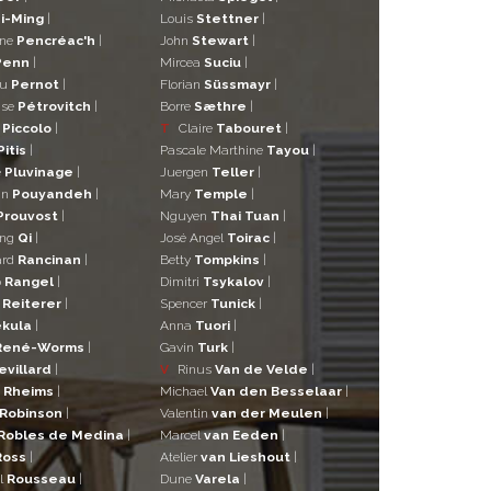
i-Ming
|
Louis
Stettner
|
ane
Pencréac'h
|
John
Stewart
|
Penn
|
Mircea
Suciu
|
eu
Pernot
|
Florian
Süssmayr
|
ise
Pétrovitch
|
Borre
Sæthre
|
o
Piccolo
|
T
Claire
Tabouret
|
Pitis
|
Pascale Marthine
Tayou
|
e
Pluvinage
|
Juergen
Teller
|
in
Pouyandeh
|
Mary
Temple
|
Prouvost
|
Nguyen
Thai Tuan
|
ng
Qi
|
José Angel
Toirac
|
ard
Rancinan
|
Betty
Tompkins
|
o
Rangel
|
Dimitri
Tsykalov
|
r
Reiterer
|
Spencer
Tunick
|
kula
|
Anna
Tuori
|
René-Worms
|
Gavin
Turk
|
evillard
|
V
Rinus
Van de Velde
|
a
Rheims
|
Michael
Van den Besselaar
|
Robinson
|
Valentin
van der Meulen
|
Robles de Medina
|
Marcel
van Eeden
|
Ross
|
Atelier
van Lieshout
|
l
Rousseau
|
Dune
Varela
|