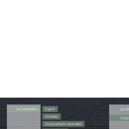
La Collection
Esprit
La di
Artistes
Expo
Acquisitions récentes