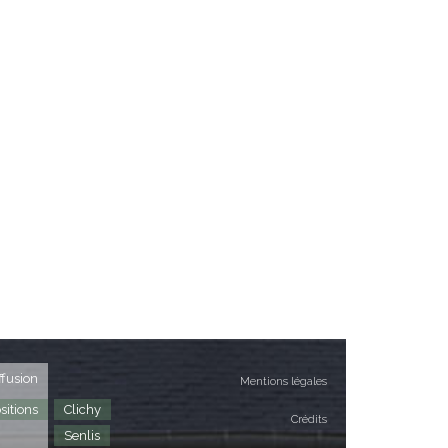
ffusion
Mentions légales
sitions
Clichy
Crédits
Senlis