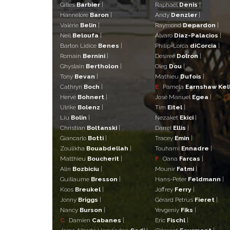
Gilles
Barbier
|
Raphaël
Denis
|
Hannelore
Baron
|
Andy
Denzler
|
Valérie
Belin
|
Raymond
Depardon
|
Neïl
Beloufa
|
Álvaro
Diaz-Palacios
|
Barton Lidice
Benes
|
Philip-Lorca
diCorcia
|
Romain
Bernini
|
Desiree
Dolron
|
Ghyslain
Bertholon
|
Oleg
Dou
|
Tony
Bevan
|
Mathieu
Dufois
|
Cathryn
Boch
|
E
Pamela
Earnshaw Kel
Hervé
Bohnert
|
José Manuel
Egea
|
Ulrike
Bolenz
|
Tim
Eitel
|
Liu
Bolin
|
Nezaket
Ekici
|
Christian
Boltanski
|
Darrel
Ellis
|
Giancarlo
Botti
|
Tracey
Emin
|
Zoulikha
Bouabdellah
|
Touhami
Ennadre
|
Matthieu
Boucherit
|
F
Oana
Farcas
|
Alin
Bozbiciu
|
Mounir
Fatmi
|
Guillaume
Bresson
|
Hans-Peter
Feldmann
|
Koos
Breukel
|
Joffrey
Ferry
|
Jonny
Briggs
|
Gérard Petrus
Fieret
|
Nancy
Burson
|
Yevgeniy
Fiks
|
C
Damien
Cabanes
|
Eric
Fischl
|