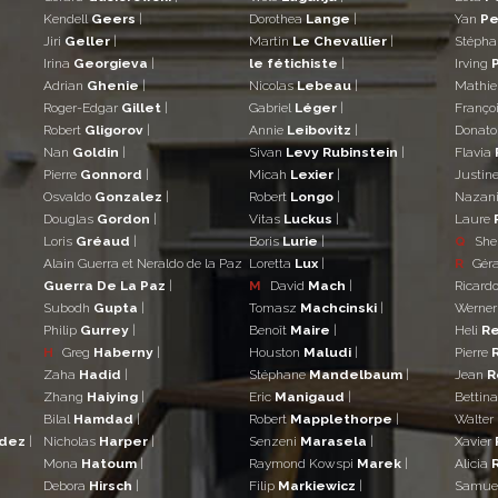
Kendell
Geers
|
Dorothea
Lange
|
Yan
Pe
Jiri
Geller
|
Martin
Le Chevallier
|
Stéph
Irina
Georgieva
|
le fétichiste
|
Irving
Adrian
Ghenie
|
Nicolas
Lebeau
|
Mathi
Roger-Edgar
Gillet
|
Gabriel
Léger
|
Franço
Robert
Gligorov
|
Annie
Leibovitz
|
Donat
Nan
Goldin
|
Sivan
Levy Rubinstein
|
Flavia
Pierre
Gonnord
|
Micah
Lexier
|
Justin
Osvaldo
Gonzalez
|
Robert
Longo
|
Nazan
Douglas
Gordon
|
Vitas
Luckus
|
Laure
Loris
Gréaud
|
Boris
Lurie
|
Q
She
Alain Guerra et Neraldo de la Paz
Loretta
Lux
|
R
Gér
Guerra De La Paz
|
M
David
Mach
|
Ricard
Subodh
Gupta
|
Tomasz
Machcinski
|
Werne
Philip
Gurrey
|
Benoît
Maire
|
Heli
Re
H
Greg
Haberny
|
Houston
Maludi
|
Pierre
Zaha
Hadid
|
Stéphane
Mandelbaum
|
Jean
R
Zhang
Haiying
|
Eric
Manigaud
|
Bettin
Bilal
Hamdad
|
Robert
Mapplethorpe
|
Walter
ndez
|
Nicholas
Harper
|
Senzeni
Marasela
|
Xavier
Mona
Hatoum
|
Raymond Kowspi
Marek
|
Alicia
Debora
Hirsch
|
Filip
Markiewicz
|
Samue