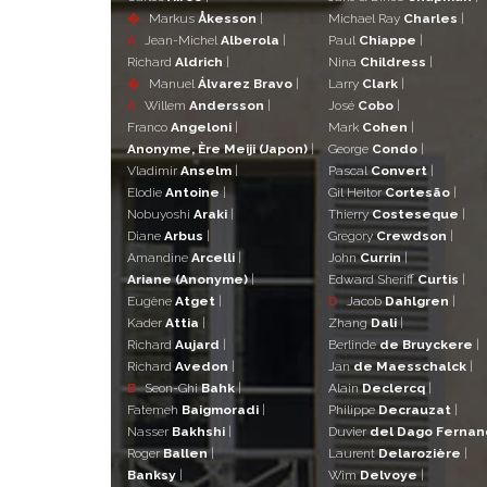
�
Markus
Åkesson
|
Michael Ray
Charles
|
A
Jean-Michel
Alberola
|
Paul
Chiappe
|
Richard
Aldrich
|
Nina
Childress
|
�
Manuel
Álvarez Bravo
|
Larry
Clark
|
A
Willem
Andersson
|
José
Cobo
|
Franco
Angeloni
|
Mark
Cohen
|
Anonyme, Ère Meiji (Japon)
|
George
Condo
|
Vladimir
Anselm
|
Pascal
Convert
|
Elodie
Antoine
|
Gil Heitor
Cortesão
|
Nobuyoshi
Araki
|
Thierry
Costeseque
|
Diane
Arbus
|
Gregory
Crewdson
|
Amandine
Arcelli
|
John
Currin
|
Ariane (Anonyme)
|
Edward Sheriff
Curtis
|
Eugène
Atget
|
D
Jacob
Dahlgren
|
Kader
Attia
|
Zhang
Dali
|
Richard
Aujard
|
Berlinde
de Bruyckere
|
Richard
Avedon
|
Jan
de Maesschalck
|
B
Seon-Ghi
Bahk
|
Alain
Declercq
|
Fatemeh
Baigmoradi
|
Philippe
Decrauzat
|
Nasser
Bakhshi
|
Duvier
del Dago Ferna
Roger
Ballen
|
Laurent
Delarozière
|
Banksy
|
Wim
Delvoye
|