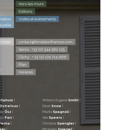
Hors-les-murs
Editions
mation
Visites et évènements
turelle
Visiter
contact@fondationfrances.com
Senlis : +33 (0) 344 562 135
Clichy : + 33 (0) 174 714 666
Plan
Horaires
d
Ophuis
|
William Eugene
Smith
|
Ostretsov
|
Dash
Snow
|
bor
Ősz
|
Marta
Spagnoli
|
tin
Parr
|
Vee
Speers
|
Pasha
|
Christine
Spengler
|
eer
|
Michaela
Spiegel
|