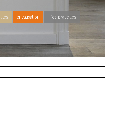
lités
privatisation
infos pratiques