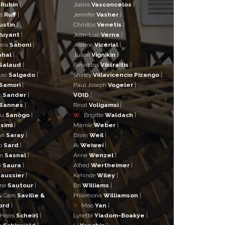
n
Rubin
|
Joana
Vasconcelos
|
as
Ruff
|
Jennifer
Vasher
|
ustin
|
Christos
Venetis
|
Ruyant
|
Jean-Luc
Verna
|
una
Saboni
|
Jeanne
Vicérial
|
ahal
|
Julien
Vignikin
|
Salaud
|
Rimaldas
Vikšraitis
|
iao
Salgado
|
Shirley
Villavicencio Pizango
|
Samorì
|
Paul Joseph
Vogeler
|
t
Sander
|
VOID
|
Sannes
|
Rinat
Voligamsi
|
ou
Sanogo
|
W
Brigitte
Waldach
|
simi
|
Marnie
Weber
|
an
Saray
|
Brian
Weil
|
o
Sard
|
Ai
Weiwei
|
lm
Sasnal
|
Anne
Wenzel
|
o
Saura
|
Alfred
Wertheimer
|
aussier
|
Kehinde
Wiley
|
ane
Sautour
|
Bri
Williams
|
& Glen
Saville &
Philemona
Williamson
|
ord
|
Y
Mao
Yan
|
 Hans
Scheirl
|
Lynette
Yiadom-Boakye
|