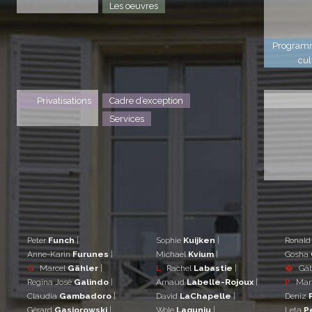
Les oeuvres
Program
cul
Privatisations
Cadre d’exception
Services
Peter
Funch
|
Sophie
Kuijken
|
Ronal
Anne-Karin
Furunes
|
Michael
Kvium
|
Gosha
G
Marcel
Gähler
|
L
Rachel
Labastie
|
�
Gá
Regina José
Galindo
|
Arnaud
Labelle-Rojoux
|
P
Mar
Claudia
Gambadoro
|
David
LaChapelle
|
Deniz
Gérard
Gasiorowski
|
Wole
Lagunju
|
Leta
P