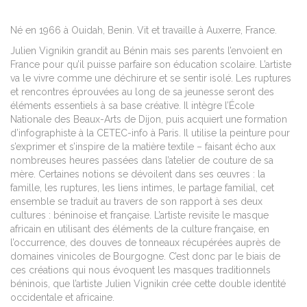
Né en 1966 à Ouidah, Benin. Vit et travaille à Auxerre, France.
Julien Vignikin grandit au Bénin mais ses parents l’envoient en
France pour qu’il puisse parfaire son éducation scolaire. L’artiste
va le vivre comme une déchirure et se sentir isolé. Les ruptures
et rencontres éprouvées au long de sa jeunesse seront des
éléments essentiels à sa base créative. Il intègre l’École
Nationale des Beaux-Arts de Dijon, puis acquiert une formation
d’infographiste à la CETEC-info à Paris. Il utilise la peinture pour
s’exprimer et s’inspire de la matière textile – faisant écho aux
nombreuses heures passées dans l’atelier de couture de sa
mère. Certaines notions se dévoilent dans ses œuvres : la
famille, les ruptures, les liens intimes, le partage familial, cet
ensemble se traduit au travers de son rapport à ses deux
cultures : béninoise et française. L’artiste revisite le masque
africain en utilisant des éléments de la culture française, en
l’occurrence, des douves de tonneaux récupérées auprès de
domaines vinicoles de Bourgogne. C’est donc par le biais de
ces créations qui nous évoquent les masques traditionnels
béninois, que l’artiste Julien Vignikin crée cette double identité
occidentale et africaine.