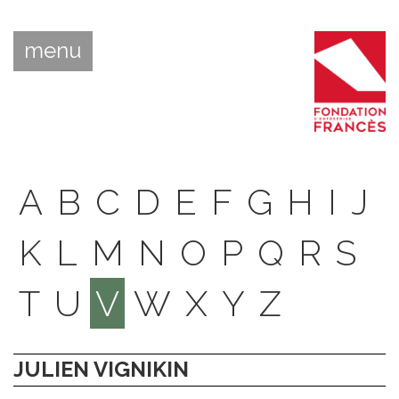
menu
A
B
C
D
E
F
G
H
I
J
K
L
M
N
O
P
Q
R
S
T
U
V
W
X
Y
Z
JULIEN VIGNIKIN