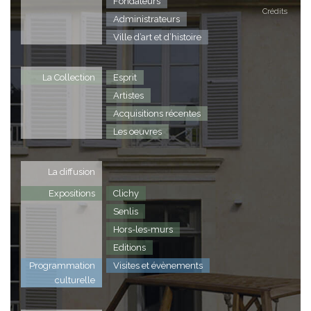
Fondateurs
Crédits
Administrateurs
Ville d’art et d’histoire
La Collection
Esprit
Artistes
Acquisitions récentes
Les oeuvres
La diffusion
Expositions
Clichy
Senlis
Hors-les-murs
Editions
Programmation
Visites et évènements
culturelle