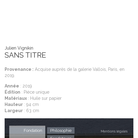
Julien Vignikin
SANS TITRE
Provenance :
Acquise auprès de la galerie Vallois, Paris, en
2019.
Année
: 2019
Édition
: Pièce unique
Matériaux
: Huile sur papier
Hauteur
: 94 cm
Largeur
: 63 cm
Fondation
Philosophie
Mentions légales