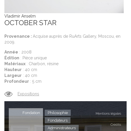
Vladimir Anselm
OCTOBER STAR
Provenance :
Acquise auprès de RuArts Gallery, Moscou, en
2009.
Année
: 2008
Édition
: Pièce unique
Matériaux
: Charbon, résine
Hauteur
: 40 cm
Largeur
: 40 cm
Profondeur
: 5 cm
Expositions
Fondation
Philosophie
Mentions légales
Fondateurs
Crédits
Administrateurs