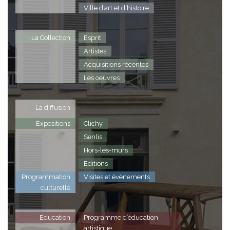
Ville d’art et d’histoire
La Collection
Esprit
Artistes
Acquisitions récentes
Les oeuvres
La diffusion
Expositions
Clichy
Senlis
Hors-les-murs
Editions
Programmation
Visites et évènements
culturelle
Éducation
Programme d’éducation
artistique