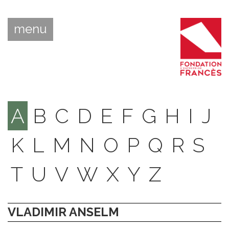
menu
A
B
C
D
E
F
G
H
I
J
K
L
M
N
O
P
Q
R
S
T
U
V
W
X
Y
Z
VLADIMIR ANSELM