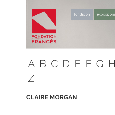
fondation
exposition
A
B
C
D
E
F
G
Z
CLAIRE MORGAN