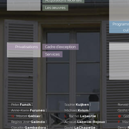
Acquisitions récentes
Les oeuvres
Program
cul
Privatisations
Cadre d’exception
Services
Peter
Funch
|
Sophie
Kuijken
|
Ronal
Anne-Karin
Furunes
|
Michael
Kvium
|
Gosha
G
Marcel
Gähler
|
L
Rachel
Labastie
|
�
Gá
Regina José
Galindo
|
Arnaud
Labelle-Rojoux
|
P
Mar
Claudia
Gambadoro
|
David
LaChapelle
|
Deniz