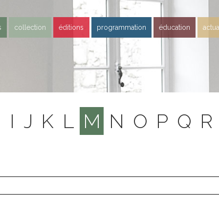
s
collection
éditions
programmation
éducation
actua
H
I
J
K
L
M
N
O
P
Q
R