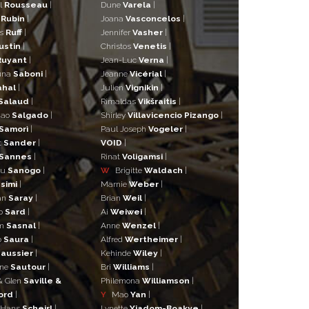
l
Rousseau
|
Dune
Varela
|
n
Rubin
|
Joana
Vasconcelos
|
as
Ruff
|
Jennifer
Vasher
|
ustin
|
Christos
Venetis
|
Ruyant
|
Jean-Luc
Verna
|
una
Saboni
|
Jeanne
Vicérial
|
ahal
|
Julien
Vignikin
|
Salaud
|
Rimaldas
Vikšraitis
|
iao
Salgado
|
Shirley
Villavicencio Pizango
|
Samorì
|
Paul Joseph
Vogeler
|
t
Sander
|
VOID
|
Sannes
|
Rinat
Voligamsi
|
ou
Sanogo
|
W
Brigitte
Waldach
|
simi
|
Marnie
Weber
|
an
Saray
|
Brian
Weil
|
o
Sard
|
Ai
Weiwei
|
lm
Sasnal
|
Anne
Wenzel
|
o
Saura
|
Alfred
Wertheimer
|
aussier
|
Kehinde
Wiley
|
ane
Sautour
|
Bri
Williams
|
& Glen
Saville &
Philemona
Williamson
|
ord
|
Y
Mao
Yan
|
 Hans
Scheirl
|
Lynette
Yiadom-Boakye
|