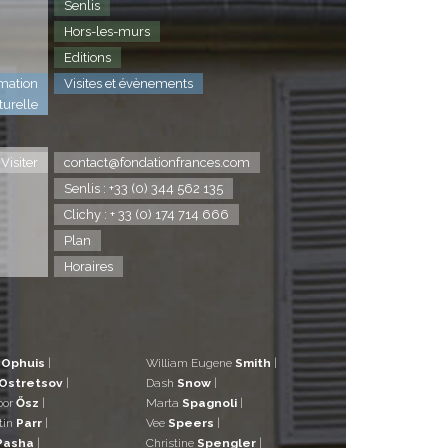
Senlis
Hors-les-murs
Editions
mation
Visites et évènements
turelle
Visiter
contact@fondationfrances.com
Senlis : +33 (0) 344 562 135
Clichy : + 33 (0) 174 714 666
Plan
Horaires
d
Ophuis
|
William Eugene
Smith
|
Ostretsov
|
Dash
Snow
|
bor
Ősz
|
Marta
Spagnoli
|
tin
Parr
|
Vee
Speers
|
Pasha
|
Christine
Spengler
|