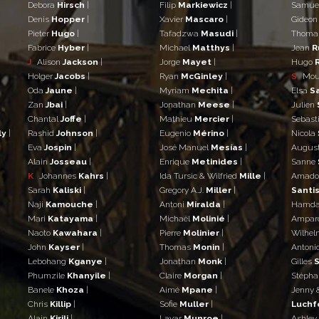
Debora
Hirsch
|
Filip
Markiewicz
|
Samue
Denis
Hopper
|
Xavier
Mascaro
|
Gideo
Pieter
Hugo
|
Tafadzwa
Masudi
|
Thom
Fabrice
Hyber
|
Michael
Matthys
|
Jean
R
J
Alison
Jackson
|
Jorge
Mayet
|
Hugo
Holger
Jacobs
|
Ryan
McGinley
|
S
Mo
Oda
Jaune
|
Myriam
Mechita
|
Elsa
S
Zan
Jbai
|
Jonathan
Meese
|
Julien
Chantal
Joffe
|
Mathieu
Mercier
|
Sebast
ly
|
Rashid
Johnson
|
Eugenio
Mérino
|
Nicola
Eva
Jospin
|
José Manuel
Mesías
|
Augus
Alain
Josseau
|
Enrique
Metinides
|
Sanne
K
Johannes
Kahrs
|
Ida Tursic & Wilfried
Mille
|
Amad
Sarah
Kaliski
|
Gregory A.J.
Miller
|
Santis
Naji
Kamouche
|
Antoni
Miralda
|
Hamd
Mari
Katayama
|
Michaël
Molinié
|
Ampar
Naoto
Kawahara
|
Pierre
Molinier
|
Wilhe
John
Kayser
|
Thomas
Monin
|
Antoni
Lebohang
Kganye
|
Jonathan
Monk
|
Gilles
S
Phumzile
Khanyile
|
Claire
Morgan
|
Stéph
Banele
Khoza
|
Aimé
Mpane
|
Jenny 
Chris
Killip
|
Sofie
Muller
|
Luchf
Alain
Kirili
|
Lavar
Munroe
|
Ashley