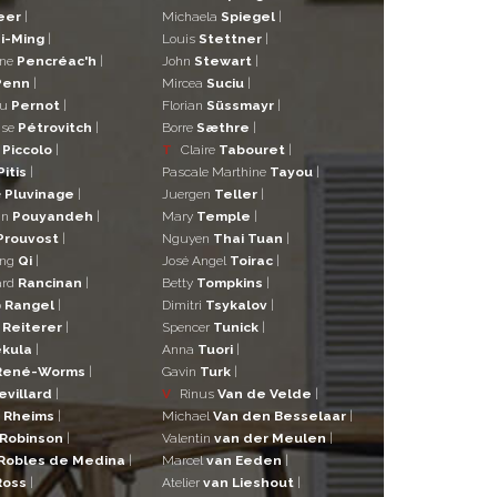
eer
|
Michaela
Spiegel
|
i-Ming
|
Louis
Stettner
|
ane
Pencréac'h
|
John
Stewart
|
Penn
|
Mircea
Suciu
|
eu
Pernot
|
Florian
Süssmayr
|
ise
Pétrovitch
|
Borre
Sæthre
|
o
Piccolo
|
T
Claire
Tabouret
|
Pitis
|
Pascale Marthine
Tayou
|
e
Pluvinage
|
Juergen
Teller
|
in
Pouyandeh
|
Mary
Temple
|
Prouvost
|
Nguyen
Thai Tuan
|
ng
Qi
|
José Angel
Toirac
|
ard
Rancinan
|
Betty
Tompkins
|
o
Rangel
|
Dimitri
Tsykalov
|
r
Reiterer
|
Spencer
Tunick
|
kula
|
Anna
Tuori
|
René-Worms
|
Gavin
Turk
|
evillard
|
V
Rinus
Van de Velde
|
a
Rheims
|
Michael
Van den Besselaar
|
Robinson
|
Valentin
van der Meulen
|
Robles de Medina
|
Marcel
van Eeden
|
Ross
|
Atelier
van Lieshout
|