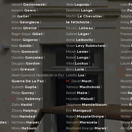
Gérard
Gasiorowski
|
Wole
Lagunju
|
Leta
P
Kendell
Geers
|
Dorothea
Lange
|
Yan
Pe
Jiri
Geller
|
Martin
Le Chevallier
|
Stéph
Irina
Georgieva
|
le fétichiste
|
Irving
Adrian
Ghenie
|
Nicolas
Lebeau
|
Mathi
Roger-Edgar
Gillet
|
Gabriel
Léger
|
Franço
Robert
Gligorov
|
Annie
Leibovitz
|
Donat
Nan
Goldin
|
Sivan
Levy Rubinstein
|
Flavia
Pierre
Gonnord
|
Micah
Lexier
|
Justin
Osvaldo
Gonzalez
|
Robert
Longo
|
Nazan
Douglas
Gordon
|
Vitas
Luckus
|
Laure
Loris
Gréaud
|
Boris
Lurie
|
Q
She
Alain Guerra et Neraldo de la Paz
Loretta
Lux
|
R
Gér
Guerra De La Paz
|
M
David
Mach
|
Ricard
Subodh
Gupta
|
Tomasz
Machcinski
|
Werne
Philip
Gurrey
|
Benoît
Maire
|
Heli
Re
H
Greg
Haberny
|
Houston
Maludi
|
Pierre
Zaha
Hadid
|
Stéphane
Mandelbaum
|
Jean
R
Zhang
Haiying
|
Eric
Manigaud
|
Bettin
Bilal
Hamdad
|
Robert
Mapplethorpe
|
Walter
ndez
|
Nicholas
Harper
|
Senzeni
Marasela
|
Xavier
Mona
Hatoum
|
Raymond Kowspi
Marek
|
Alicia