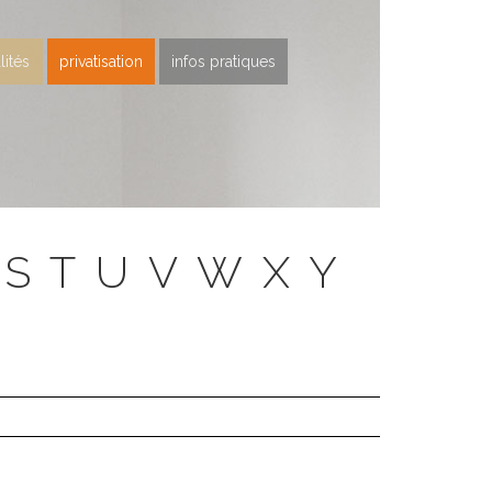
lités
privatisation
infos pratiques
S
T
U
V
W
X
Y