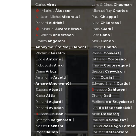
Carlos
Aires
|
Jake & Dinos
Chapman
|
�
Markus
Åkesson
|
Michael Ray
Charles
|
A
Jean-Michel
Alberola
|
Paul
Chiappe
|
Richard
Aldrich
|
Nina
Childress
|
�
Manuel
Álvarez Bravo
|
Larry
Clark
|
A
Willem
Andersson
|
José
Cobo
|
Franco
Angeloni
|
Mark
Cohen
|
Anonyme, Ère Meiji (Japon)
|
George
Condo
|
Vladimir
Anselm
|
Pascal
Convert
|
Elodie
Antoine
|
Gil Heitor
Cortesão
|
Nobuyoshi
Araki
|
Thierry
Costeseque
|
Diane
Arbus
|
Gregory
Crewdson
|
Amandine
Arcelli
|
John
Currin
|
Ariane (Anonyme)
|
Edward Sheriff
Curtis
|
Eugène
Atget
|
D
Jacob
Dahlgren
|
Kader
Attia
|
Zhang
Dali
|
Richard
Aujard
|
Berlinde
de Bruyckere
|
Richard
Avedon
|
Jan
de Maesschalck
|
B
Seon-Ghi
Bahk
|
Alain
Declercq
|
Fatemeh
Baigmoradi
|
Philippe
Decrauzat
|
Nasser
Bakhshi
|
Duvier
del Dago Ferna
Roger
Ballen
|
Laurent
Delarozière
|