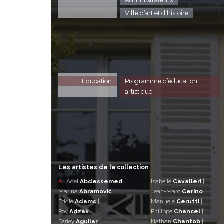
Administrateurs
Ville d’art et d’histoire
Éducation
Programme d’éducation
artistique
Les artistes de la collection
A
Adel
Abdessemed
|
Isabelle
Cavalleri
|
Marina
Abramović
|
Jean-Marc
Cerino
|
Eddie
Adams
|
Manuele
Cerutti
|
Roy
Adzak
|
Philippe
Chancel
|
Farley
Aguilar
|
Nathan
Chantob
|