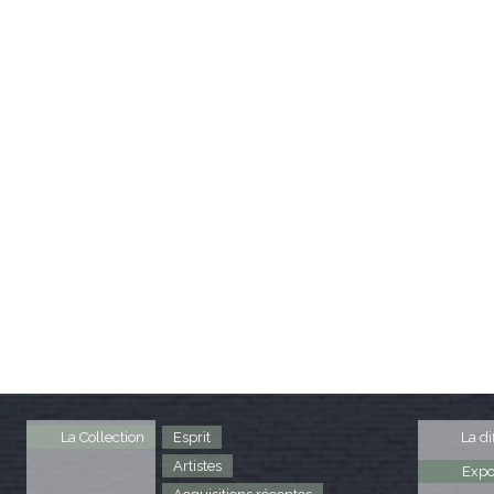
La Collection
Esprit
La di
Artistes
Expo