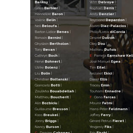
Banksy
|
Wim
Delvoye
|
Gilles
Barbier
|
Raphaël
Denis
|
Hannelore
Baron
|
Andy
Denzler
|
Valérie
Belin
|
Raymond
Depardon
|
Neïl
Beloufa
|
Álvaro
Diaz-Palacios
|
Barton Lidice
Benes
|
Philip-Lorca
diCorcia
|
Romain
Bernini
|
Desiree
Dolron
|
Ghyslain
Bertholon
|
Oleg
Dou
|
Tony
Bevan
|
Mathieu
Dufois
|
Cathryn
Boch
|
E
Pamela
Earnshaw Kel
Hervé
Bohnert
|
José Manuel
Egea
|
Ulrike
Bolenz
|
Tim
Eitel
|
Liu
Bolin
|
Nezaket
Ekici
|
Christian
Boltanski
|
Darrel
Ellis
|
Giancarlo
Botti
|
Tracey
Emin
|
Zoulikha
Bouabdellah
|
Touhami
Ennadre
|
Matthieu
Boucherit
|
F
Oana
Farcas
|
Alin
Bozbiciu
|
Mounir
Fatmi
|
Guillaume
Bresson
|
Hans-Peter
Feldmann
|
Koos
Breukel
|
Joffrey
Ferry
|
Jonny
Briggs
|
Gérard Petrus
Fieret
|
Nancy
Burson
|
Yevgeniy
Fiks
|
C
Damien
Cabanes
|
Eric
Fischl
|