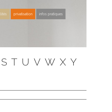
lités
privatisation
infos pratiques
S
T
U
V
W
X
Y