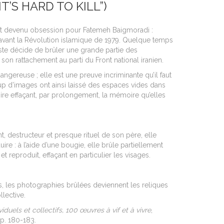
IT’S HARD TO KILL”)
t devenu obsession pour Fatemeh Baigmoradi :
avant la Révolution islamique de 1979. Quelque temps
tiste décide de brûler une grande partie des
on rattachement au parti du Front national iranien.
ngereuse ; elle est une preuve incriminante qu’il faut
coup d’images ont ainsi laissé des espaces vides dans
voire effaçant, par prolongement, la mémoire qu’elles
nt, destructeur et presque rituel de son père, elle
re : à l’aide d’une bougie, elle brûle partiellement
t reproduit, effaçant en particulier les visages.
s, les photographies brûlées deviennent les reliques
llective.
iduels et collectifs, 100 œuvres à vif et à vivre
,
pp. 180-183.