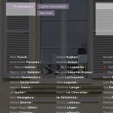
Privatisations
Cadre d’exception
Services
Peter
Funch
|
Sophie
Kuijken
|
Ronal
Anne-Karin
Furunes
|
Michael
Kvium
|
Gosha
G
Marcel
Gähler
|
L
Rachel
Labastie
|
�
Gá
Regina José
Galindo
|
Arnaud
Labelle-Rojoux
|
P
Mar
Claudia
Gambadoro
|
David
LaChapelle
|
Deniz
Gérard
Gasiorowski
|
Wole
Lagunju
|
Leta
P
Kendell
Geers
|
Dorothea
Lange
|
Yan
Pe
Jiri
Geller
|
Martin
Le Chevallier
|
Stéph
Irina
Georgieva
|
le fétichiste
|
Irving
Adrian
Ghenie
|
Nicolas
Lebeau
|
Mathi
Roger-Edgar
Gillet
|
Gabriel
Léger
|
Franço
Robert
Gligorov
|
Annie
Leibovitz
|
Donat