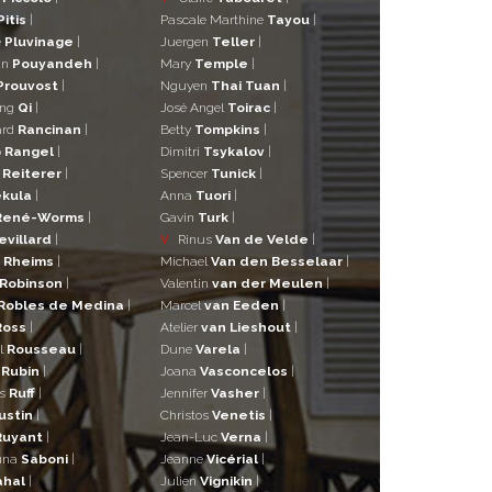
Pitis
|
Pascale Marthine
Tayou
|
e
Pluvinage
|
Juergen
Teller
|
in
Pouyandeh
|
Mary
Temple
|
Prouvost
|
Nguyen
Thai Tuan
|
ng
Qi
|
José Angel
Toirac
|
ard
Rancinan
|
Betty
Tompkins
|
o
Rangel
|
Dimitri
Tsykalov
|
r
Reiterer
|
Spencer
Tunick
|
kula
|
Anna
Tuori
|
René-Worms
|
Gavin
Turk
|
evillard
|
V
Rinus
Van de Velde
|
a
Rheims
|
Michael
Van den Besselaar
|
Robinson
|
Valentin
van der Meulen
|
Robles de Medina
|
Marcel
van Eeden
|
Ross
|
Atelier
van Lieshout
|
l
Rousseau
|
Dune
Varela
|
n
Rubin
|
Joana
Vasconcelos
|
as
Ruff
|
Jennifer
Vasher
|
ustin
|
Christos
Venetis
|
Ruyant
|
Jean-Luc
Verna
|
una
Saboni
|
Jeanne
Vicérial
|
ahal
|
Julien
Vignikin
|