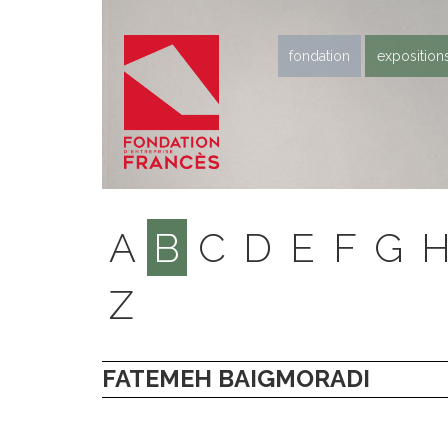
fondation
exposition
A
B
C
D
E
F
G
Z
FATEMEH BAIGMORADI