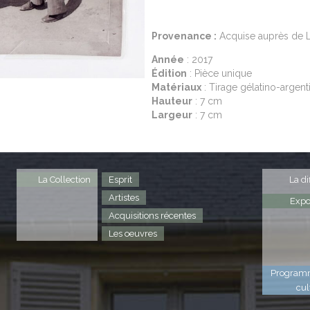
Provenance :
Acquise auprès de La
Année
: 2017
Édition
: Pièce unique
Matériaux
: Tirage gélatino-argent
Hauteur
: 7 cm
Largeur
: 7 cm
La Collection
Esprit
La di
Artistes
Expo
Acquisitions récentes
Les oeuvres
Program
cul