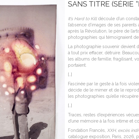
SANS TITRE (SÉRIE “
It’s Hard to Kill
découle d’un consta
l’absence d’images de ses parents 
après la Révolution, le père de l’ar
photographies qui témoignaient de s
La photographie souvenir devient da
à tout prix effacer, détruire. Beau
les albums de famille, fragilisant, 
portaient.
[…]
Fascinée par le geste à la fois viole
décide de le mimer et de le reprodui
les photographies qu’elle récupère e
[…]
Traces, restes d’expériences vécue
d’une mémoire à la fois intime et co
Fondation Francès,
XXH, excès indiv
catalogue exposition, Paris, 2026, 