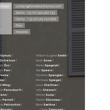
Visiter
contact@fondationfrances.com
Senlis : +33 (0) 344 562 135
Clichy : + 33 (0) 174 714 666
Plan
Horaires
d
Ophuis
|
William Eugene
Smith
|
Ostretsov
|
Dash
Snow
|
bor
Ősz
|
Marta
Spagnoli
|
tin
Parr
|
Vee
Speers
|
Pasha
|
Christine
Spengler
|
eer
|
Michaela
Spiegel
|
i-Ming
|
Louis
Stettner
|
ane
Pencréac'h
|
John
Stewart
|
Penn
|
Mircea
Suciu
|
eu
Pernot
|
Florian
Süssmayr
|
ise
Pétrovitch
|
Borre
Sæthre
|
o
Piccolo
|
T
Claire
Tabouret
|