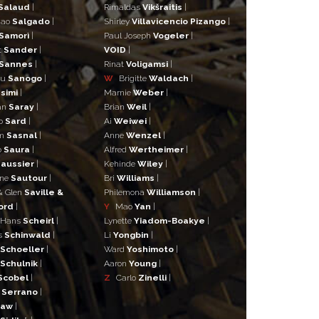
Salaud
|
Rimaldas
Vikšraitis
|
iao
Salgado
|
Shirley
Villavicencio Pizango
|
Samorì
|
Paul Joseph
Vogeler
|
t
Sander
|
VOID
|
Sannes
|
Rinat
Voligamsi
|
ou
Sanogo
|
W
Brigitte
Waldach
|
simi
|
Marnie
Weber
|
an
Saray
|
Brian
Weil
|
o
Sard
|
Ai
Weiwei
|
lm
Sasnal
|
Anne
Wenzel
|
o
Saura
|
Alfred
Wertheimer
|
aussier
|
Kehinde
Wiley
|
ane
Sautour
|
Bri
Williams
|
& Glen
Saville &
Philemona
Williamson
|
ord
|
Y
Mao
Yan
|
 Hans
Scheirl
|
Lynette
Yiadom-Boakye
|
s
Schinwald
|
Li
Yongbin
|
Schoeller
|
Ward
Yoshimoto
|
Schulnik
|
Aaron
Young
|
Scobel
|
Z
Carlo
Zinelli
|
s
Serrano
|
haw
|