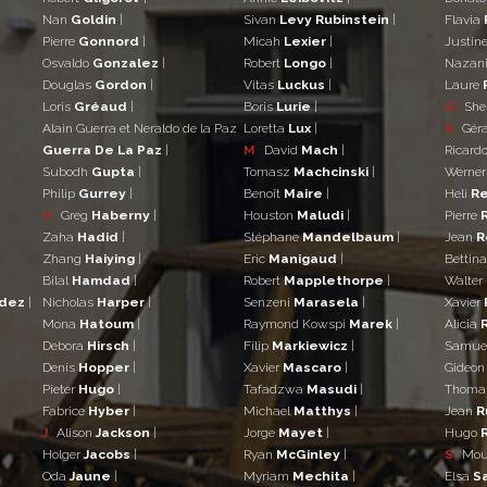
Nan
Goldin
|
Sivan
Levy Rubinstein
|
Flavia
Pierre
Gonnord
|
Micah
Lexier
|
Justin
Osvaldo
Gonzalez
|
Robert
Longo
|
Nazan
Douglas
Gordon
|
Vitas
Luckus
|
Laure
Loris
Gréaud
|
Boris
Lurie
|
Q
She
Alain Guerra et Neraldo de la Paz
Loretta
Lux
|
R
Gér
Guerra De La Paz
|
M
David
Mach
|
Ricard
Subodh
Gupta
|
Tomasz
Machcinski
|
Werne
Philip
Gurrey
|
Benoît
Maire
|
Heli
Re
H
Greg
Haberny
|
Houston
Maludi
|
Pierre
Zaha
Hadid
|
Stéphane
Mandelbaum
|
Jean
R
Zhang
Haiying
|
Eric
Manigaud
|
Bettin
Bilal
Hamdad
|
Robert
Mapplethorpe
|
Walter
ndez
|
Nicholas
Harper
|
Senzeni
Marasela
|
Xavier
Mona
Hatoum
|
Raymond Kowspi
Marek
|
Alicia
Debora
Hirsch
|
Filip
Markiewicz
|
Samue
Denis
Hopper
|
Xavier
Mascaro
|
Gideo
Pieter
Hugo
|
Tafadzwa
Masudi
|
Thom
Fabrice
Hyber
|
Michael
Matthys
|
Jean
R
J
Alison
Jackson
|
Jorge
Mayet
|
Hugo
Holger
Jacobs
|
Ryan
McGinley
|
S
Mo
Oda
Jaune
|
Myriam
Mechita
|
Elsa
S