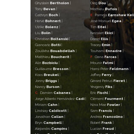
Ghyslain
Bertholon
|
Oleg
Dou
|
Tony
Bevan
|
Mathieu
Dufois
|
Cathryn
Boch
|
E
Pamela
Earnshaw Kel
Hervé
Bohnert
|
José Manuel
Egea
|
Ulrike
Bolenz
|
Tim
Eitel
|
Liu
Bolin
|
Nezaket
Ekici
|
Christian
Boltanski
|
Darrel
Ellis
|
Giancarlo
Botti
|
Tracey
Emin
|
Zoulikha
Bouabdellah
|
Touhami
Ennadre
|
Matthieu
Boucherit
|
F
Oana
Farcas
|
Alin
Bozbiciu
|
Mounir
Fatmi
|
Guillaume
Bresson
|
Hans-Peter
Feldmann
|
Koos
Breukel
|
Joffrey
Ferry
|
Jonny
Briggs
|
Gérard Petrus
Fieret
|
Nancy
Burson
|
Yevgeniy
Fiks
|
C
Damien
Cabanes
|
Eric
Fischl
|
Jorge Alberto Hernández
Cadi
|
Clément
Fourment
|
Miriam
Cahn
|
Nina Mae
Fowler
|
Lindsay
Caldicott
|
Sam
Francis
|
Jonathan
Callan
|
Andrea
Francolino
|
Bryn
Campbell
|
Robert
Frank
|
Alejandro
Campins
|
Lucian
Freud
|