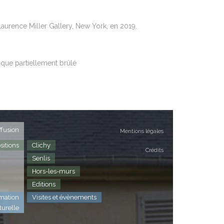
urence Miller Gallery, New York, en 2019.
ique partiellement brûlé
ffusion
Mentions légales
sitions
Clichy
Crédits
Senlis
Hors-les-murs
Editions
mation
Visites et évènements
turelle