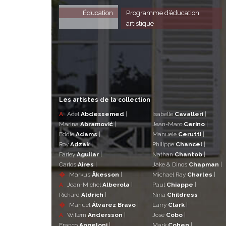
Éducation
Programme d’éducation
artistique
Les artistes de la collection
A
Adel
Abdessemed
|
Isabelle
Cavalleri
|
Marina
Abramović
|
Jean-Marc
Cerino
|
Eddie
Adams
|
Manuele
Cerutti
|
Roy
Adzak
|
Philippe
Chancel
|
Farley
Aguilar
|
Nathan
Chantob
|
Carlos
Aires
|
Jake & Dinos
Chapman
|
�
Markus
Åkesson
|
Michael Ray
Charles
|
A
Jean-Michel
Alberola
|
Paul
Chiappe
|
Richard
Aldrich
|
Nina
Childress
|
�
Manuel
Álvarez Bravo
|
Larry
Clark
|
A
Willem
Andersson
|
José
Cobo
|
Franco
Angeloni
|
Mark
Cohen
|