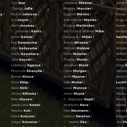
Zan
Jbai
|
Jonathan
Meese
|
Julien
Chantal
Joffe
|
Mathieu
Mercier
|
Sebast
ly
|
Rashid
Johnson
|
Eugenio
Mérino
|
Nicola
Eva
Jospin
|
José Manuel
Mesías
|
Augus
Alain
Josseau
|
Enrique
Metinides
|
Sanne
K
Johannes
Kahrs
|
Ida Tursic & Wilfried
Mille
|
Amad
Sarah
Kaliski
|
Gregory A.J.
Miller
|
Santis
Naji
Kamouche
|
Antoni
Miralda
|
Hamd
Mari
Katayama
|
Michaël
Molinié
|
Ampar
Naoto
Kawahara
|
Pierre
Molinier
|
Wilhe
John
Kayser
|
Thomas
Monin
|
Antoni
Lebohang
Kganye
|
Jonathan
Monk
|
Gilles
S
Phumzile
Khanyile
|
Claire
Morgan
|
Stéph
Banele
Khoza
|
Aimé
Mpane
|
Jenny 
Chris
Killip
|
Sofie
Muller
|
Luchf
Alain
Kirili
|
Lavar
Munroe
|
Ashley
Jimmy
Kitheka
|
Johan
Muyle
|
Marku
Peter
Klasen
|
N
Roghayeh
Najdi
|
Martin
Jakob Lena
Knebl
|
Yoshitomo
Nara
|
Allison
Terence
Koh
|
Max
Neumann
|
Jenny
Meiro
Koizumi
|
Helmut
Newton
|
Andre
Sergey
Kononov
|
O
Valérie
Oka
|
Jim
S