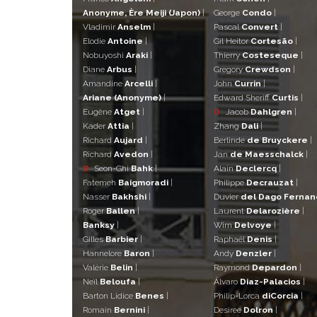
Anonyme, Ère Meiji (Japon)
|
George
Condo
|
Vladimir
Anselm
|
Pascal
Convert
|
Elodie
Antoine
|
Gil Heitor
Cortesão
|
Nobuyoshi
Araki
|
Thierry
Costeseque
|
Diane
Arbus
|
Gregory
Crewdson
|
Amandine
Arcelli
|
John
Currin
|
Ariane (Anonyme)
|
Edward Sheriff
Curtis
|
Eugène
Atget
|
D
Jacob
Dahlgren
|
Kader
Attia
|
Zhang
Dali
|
Richard
Aujard
|
Berlinde
de Bruyckere
|
Richard
Avedon
|
Jan
de Maesschalck
|
B
Seon-Ghi
Bahk
|
Alain
Declercq
|
Fatemeh
Baigmoradi
|
Philippe
Decrauzat
|
Nasser
Bakhshi
|
Duvier
del Dago Ferna
Roger
Ballen
|
Laurent
Delarozière
|
Banksy
|
Wim
Delvoye
|
Gilles
Barbier
|
Raphaël
Denis
|
Hannelore
Baron
|
Andy
Denzler
|
Valérie
Belin
|
Raymond
Depardon
|
Neïl
Beloufa
|
Álvaro
Diaz-Palacios
|
Barton Lidice
Benes
|
Philip-Lorca
diCorcia
|
Romain
Bernini
|
Desiree
Dolron
|