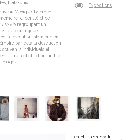
eles,
É
tats-Unis.
Expositions
Nouveau Mexique, Fatemeh
mémoire, d’identité et de
rd to Kill
regroupant un
este violent rejoue
rès la révolution islamique en
mémoire par-delà la destruction
 souvenirs individuels et
nt entre réel et fiction, archive
s images.
Fatemeh Baigmoradi