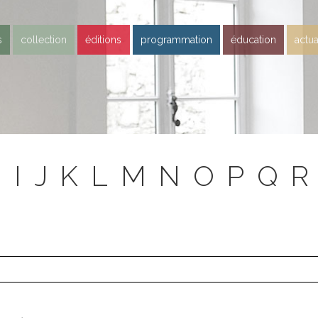
s
collection
éditions
programmation
éducation
actua
H
I
J
K
L
M
N
O
P
Q
R