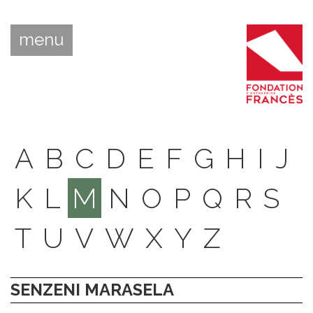
menu
A
B
C
D
E
F
G
H
I
J
K
L
M
N
O
P
Q
R
S
T
U
V
W
X
Y
Z
SENZENI MARASELA