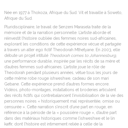
Née en 1977 à Thokoza, Afrique du Sud. Vit et travaille à Soweto,
Afrique du Sud.
Pluridisciplinaire, le travail de Senzeni Marasela traite de la
mémoire et de la narration personnelle. L’artiste aborde et
réinvestit l’histoire oubliée des femmes noires sud-africaines,
explorant les conditions de cette expérience vécue et partagée
à travers un alter ego fictif Theodorah Mthetyane. En 2003, elle
débute un projet intitulé
Theodorah comes to Johannesburg
,
une performance durable, inspirée par les récits de sa mère et
d’autres femmes sud-africaines. L’artiste joue le rôle de
Theodorah pendant plusieurs années, vêtue tous les jours de
cette même robe rouge ishweshwe, cadeau de son mari
Gebane. Cette expérience prend d’autres formes encore.
Vidéos, photo-montages, installations et broderies articulent
des récits fictifs qui contrebalancent l’invisibilisation de la vie des
personnes noires « historiquement mal représentée, omise ou
censurée ». Cette narration s’inscrit d’une part en rouge, en
référence à la période de la « poussière rouge », d’autre part
dans des matériaux historiques comme l’ishweshwe et le lin
kaffir, dont l’histoire est intimement reliée à celle de la