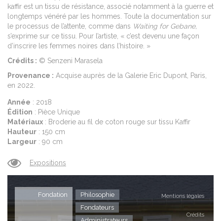
kaffir est un tissu de résistance, associé notamment à la guerre et
longtemps vénéré par les hommes. Toute la documentation sur
le processus de l’attente, comme dans
Waiting for Gebane,
s’exprime sur ce tissu. Pour l’artiste, « c’est devenu une façon
d’inscrire les femmes noires dans l’histoire. »
Crédits :
© Senzeni Marasela
Provenance :
Acquise auprès de la Galerie Eric Dupont, Paris,
en 2022.
Année
: 2018
Édition
: Pièce Unique
Matériaux
: Broderie au fil de coton rouge sur tissu Kaffir
Hauteur
: 150 cm
Largeur
: 90 cm
Expositions
Fondation
Philosophie
Mentions légales
Fondateurs
Crédits
Administrateurs