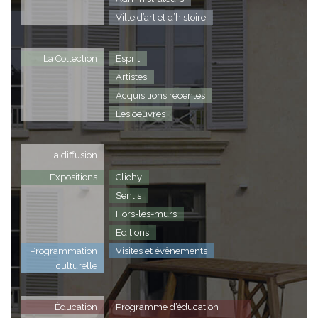
Ville d’art et d’histoire
La Collection
Esprit
Artistes
Acquisitions récentes
Les oeuvres
La diffusion
Expositions
Clichy
Senlis
Hors-les-murs
Editions
Programmation
Visites et évènements
culturelle
Éducation
Programme d’éducation