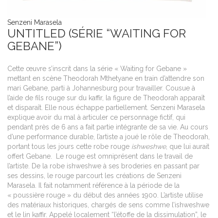
Senzeni Marasela
UNTITLED (SÉRIE “WAITING FOR
GEBANE”)
Cette œuvre s’inscrit dans la série « Waiting for Gebane »
mettant en scène Theodorah Mthetyane en train d’attendre son
mari Gebane, parti à Johannesburg pour travailler. Cousue à
l’aide de fils rouge sur du kaffir, la figure de Theodorah apparaît
et disparaît. Elle nous échappe partiellement. Senzeni Marasela
explique avoir du mal à articuler ce personnage fictif, qui
pendant près de 6 ans a fait partie intégrante de sa vie. Au cours
d’une performance durable, l’artiste a joué le rôle de Theodorah,
portant tous les jours cette robe rouge
ishweshwe
, que lui aurait
offert Gebane. Le rouge est omniprésent dans le travail de
l’artiste. De la robe ishweshwe à ses broderies en passant par
ses dessins, le rouge parcourt les créations de Senzeni
Marasela. Il fait notamment référence à la période de la
« poussière rouge » du début des années 1900. L’artiste utilise
des matériaux historiques, chargés de sens comme l’ishweshwe
et le lin kaffir. Appelé localement “l’étoffe de la dissimulation”, le