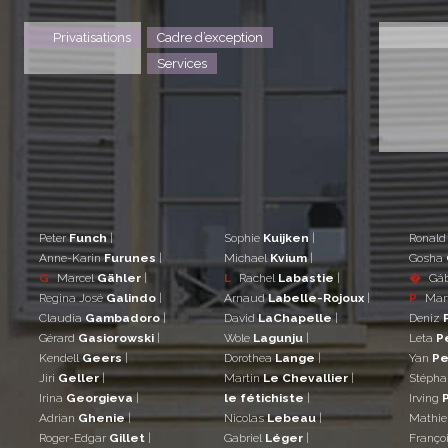
Privatisations
Cadre d’exception
Services
Peter
Funch
|
Sophie
Kuijken
|
Ronal
Anne-Karin
Furunes
|
Michael
Kvium
|
Gosha
G
Marcel
Gähler
|
L
Rachel
Labastie
|
�
Gá
Regina José
Galindo
|
Arnaud
Labelle-Rojoux
|
P
Mar
Claudia
Gambadoro
|
David
LaChapelle
|
Deniz
Gérard
Gasiorowski
|
Wole
Lagunju
|
Leta
P
Kendell
Geers
|
Dorothea
Lange
|
Yan
Pe
Jiri
Geller
|
Martin
Le Chevallier
|
Stéph
Irina
Georgieva
|
le fétichiste
|
Irving
Adrian
Ghenie
|
Nicolas
Lebeau
|
Mathi
Roger-Edgar
Gillet
|
Gabriel
Léger
|
Franço