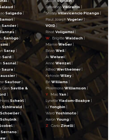
ahal
|
Julien
Vignikin
|
Salaud
|
Rimaldas
Vikšraitis
|
iao
Salgado
|
Shirley
Villavicencio Pizango
|
Samorì
|
Paul Joseph
Vogeler
|
t
Sander
|
VOID
|
Sannes
|
Rinat
Voligamsi
|
ou
Sanogo
|
W
Brigitte
Waldach
|
simi
|
Marnie
Weber
|
an
Saray
|
Brian
Weil
|
o
Sard
|
Ai
Weiwei
|
lm
Sasnal
|
Anne
Wenzel
|
o
Saura
|
Alfred
Wertheimer
|
aussier
|
Kehinde
Wiley
|
ane
Sautour
|
Bri
Williams
|
& Glen
Saville &
Philemona
Williamson
|
ord
|
Y
Mao
Yan
|
 Hans
Scheirl
|
Lynette
Yiadom-Boakye
|
s
Schinwald
|
Li
Yongbin
|
Schoeller
|
Ward
Yoshimoto
|
Schulnik
|
Aaron
Young
|
Scobel
|
Z
Carlo
Zinelli
|
s
Serrano
|
haw
|