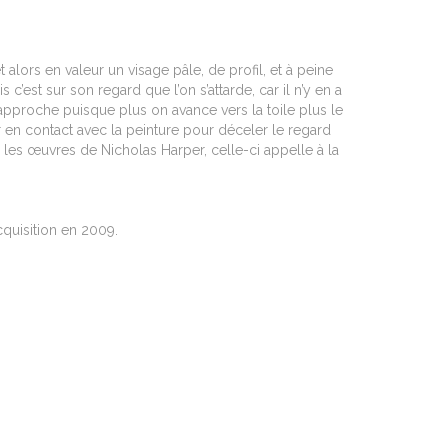
alors en valeur un visage pâle, de profil, et à peine
 c’est sur son regard que l’on s’attarde, car il n’y en a
approche puisque plus on avance vers la toile plus le
er en contact avec la peinture pour déceler le regard
es œuvres de Nicholas Harper, celle-ci appelle à la
Acquisition en 2009.