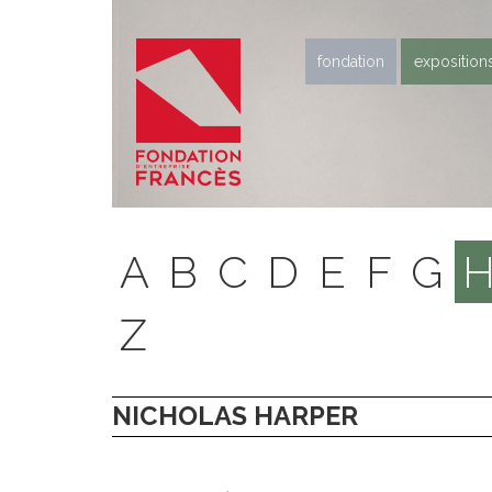
fondation
exposition
A
B
C
D
E
F
G
Z
NICHOLAS HARPER