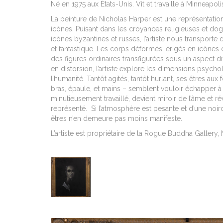
Né en 1975 aux États-Unis. Vit et travaille à Minneapolis
La peinture de Nicholas Harper est une représentation
icônes. Puisant dans les croyances religieuses et dogm
icônes byzantines et russes, l’artiste nous transporte d
et fantastique. Les corps déformés, érigés en icônes 
des figures ordinaires transfigurées sous un aspect d
en distorsion, l’artiste explore les dimensions psycho
l’humanité. Tantôt agités, tantôt hurlant, ses êtres aux
bras, épaule, et mains – semblent vouloir échapper à 
minutieusement travaillé, devient miroir de l’âme et révè
représenté. Si l’atmosphère est pesante et d’une noir
êtres n’en demeure pas moins manifeste.
L’artiste est propriétaire de la Rogue Buddha Gallery,