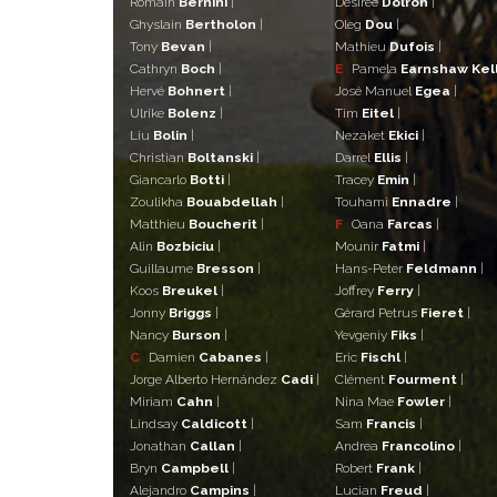
Romain
Bernini
|
Desiree
Dolron
|
Ghyslain
Bertholon
|
Oleg
Dou
|
Tony
Bevan
|
Mathieu
Dufois
|
Cathryn
Boch
|
E
Pamela
Earnshaw Kel
Hervé
Bohnert
|
José Manuel
Egea
|
Ulrike
Bolenz
|
Tim
Eitel
|
Liu
Bolin
|
Nezaket
Ekici
|
Christian
Boltanski
|
Darrel
Ellis
|
Giancarlo
Botti
|
Tracey
Emin
|
Zoulikha
Bouabdellah
|
Touhami
Ennadre
|
Matthieu
Boucherit
|
F
Oana
Farcas
|
Alin
Bozbiciu
|
Mounir
Fatmi
|
Guillaume
Bresson
|
Hans-Peter
Feldmann
|
Koos
Breukel
|
Joffrey
Ferry
|
Jonny
Briggs
|
Gérard Petrus
Fieret
|
Nancy
Burson
|
Yevgeniy
Fiks
|
C
Damien
Cabanes
|
Eric
Fischl
|
Jorge Alberto Hernández
Cadi
|
Clément
Fourment
|
Miriam
Cahn
|
Nina Mae
Fowler
|
Lindsay
Caldicott
|
Sam
Francis
|
Jonathan
Callan
|
Andrea
Francolino
|
Bryn
Campbell
|
Robert
Frank
|
Alejandro
Campins
|
Lucian
Freud
|