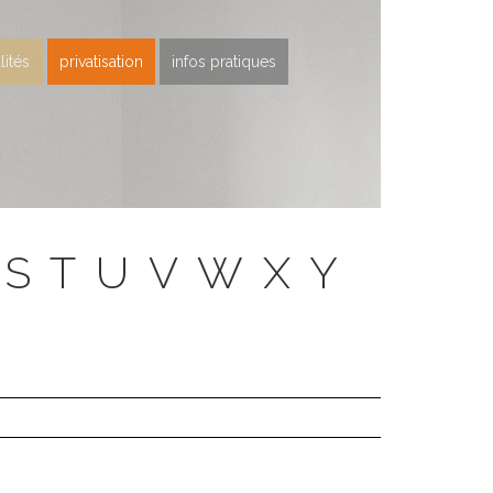
lités
privatisation
infos pratiques
S
T
U
V
W
X
Y