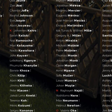
Oda
Jaune
|
Myriam
Mechita
|
Elsa
S
Zan
Jbai
|
Jonathan
Meese
|
Julien
Chantal
Joffe
|
Mathieu
Mercier
|
Sebast
ly
|
Rashid
Johnson
|
Eugenio
Mérino
|
Nicola
Eva
Jospin
|
José Manuel
Mesías
|
Augus
Alain
Josseau
|
Enrique
Metinides
|
Sanne
K
Johannes
Kahrs
|
Ida Tursic & Wilfried
Mille
|
Amad
Sarah
Kaliski
|
Gregory A.J.
Miller
|
Santis
Naji
Kamouche
|
Antoni
Miralda
|
Hamd
Mari
Katayama
|
Michaël
Molinié
|
Ampar
Naoto
Kawahara
|
Pierre
Molinier
|
Wilhe
John
Kayser
|
Thomas
Monin
|
Antoni
Lebohang
Kganye
|
Jonathan
Monk
|
Gilles
S
Phumzile
Khanyile
|
Claire
Morgan
|
Stéph
Banele
Khoza
|
Aimé
Mpane
|
Jenny 
Chris
Killip
|
Sofie
Muller
|
Luchf
Alain
Kirili
|
Lavar
Munroe
|
Ashley
Jimmy
Kitheka
|
Johan
Muyle
|
Marku
Peter
Klasen
|
N
Roghayeh
Najdi
|
Martin
Jakob Lena
Knebl
|
Yoshitomo
Nara
|
Allison
Terence
Koh
|
Max
Neumann
|
Jenny
Meiro
Koizumi
|
Helmut
Newton
|
Andre
Sergey
Kononov
|
O
Valérie
Oka
|
Jim
S