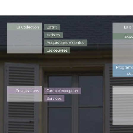
La Collection
Esprit
La di
Artistes
Expo
Acquisitions récentes
Les oeuvres
Program
cul
Privatisations
Cadre d’exception
Services