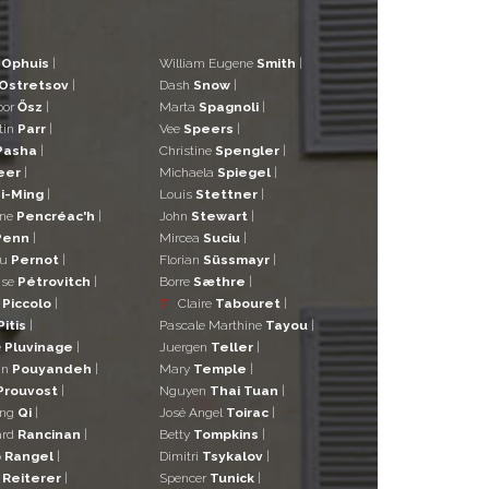
d
Ophuis
|
William Eugene
Smith
|
Ostretsov
|
Dash
Snow
|
bor
Ősz
|
Marta
Spagnoli
|
tin
Parr
|
Vee
Speers
|
Pasha
|
Christine
Spengler
|
eer
|
Michaela
Spiegel
|
i-Ming
|
Louis
Stettner
|
ane
Pencréac'h
|
John
Stewart
|
Penn
|
Mircea
Suciu
|
eu
Pernot
|
Florian
Süssmayr
|
ise
Pétrovitch
|
Borre
Sæthre
|
o
Piccolo
|
T
Claire
Tabouret
|
Pitis
|
Pascale Marthine
Tayou
|
e
Pluvinage
|
Juergen
Teller
|
in
Pouyandeh
|
Mary
Temple
|
Prouvost
|
Nguyen
Thai Tuan
|
ng
Qi
|
José Angel
Toirac
|
ard
Rancinan
|
Betty
Tompkins
|
o
Rangel
|
Dimitri
Tsykalov
|
r
Reiterer
|
Spencer
Tunick
|