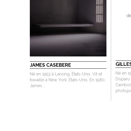
GILLE
JAMES CASEBERE
Né en 19
Né en 1953 à Lansing, États-Unis. Vit et
Disparu
travaille à New York, États-Unis. En 1980,
Cambodg
James …
photojou