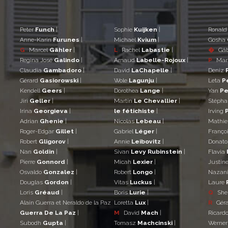
Peter
Funch
|
Sophie
Kuijken
|
Ronal
Anne-Karin
Furunes
|
Michael
Kvium
|
Gosha
G
Marcel
Gähler
|
L
Rachel
Labastie
|
�
Gá
Regina José
Galindo
|
Arnaud
Labelle-Rojoux
|
P
Mar
Claudia
Gambadoro
|
David
LaChapelle
|
Deniz
Gérard
Gasiorowski
|
Wole
Lagunju
|
Leta
P
Kendell
Geers
|
Dorothea
Lange
|
Yan
Pe
Jiri
Geller
|
Martin
Le Chevallier
|
Stéph
Irina
Georgieva
|
le fétichiste
|
Irving
Adrian
Ghenie
|
Nicolas
Lebeau
|
Mathi
Roger-Edgar
Gillet
|
Gabriel
Léger
|
Franço
Robert
Gligorov
|
Annie
Leibovitz
|
Donat
Nan
Goldin
|
Sivan
Levy Rubinstein
|
Flavia
Pierre
Gonnord
|
Micah
Lexier
|
Justin
Osvaldo
Gonzalez
|
Robert
Longo
|
Nazan
Douglas
Gordon
|
Vitas
Luckus
|
Laure
Loris
Gréaud
|
Boris
Lurie
|
Q
She
Alain Guerra et Neraldo de la Paz
Loretta
Lux
|
R
Gér
Guerra De La Paz
|
M
David
Mach
|
Ricard
Subodh
Gupta
|
Tomasz
Machcinski
|
Werne