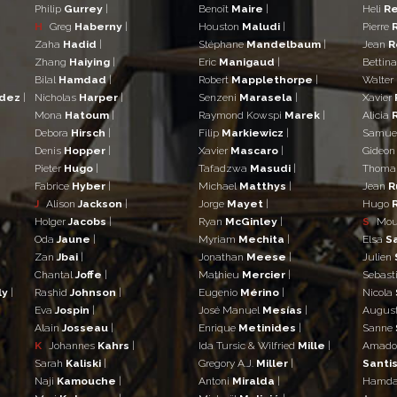
Philip
Gurrey
|
Benoît
Maire
|
Heli
Re
H
Greg
Haberny
|
Houston
Maludi
|
Pierre
Zaha
Hadid
|
Stéphane
Mandelbaum
|
Jean
R
Zhang
Haiying
|
Eric
Manigaud
|
Bettin
Bilal
Hamdad
|
Robert
Mapplethorpe
|
Walter
ndez
|
Nicholas
Harper
|
Senzeni
Marasela
|
Xavier
Mona
Hatoum
|
Raymond Kowspi
Marek
|
Alicia
Debora
Hirsch
|
Filip
Markiewicz
|
Samue
Denis
Hopper
|
Xavier
Mascaro
|
Gideo
Pieter
Hugo
|
Tafadzwa
Masudi
|
Thom
Fabrice
Hyber
|
Michael
Matthys
|
Jean
R
J
Alison
Jackson
|
Jorge
Mayet
|
Hugo
Holger
Jacobs
|
Ryan
McGinley
|
S
Mo
Oda
Jaune
|
Myriam
Mechita
|
Elsa
S
Zan
Jbai
|
Jonathan
Meese
|
Julien
Chantal
Joffe
|
Mathieu
Mercier
|
Sebast
ly
|
Rashid
Johnson
|
Eugenio
Mérino
|
Nicola
Eva
Jospin
|
José Manuel
Mesías
|
Augus
Alain
Josseau
|
Enrique
Metinides
|
Sanne
K
Johannes
Kahrs
|
Ida Tursic & Wilfried
Mille
|
Amad
Sarah
Kaliski
|
Gregory A.J.
Miller
|
Santis
Naji
Kamouche
|
Antoni
Miralda
|
Hamd