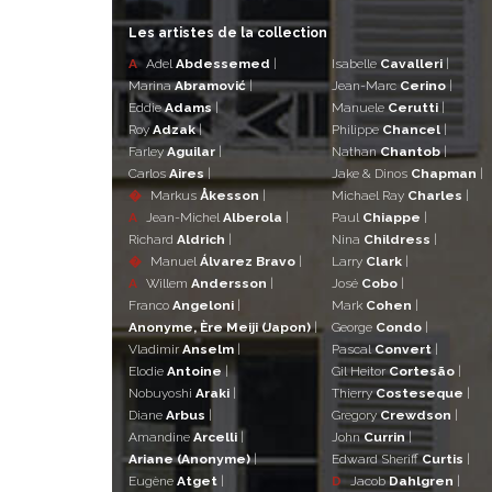
Les artistes de la collection
A
Adel
Abdessemed
|
Isabelle
Cavalleri
|
Marina
Abramović
|
Jean-Marc
Cerino
|
Eddie
Adams
|
Manuele
Cerutti
|
Roy
Adzak
|
Philippe
Chancel
|
Farley
Aguilar
|
Nathan
Chantob
|
Carlos
Aires
|
Jake & Dinos
Chapman
|
�
Markus
Åkesson
|
Michael Ray
Charles
|
A
Jean-Michel
Alberola
|
Paul
Chiappe
|
Richard
Aldrich
|
Nina
Childress
|
�
Manuel
Álvarez Bravo
|
Larry
Clark
|
A
Willem
Andersson
|
José
Cobo
|
Franco
Angeloni
|
Mark
Cohen
|
Anonyme, Ère Meiji (Japon)
|
George
Condo
|
Vladimir
Anselm
|
Pascal
Convert
|
Elodie
Antoine
|
Gil Heitor
Cortesão
|
Nobuyoshi
Araki
|
Thierry
Costeseque
|
Diane
Arbus
|
Gregory
Crewdson
|
Amandine
Arcelli
|
John
Currin
|
Ariane (Anonyme)
|
Edward Sheriff
Curtis
|
Eugène
Atget
|
D
Jacob
Dahlgren
|