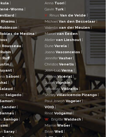
kula
|
Anna
Tuori
|
René-Worms
|
Gavin
Turk
|
evillard
|
V
Rinus
Van de Velde
|
a
Rheims
|
Michael
Van den Besselaar
|
Robinson
|
Valentin
van der Meulen
|
Robles de Medina
|
Marcel
van Eeden
|
Ross
|
Atelier
van Lieshout
|
l
Rousseau
|
Dune
Varela
|
n
Rubin
|
Joana
Vasconcelos
|
as
Ruff
|
Jennifer
Vasher
|
ustin
|
Christos
Venetis
|
Ruyant
|
Jean-Luc
Verna
|
una
Saboni
|
Jeanne
Vicérial
|
ahal
|
Julien
Vignikin
|
Salaud
|
Rimaldas
Vikšraitis
|
iao
Salgado
|
Shirley
Villavicencio Pizango
|
Samorì
|
Paul Joseph
Vogeler
|
t
Sander
|
VOID
|
Sannes
|
Rinat
Voligamsi
|
ou
Sanogo
|
W
Brigitte
Waldach
|
simi
|
Marnie
Weber
|
an
Saray
|
Brian
Weil
|