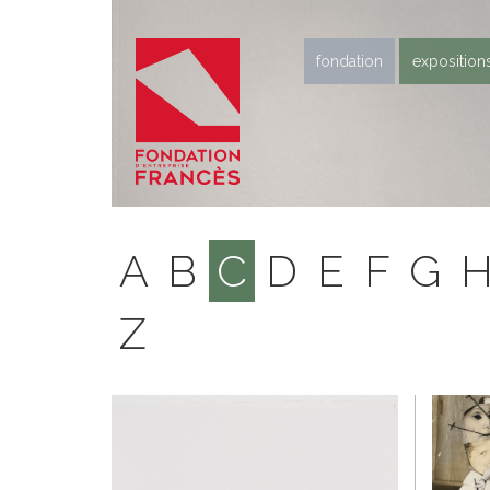
fondation
exposition
A
B
C
D
E
F
G
Z