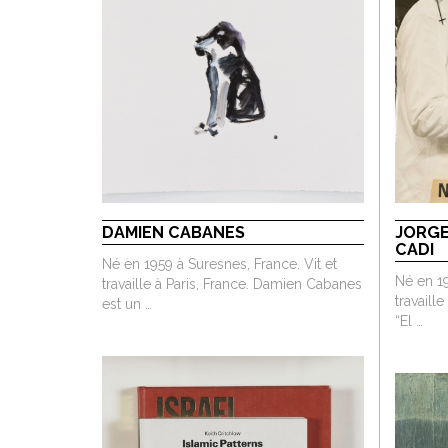
DAMIEN CABANES
JORGE
CADI
Né en 1959 à Suresnes, France. Vit et
Né en 19
travaille à Paris, France. Damien Cabanes
travail
est un …
“El …