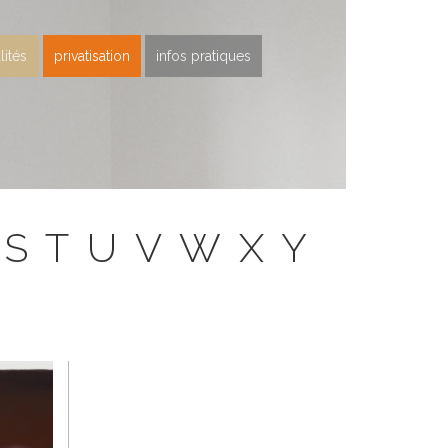
lités
privatisation
infos pratiques
S
T
U
V
W
X
Y