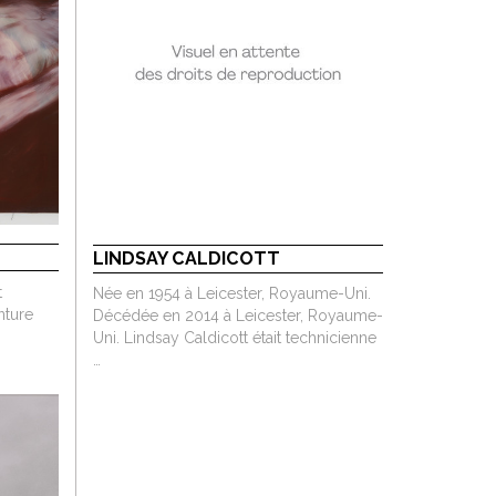
LINDSAY CALDICOTT
t
Née en 1954 à Leicester, Royaume-Uni.
inture
Décédée en 2014 à Leicester, Royaume-
Uni. Lindsay Caldicott était technicienne
…