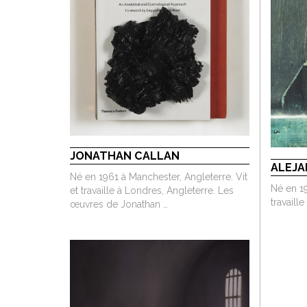
JONATHAN CALLAN
ALEJA
Né en 1961 à Manchester, Angleterre. Vit
Né en 19
et travaille à Londres, Angleterre. Les
travaill
œuvres de Jonathan …