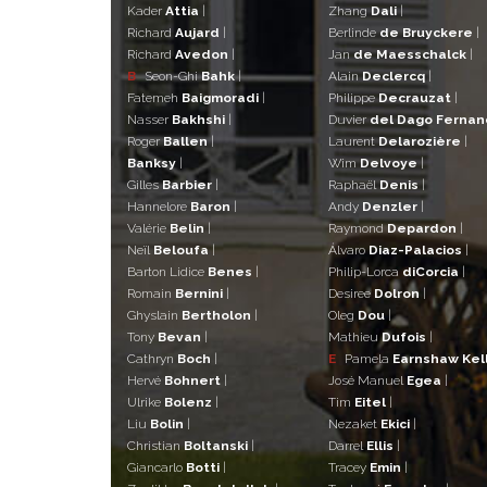
Kader
Attia
|
Zhang
Dali
|
Richard
Aujard
|
Berlinde
de Bruyckere
|
Richard
Avedon
|
Jan
de Maesschalck
|
B
Seon-Ghi
Bahk
|
Alain
Declercq
|
Fatemeh
Baigmoradi
|
Philippe
Decrauzat
|
Nasser
Bakhshi
|
Duvier
del Dago Ferna
Roger
Ballen
|
Laurent
Delarozière
|
Banksy
|
Wim
Delvoye
|
Gilles
Barbier
|
Raphaël
Denis
|
Hannelore
Baron
|
Andy
Denzler
|
Valérie
Belin
|
Raymond
Depardon
|
Neïl
Beloufa
|
Álvaro
Diaz-Palacios
|
Barton Lidice
Benes
|
Philip-Lorca
diCorcia
|
Romain
Bernini
|
Desiree
Dolron
|
Ghyslain
Bertholon
|
Oleg
Dou
|
Tony
Bevan
|
Mathieu
Dufois
|
Cathryn
Boch
|
E
Pamela
Earnshaw Kel
Hervé
Bohnert
|
José Manuel
Egea
|
Ulrike
Bolenz
|
Tim
Eitel
|
Liu
Bolin
|
Nezaket
Ekici
|
Christian
Boltanski
|
Darrel
Ellis
|
Giancarlo
Botti
|
Tracey
Emin
|