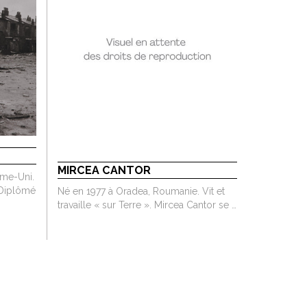
MIRCEA CANTOR
me-Uni.
 Diplômé
Né en 1977 à Oradea, Roumanie. Vit et
travaille « sur Terre ». Mircea Cantor se …