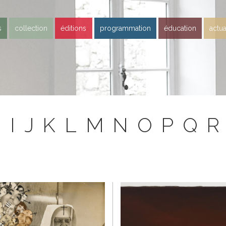
s
collection
éditions
programmation
éducation
actua
H
I
J
K
L
M
N
O
P
Q
R