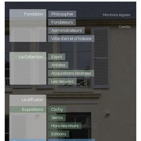
pe
H
A
A
vi
L
Fondation
Philosophie
Éd
Mentions légales
Éd
dé
P
M
M
hi
Fondateurs
Crédits
sc
H
Administrateurs
Cr
cc
L
Ville d’art et d’histoire
P
P
A
La Collection
Esprit
Éd
M
Artistes
l’
Acquisitions récentes
H
Les oeuvres
L
P
La diffusion
Expositions
Clichy
Senlis
Hors-les-murs
Editions