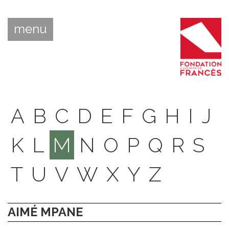
menu
A
B
C
D
E
F
G
H
I
J
K
L
M
N
O
P
Q
R
S
T
U
V
W
X
Y
Z
AIMÉ MPANE