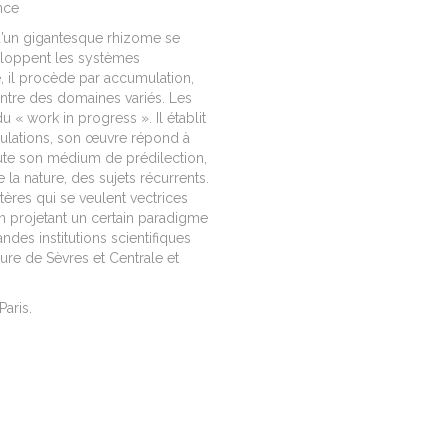
ance
 d’un gigantesque rhizome se
veloppent les systèmes
e, il procède par accumulation,
ntre des domaines variés. Les
 « work in progress ». Il établit
iculations, son œuvre répond à
oute son médium de prédilection,
ue la nature, des sujets récurrents.
tères qui se veulent vectrices
 en projetant un certain paradigme
andes institutions scientifiques
ture de Sèvres et Centrale et
Paris.