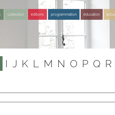
s
collection
éditions
programmation
éducation
actua
H
I
J
K
L
M
N
O
P
Q
R