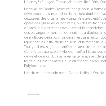
Né en 1961 à Luçon, France. Vit et travaille à Paris, Fr
Le travail de Fabrice Hyber est conçu sous la forme
développant et s’inspirant de la manière dont se dé
cellulaires des organismes vivants. Artiste-scientifiqu
opère des glissements constants, ou des mutations e
œuvres sont des étapes évolutives et intermédiaires du
des échanges et liens qui donnent lieu à d’autres art
de multiples définitions. Le dessin est sans aucun d
rejoint par les installations en série, et la forêt ainsi q
Tout y est envisagé de manière tentaculaire, tel des ar
d’une force naturelle et hybride, insufflant la vie tout
de vie et de mort. Il travaille en partenariat avec de gr
telles que l’Institut Pasteur ou bien encore la Manufac
Polytechnique.
L’artiste est représenté par la Galerie Nathalie Obadia, 