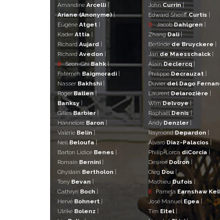
Amandine
Arcelli
|
John
Currin
|
Ariane (Anonyme)
|
Edward Sheriff
Curtis
|
Eugène
Atget
|
D
Jacob
Dahlgren
|
Kader
Attia
|
Zhang
Dali
|
Richard
Aujard
|
Berlinde
de Bruyckere
|
Richard
Avedon
|
Jan
de Maesschalck
|
B
Seon-Ghi
Bahk
|
Alain
Declercq
|
Fatemeh
Baigmoradi
|
Philippe
Decrauzat
|
Nasser
Bakhshi
|
Duvier
del Dago Ferna
Roger
Ballen
|
Laurent
Delarozière
|
Banksy
|
Wim
Delvoye
|
Gilles
Barbier
|
Raphaël
Denis
|
Hannelore
Baron
|
Andy
Denzler
|
Valérie
Belin
|
Raymond
Depardon
|
Neïl
Beloufa
|
Álvaro
Diaz-Palacios
|
Barton Lidice
Benes
|
Philip-Lorca
diCorcia
|
Romain
Bernini
|
Desiree
Dolron
|
Ghyslain
Bertholon
|
Oleg
Dou
|
Tony
Bevan
|
Mathieu
Dufois
|
Cathryn
Boch
|
E
Pamela
Earnshaw Kel
Hervé
Bohnert
|
José Manuel
Egea
|
Ulrike
Bolenz
|
Tim
Eitel
|