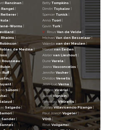
ard
Rancinan
|
Betty
Tompkins
|
o
Rangel
|
Dimitri
Tsykalov
|
r
Reiterer
|
Spencer
Tunick
|
kula
|
Anna
Tuori
|
René-Worms
|
Gavin
Turk
|
evillard
|
V
Rinus
Van de Velde
|
a
Rheims
|
Michael
Van den Besselaar
|
Robinson
|
Valentin
van der Meulen
|
Robles de Medina
|
Marcel
van Eeden
|
Ross
|
Atelier
van Lieshout
|
l
Rousseau
|
Dune
Varela
|
n
Rubin
|
Joana
Vasconcelos
|
as
Ruff
|
Jennifer
Vasher
|
ustin
|
Christos
Venetis
|
Ruyant
|
Jean-Luc
Verna
|
una
Saboni
|
Jeanne
Vicérial
|
ahal
|
Julien
Vignikin
|
Salaud
|
Rimaldas
Vikšraitis
|
iao
Salgado
|
Shirley
Villavicencio Pizango
|
Samorì
|
Paul Joseph
Vogeler
|
t
Sander
|
VOID
|
Sannes
|
Rinat
Voligamsi
|