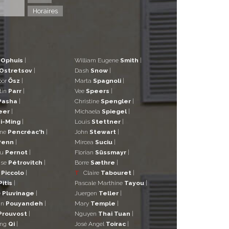
Horaires
d
Ophuis
|
William Eugene
Smith
|
Ostretsov
|
Dash
Snow
|
bor
Ősz
|
Marta
Spagnoli
|
tin
Parr
|
Vee
Speers
|
Pasha
|
Christine
Spengler
|
eer
|
Michaela
Spiegel
|
i-Ming
|
Louis
Stettner
|
ane
Pencréac'h
|
John
Stewart
|
Penn
|
Mircea
Suciu
|
eu
Pernot
|
Florian
Süssmayr
|
ise
Pétrovitch
|
Borre
Sæthre
|
o
Piccolo
|
T
Claire
Tabouret
|
Pitis
|
Pascale Marthine
Tayou
|
e
Pluvinage
|
Juergen
Teller
|
in
Pouyandeh
|
Mary
Temple
|
Prouvost
|
Nguyen
Thai Tuan
|
ng
Qi
|
José Angel
Toirac
|