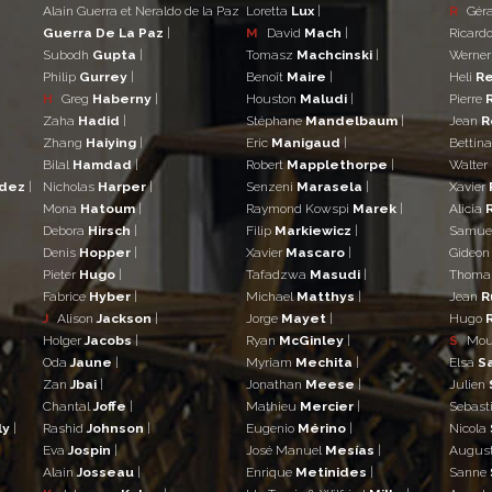
Alain Guerra et Neraldo de la Paz
Loretta
Lux
|
R
Gér
Guerra De La Paz
|
M
David
Mach
|
Ricard
Subodh
Gupta
|
Tomasz
Machcinski
|
Werne
Philip
Gurrey
|
Benoît
Maire
|
Heli
Re
H
Greg
Haberny
|
Houston
Maludi
|
Pierre
Zaha
Hadid
|
Stéphane
Mandelbaum
|
Jean
R
Zhang
Haiying
|
Eric
Manigaud
|
Bettin
Bilal
Hamdad
|
Robert
Mapplethorpe
|
Walter
ndez
|
Nicholas
Harper
|
Senzeni
Marasela
|
Xavier
Mona
Hatoum
|
Raymond Kowspi
Marek
|
Alicia
Debora
Hirsch
|
Filip
Markiewicz
|
Samue
Denis
Hopper
|
Xavier
Mascaro
|
Gideo
Pieter
Hugo
|
Tafadzwa
Masudi
|
Thom
Fabrice
Hyber
|
Michael
Matthys
|
Jean
R
J
Alison
Jackson
|
Jorge
Mayet
|
Hugo
Holger
Jacobs
|
Ryan
McGinley
|
S
Mo
Oda
Jaune
|
Myriam
Mechita
|
Elsa
S
Zan
Jbai
|
Jonathan
Meese
|
Julien
Chantal
Joffe
|
Mathieu
Mercier
|
Sebast
ly
|
Rashid
Johnson
|
Eugenio
Mérino
|
Nicola
Eva
Jospin
|
José Manuel
Mesías
|
Augus
Alain
Josseau
|
Enrique
Metinides
|
Sanne