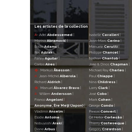
Les artistes de la collection
A
Adel
Abdessemed
|
Isabelle
Cavalleri
|
Marina
Abramović
|
Jean-Marc
Cerino
|
Eddie
Adams
|
Manuele
Cerutti
|
Roy
Adzak
|
Philippe
Chancel
|
Farley
Aguilar
|
Nathan
Chantob
|
Carlos
Aires
|
Jake & Dinos
Chapman
|
�
Markus
Åkesson
|
Michael Ray
Charles
|
A
Jean-Michel
Alberola
|
Paul
Chiappe
|
Richard
Aldrich
|
Nina
Childress
|
�
Manuel
Álvarez Bravo
|
Larry
Clark
|
A
Willem
Andersson
|
José
Cobo
|
Franco
Angeloni
|
Mark
Cohen
|
Anonyme, Ère Meiji (Japon)
|
George
Condo
|
Vladimir
Anselm
|
Pascal
Convert
|
Elodie
Antoine
|
Gil Heitor
Cortesão
|
Nobuyoshi
Araki
|
Thierry
Costeseque
|
Diane
Arbus
|
Gregory
Crewdson
|