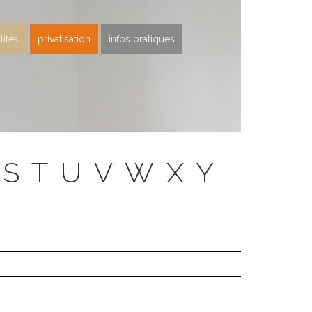
lités
privatisation
infos pratiques
S
T
U
V
W
X
Y