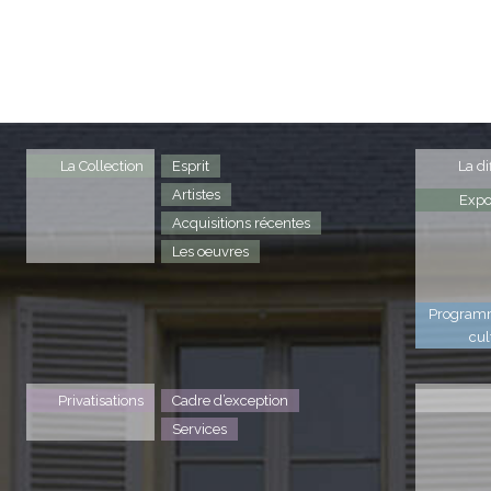
La Collection
Esprit
La di
Artistes
Expo
Acquisitions récentes
Les oeuvres
Program
cul
Privatisations
Cadre d’exception
Services