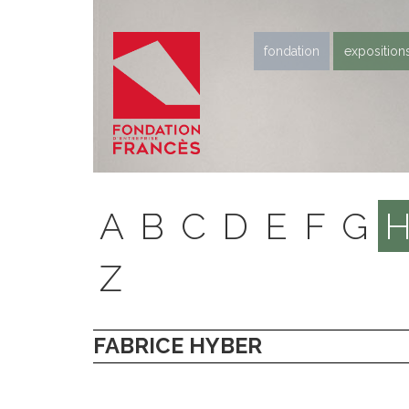
fondation
exposition
A
B
C
D
E
F
G
Z
FABRICE HYBER