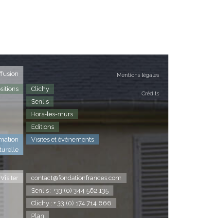
ffusion
Mentions légales
sitions
Clichy
Crédits
Senlis
Hors-les-murs
Editions
mation
Visites et évènements
turelle
Visiter
contact@fondationfrances.com
Senlis : +33 (0) 344 562 135
Clichy : + 33 (0) 174 714 666
Plan