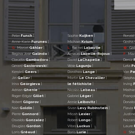
Peter
Funch
|
Sophie
Kuijken
|
Ronal
Anne-Karin
Furunes
|
Michael
Kvium
|
Gosha
G
Marcel
Gähler
|
L
Rachel
Labastie
|
�
Gá
Regina José
Galindo
|
Arnaud
Labelle-Rojoux
|
P
Mar
Claudia
Gambadoro
|
David
LaChapelle
|
Deniz
Gérard
Gasiorowski
|
Wole
Lagunju
|
Leta
P
Kendell
Geers
|
Dorothea
Lange
|
Yan
Pe
Jiri
Geller
|
Martin
Le Chevallier
|
Stéph
Irina
Georgieva
|
le fétichiste
|
Irving
Adrian
Ghenie
|
Nicolas
Lebeau
|
Mathi
Roger-Edgar
Gillet
|
Gabriel
Léger
|
Franço
Robert
Gligorov
|
Annie
Leibovitz
|
Donat
Nan
Goldin
|
Sivan
Levy Rubinstein
|
Flavia
Pierre
Gonnord
|
Micah
Lexier
|
Justin
Osvaldo
Gonzalez
|
Robert
Longo
|
Nazan
Douglas
Gordon
|
Vitas
Luckus
|
Laure
Loris
Gréaud
|
Boris
Lurie
|
Q
She