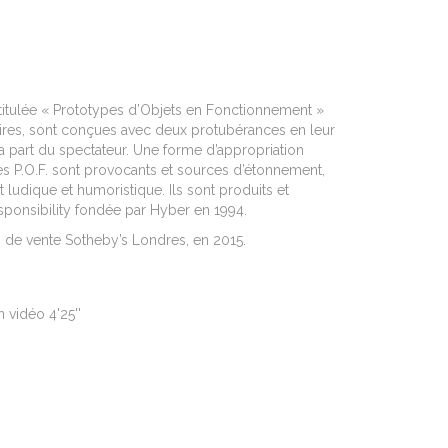
intitulée « Prototypes d’Objets en Fonctionnement »
oires, sont conçues avec deux protubérances en leur
 la part du spectateur. Une forme d’appropriation
s P.O.F. sont provocants et sources d’étonnement,
ludique et humoristique. Ils sont produits et
sponsibility fondée par Hyber en 1994.
 de vente Sotheby’s Londres, en 2015.
n vidéo 4'25''