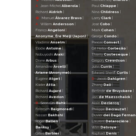
A
Jean-Michel
Alberola
|
Paul
Chiappe
|
Richard
Aldrich
|
Nina
Childress
|
�
Manuel
Álvarez Bravo
|
Larry
Clark
|
A
Willem
Andersson
|
José
Cobo
|
Franco
Angeloni
|
Mark
Cohen
|
Anonyme, Ère Meiji (Japon)
|
George
Condo
|
Vladimir
Anselm
|
Pascal
Convert
|
Elodie
Antoine
|
Gil Heitor
Cortesão
|
Nobuyoshi
Araki
|
Thierry
Costeseque
|
Diane
Arbus
|
Gregory
Crewdson
|
Amandine
Arcelli
|
John
Currin
|
Ariane (Anonyme)
|
Edward Sheriff
Curtis
|
Eugène
Atget
|
D
Jacob
Dahlgren
|
Kader
Attia
|
Zhang
Dali
|
Richard
Aujard
|
Berlinde
de Bruyckere
|
Richard
Avedon
|
Jan
de Maesschalck
|
B
Seon-Ghi
Bahk
|
Alain
Declercq
|
Fatemeh
Baigmoradi
|
Philippe
Decrauzat
|
Nasser
Bakhshi
|
Duvier
del Dago Ferna
Roger
Ballen
|
Laurent
Delarozière
|
Banksy
|
Wim
Delvoye
|
Gilles
Barbier
|
Raphaël
Denis
|