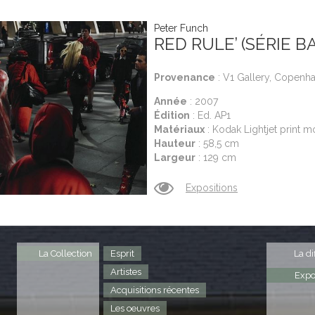
Peter Funch
RED RULE’ (SÉRIE B
Provenance
: V1 Gallery, Copenha
Année
: 2007
Édition
: Ed. AP1
Matériaux
: Kodak Lightjet print 
Hauteur
: 58,5 cm
Largeur
: 129 cm
Expositions
La Collection
Esprit
La di
Artistes
Expo
Acquisitions récentes
Les oeuvres