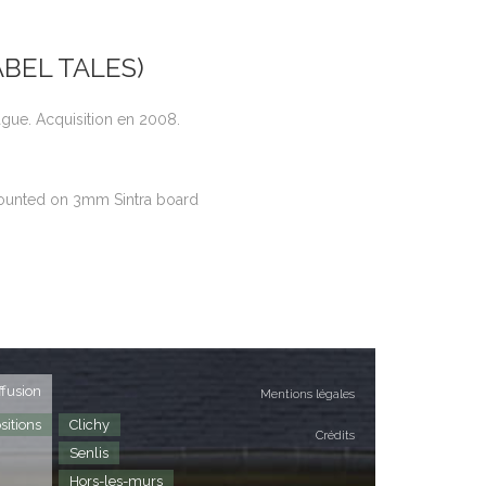
ABEL TALES)
gue. Acquisition en 2008.
mounted on 3mm Sintra board
ffusion
Mentions légales
sitions
Clichy
Crédits
Senlis
Hors-les-murs