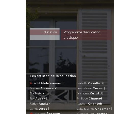
Éducation
Programme d’éducation
artistique
Les artistes de la collection
A
Adel
Abdessemed
|
Isabelle
Cavalleri
|
Marina
Abramović
|
Jean-Marc
Cerino
|
Eddie
Adams
|
Manuele
Cerutti
|
Roy
Adzak
|
Philippe
Chancel
|
Farley
Aguilar
|
Nathan
Chantob
|
Carlos
Aires
|
Jake & Dinos
Chapman
|
�
Markus
Åkesson
|
Michael Ray
Charles
|