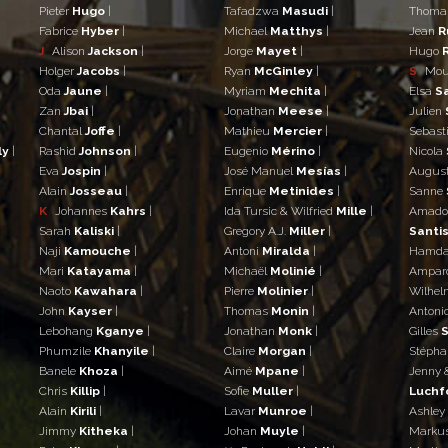
Pieter
Hugo
|
Tafadzwa
Masudi
|
Thom
Fabrice
Hyber
|
Michael
Matthys
|
Jean
R
J
Alison
Jackson
|
Jorge
Mayet
|
Hugo
Holger
Jacobs
|
Ryan
McGinley
|
S
Mo
Oda
Jaune
|
Myriam
Mechita
|
Elsa
S
Zan
Jbai
|
Jonathan
Meese
|
Julien
Chantal
Joffe
|
Mathieu
Mercier
|
Sebast
ly
|
Rashid
Johnson
|
Eugenio
Mérino
|
Nicola
Eva
Jospin
|
José Manuel
Mesías
|
Augus
Alain
Josseau
|
Enrique
Metinides
|
Sanne
K
Johannes
Kahrs
|
Ida Tursic & Wilfried
Mille
|
Amad
Sarah
Kaliski
|
Gregory A.J.
Miller
|
Santis
Naji
Kamouche
|
Antoni
Miralda
|
Hamd
Mari
Katayama
|
Michaël
Molinié
|
Ampar
Naoto
Kawahara
|
Pierre
Molinier
|
Wilhe
John
Kayser
|
Thomas
Monin
|
Antoni
Lebohang
Kganye
|
Jonathan
Monk
|
Gilles
S
Phumzile
Khanyile
|
Claire
Morgan
|
Stéph
Banele
Khoza
|
Aimé
Mpane
|
Jenny 
Chris
Killip
|
Sofie
Muller
|
Luchf
Alain
Kirili
|
Lavar
Munroe
|
Ashley
Jimmy
Kitheka
|
Johan
Muyle
|
Marku