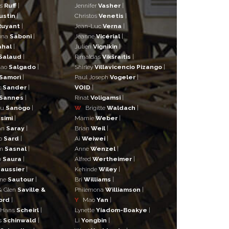
as
Ruff
|
Jennifer
Vasher
|
ustin
|
Christos
Venetis
|
Ruyant
|
Jean-Luc
Verna
|
una
Saboni
|
Jeanne
Vicérial
|
ahal
|
Julien
Vignikin
|
Salaud
|
Rimaldas
Vikšraitis
|
iao
Salgado
|
Shirley
Villavicencio Pizango
|
Samorì
|
Paul Joseph
Vogeler
|
t
Sander
|
VOID
|
Sannes
|
Rinat
Voligamsi
|
ou
Sanogo
|
W
Brigitte
Waldach
|
simi
|
Marnie
Weber
|
an
Saray
|
Brian
Weil
|
o
Sard
|
Ai
Weiwei
|
lm
Sasnal
|
Anne
Wenzel
|
o
Saura
|
Alfred
Wertheimer
|
aussier
|
Kehinde
Wiley
|
ane
Sautour
|
Bri
Williams
|
& Glen
Saville &
Philemona
Williamson
|
ord
|
Y
Mao
Yan
|
 Hans
Scheirl
|
Lynette
Yiadom-Boakye
|
s
Schinwald
|
Li
Yongbin
|