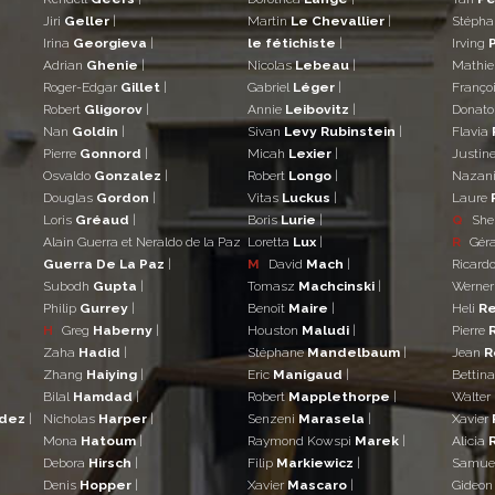
Jiri
Geller
|
Martin
Le Chevallier
|
Stéph
Irina
Georgieva
|
le fétichiste
|
Irving
Adrian
Ghenie
|
Nicolas
Lebeau
|
Mathi
Roger-Edgar
Gillet
|
Gabriel
Léger
|
Franço
Robert
Gligorov
|
Annie
Leibovitz
|
Donat
Nan
Goldin
|
Sivan
Levy Rubinstein
|
Flavia
Pierre
Gonnord
|
Micah
Lexier
|
Justin
Osvaldo
Gonzalez
|
Robert
Longo
|
Nazan
Douglas
Gordon
|
Vitas
Luckus
|
Laure
Loris
Gréaud
|
Boris
Lurie
|
Q
She
Alain Guerra et Neraldo de la Paz
Loretta
Lux
|
R
Gér
Guerra De La Paz
|
M
David
Mach
|
Ricard
Subodh
Gupta
|
Tomasz
Machcinski
|
Werne
Philip
Gurrey
|
Benoît
Maire
|
Heli
Re
H
Greg
Haberny
|
Houston
Maludi
|
Pierre
Zaha
Hadid
|
Stéphane
Mandelbaum
|
Jean
R
Zhang
Haiying
|
Eric
Manigaud
|
Bettin
Bilal
Hamdad
|
Robert
Mapplethorpe
|
Walter
ndez
|
Nicholas
Harper
|
Senzeni
Marasela
|
Xavier
Mona
Hatoum
|
Raymond Kowspi
Marek
|
Alicia
Debora
Hirsch
|
Filip
Markiewicz
|
Samue
Denis
Hopper
|
Xavier
Mascaro
|
Gideo