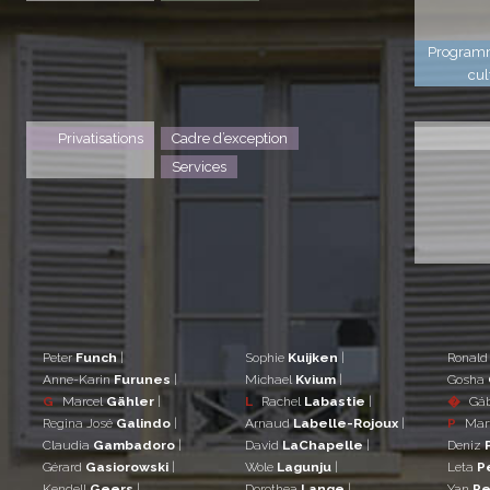
Program
cul
Privatisations
Cadre d’exception
Services
Peter
Funch
|
Sophie
Kuijken
|
Ronal
Anne-Karin
Furunes
|
Michael
Kvium
|
Gosha
G
Marcel
Gähler
|
L
Rachel
Labastie
|
�
Gá
Regina José
Galindo
|
Arnaud
Labelle-Rojoux
|
P
Mar
Claudia
Gambadoro
|
David
LaChapelle
|
Deniz
Gérard
Gasiorowski
|
Wole
Lagunju
|
Leta
P
Kendell
Geers
|
Dorothea
Lange
|
Yan
Pe