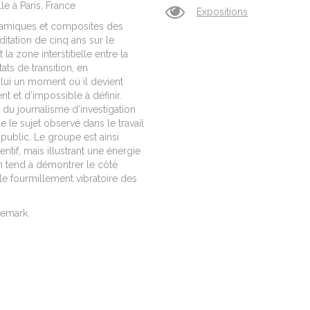
le à Paris, France
Expositions
ramiques et composites des
ditation de cinq ans sur le
a zone interstitielle entre la
états de transition, en
 lui un moment où il devient
 et d’impossible à définir.
 du journalisme d’investigation
ue le sujet observé dans le travail
 public. Le groupe est ainsi
ntif, mais illustrant une énergie
ch tend à démontrer le côté
le fourmillement vibratoire des
nemark.