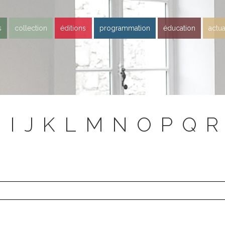
s
collection
éditions
programmation
éducation
actua
H
I
J
K
L
M
N
O
P
Q
R