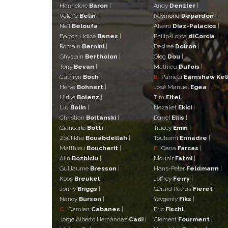
Hannelore
Baron
|
Andy
Denzler
|
Valérie
Belin
|
Raymond
Depardon
|
Neïl
Beloufa
|
Álvaro
Diaz-Palacios
|
Barton Lidice
Benes
|
Philip-Lorca
diCorcia
|
Romain
Bernini
|
Desiree
Dolron
|
Ghyslain
Bertholon
|
Oleg
Dou
|
Tony
Bevan
|
Mathieu
Dufois
|
Cathryn
Boch
|
E
Pamela
Earnshaw Kel
Hervé
Bohnert
|
José Manuel
Egea
|
Ulrike
Bolenz
|
Tim
Eitel
|
Liu
Bolin
|
Nezaket
Ekici
|
Christian
Boltanski
|
Darrel
Ellis
|
Giancarlo
Botti
|
Tracey
Emin
|
Zoulikha
Bouabdellah
|
Touhami
Ennadre
|
Matthieu
Boucherit
|
F
Oana
Farcas
|
Alin
Bozbiciu
|
Mounir
Fatmi
|
Guillaume
Bresson
|
Hans-Peter
Feldmann
|
Koos
Breukel
|
Joffrey
Ferry
|
Jonny
Briggs
|
Gérard Petrus
Fieret
|
Nancy
Burson
|
Yevgeniy
Fiks
|
C
Damien
Cabanes
|
Eric
Fischl
|
Jorge Alberto Hernández
Cadi
|
Clément
Fourment
|