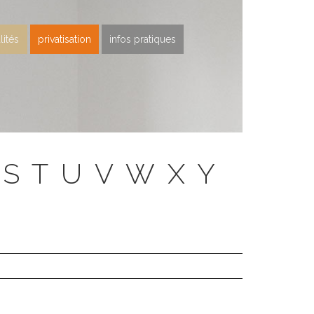
lités
privatisation
infos pratiques
S
T
U
V
W
X
Y