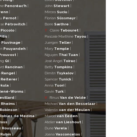
ane
Pencréac'h
|
John
Stewart
|
Penn
|
Mircea
Suciu
|
eu
Pernot
|
Florian
Süssmayr
|
ise
Pétrovitch
|
Borre
Sæthre
|
o
Piccolo
|
T
Claire
Tabouret
|
Pitis
|
Pascale Marthine
Tayou
|
e
Pluvinage
|
Juergen
Teller
|
in
Pouyandeh
|
Mary
Temple
|
Prouvost
|
Nguyen
Thai Tuan
|
ng
Qi
|
José Angel
Toirac
|
ard
Rancinan
|
Betty
Tompkins
|
o
Rangel
|
Dimitri
Tsykalov
|
r
Reiterer
|
Spencer
Tunick
|
kula
|
Anna
Tuori
|
René-Worms
|
Gavin
Turk
|
evillard
|
V
Rinus
Van de Velde
|
a
Rheims
|
Michael
Van den Besselaar
|
Robinson
|
Valentin
van der Meulen
|
Robles de Medina
|
Marcel
van Eeden
|
Ross
|
Atelier
van Lieshout
|
l
Rousseau
|
Dune
Varela
|
n
Rubin
|
Joana
Vasconcelos
|