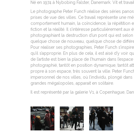
Né en 1974 à Nybobing Falster, Danemark. Vit et travail
Le photographe Peter Funch réalise des séries pano
prises de vue des villes. Ce travail représente une mé
comportement humain, la coïncidence, la répétition et l
fiction et la réalité. Il s’intéresse particulièrement aux 
photographiant la destruction d’un pont qui est selon
quelque chose de nouveau, quelque chose de différent
Pour réaliser ses photographies, Peter Funch s’inspire
qu’il s’approprie. En plus de cela, il est aisé d’y voir q
de l’artiste est bien la place de l’humain dans l’espace
photographié, tantôt en position dynamique, tantôt atte
propre à son espace, très souvent la ville. Peter Fun
impersonnel de nos villes, où l’individu, plongé dans 
grandes mégalopoles, apparait en solitaire.
Il est représenté par la galerie V1, à Copenhague, Da