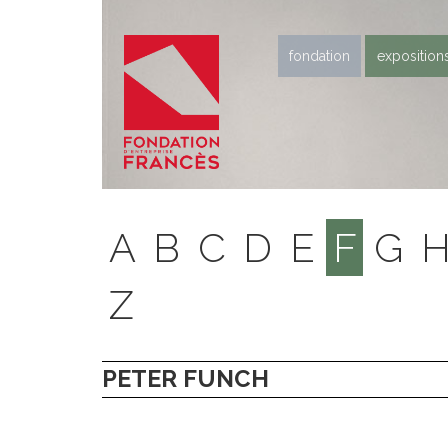
fondation
exposition
A
B
C
D
E
F
G
Z
PETER FUNCH