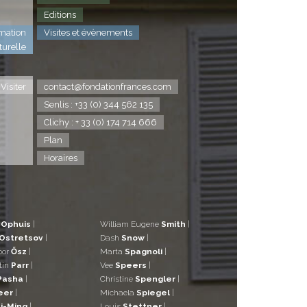
Editions
mation
Visites et évènements
turelle
Visiter
contact@fondationfrances.com
Senlis : +33 (0) 344 562 135
Clichy : + 33 (0) 174 714 666
Plan
Horaires
d
Ophuis
|
William Eugene
Smith
|
Ostretsov
|
Dash
Snow
|
bor
Ősz
|
Marta
Spagnoli
|
tin
Parr
|
Vee
Speers
|
Pasha
|
Christine
Spengler
|
eer
|
Michaela
Spiegel
|
i-Ming
|
Louis
Stettner
|