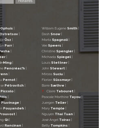
Horaires
d
Ophuis
|
William Eugene
Smith
|
Ostretsov
|
Dash
Snow
|
bor
Ősz
|
Marta
Spagnoli
|
tin
Parr
|
Vee
Speers
|
Pasha
|
Christine
Spengler
|
eer
|
Michaela
Spiegel
|
i-Ming
|
Louis
Stettner
|
ane
Pencréac'h
|
John
Stewart
|
Penn
|
Mircea
Suciu
|
eu
Pernot
|
Florian
Süssmayr
|
ise
Pétrovitch
|
Borre
Sæthre
|
o
Piccolo
|
T
Claire
Tabouret
|
Pitis
|
Pascale Marthine
Tayou
|
e
Pluvinage
|
Juergen
Teller
|
in
Pouyandeh
|
Mary
Temple
|
Prouvost
|
Nguyen
Thai Tuan
|
ng
Qi
|
José Angel
Toirac
|
ard
Rancinan
|
Betty
Tompkins
|