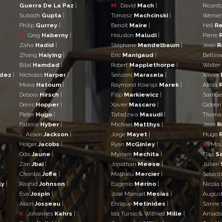
Guerra De La Paz
|
M
David
Mach
|
Ricard
Subodh
Gupta
|
Tomasz
Machcinski
|
Werne
Philip
Gurrey
|
Benoît
Maire
|
Heli
Re
H
Greg
Haberny
|
Houston
Maludi
|
Pierre
Zaha
Hadid
|
Stéphane
Mandelbaum
|
Jean
R
Zhang
Haiying
|
Eric
Manigaud
|
Bettin
Bilal
Hamdad
|
Robert
Mapplethorpe
|
Walter
ndez
|
Nicholas
Harper
|
Senzeni
Marasela
|
Xavier
Mona
Hatoum
|
Raymond Kowspi
Marek
|
Alicia
Debora
Hirsch
|
Filip
Markiewicz
|
Samue
Denis
Hopper
|
Xavier
Mascaro
|
Gideo
Pieter
Hugo
|
Tafadzwa
Masudi
|
Thom
Fabrice
Hyber
|
Michael
Matthys
|
Jean
R
J
Alison
Jackson
|
Jorge
Mayet
|
Hugo
Holger
Jacobs
|
Ryan
McGinley
|
S
Mo
Oda
Jaune
|
Myriam
Mechita
|
Elsa
S
Zan
Jbai
|
Jonathan
Meese
|
Julien
Chantal
Joffe
|
Mathieu
Mercier
|
Sebast
ly
|
Rashid
Johnson
|
Eugenio
Mérino
|
Nicola
Eva
Jospin
|
José Manuel
Mesías
|
Augus
Alain
Josseau
|
Enrique
Metinides
|
Sanne
K
Johannes
Kahrs
|
Ida Tursic & Wilfried
Mille
|
Amad