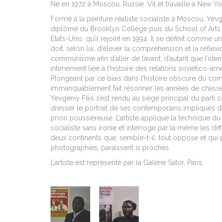
Né en 1972 à Moscou, Russie. Vit et travaille à New Yor
Formé à la peinture réaliste socialiste à Moscou, Yev
diplômé du Brooklyn College puis du School of Arts 
Etats-Unis, qu’il rejoint en 1994. Il se définit comme un
doit, selon lui, d’élever la compréhension et la réflexio
communisme afin d’aller de l’avant, d’autant que l’iden
intimement liée à l’histoire des relations soviético-a
Plongeant par ce biais dans l’histoire obscure du c
immanquablement fait résonner les années de chasse
Yevgeniy Fiks s’est rendu au siège principal du par
dresser le portrait de ses contemporains impliqués d
priori poussiéreuse. L’artiste applique la technique du p
socialiste sans ironie et interroge par là même les d
deux continents que, semble-t-il, tout oppose et qui p
photographies, paraissent si proches.
L’artiste est représenté par la Galerie Sator, Paris.