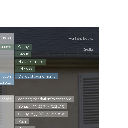
ffusion
Mentions légales
sitions
Clichy
Crédits
Senlis
Hors-les-murs
Editions
mation
Visites et évènements
turelle
Visiter
contact@fondationfrances.com
Senlis : +33 (0) 344 562 135
Clichy : + 33 (0) 174 714 666
Plan