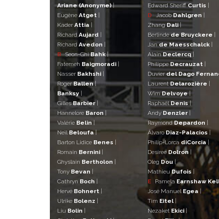
Ariane (Anonyme)
|
Edward Sheriff
Curtis
|
Eugène
Atget
|
D
Jacob
Dahlgren
|
Kader
Attia
|
Zhang
Dali
|
Richard
Aujard
|
Berlinde
de Bruyckere
|
Richard
Avedon
|
Jan
de Maesschalck
|
B
Seon-Ghi
Bahk
|
Alain
Declercq
|
Fatemeh
Baigmoradi
|
Philippe
Decrauzat
|
Nasser
Bakhshi
|
Duvier
del Dago Ferna
Roger
Ballen
|
Laurent
Delarozière
|
Banksy
|
Wim
Delvoye
|
Gilles
Barbier
|
Raphaël
Denis
|
Hannelore
Baron
|
Andy
Denzler
|
Valérie
Belin
|
Raymond
Depardon
|
Neïl
Beloufa
|
Álvaro
Diaz-Palacios
|
Barton Lidice
Benes
|
Philip-Lorca
diCorcia
|
Romain
Bernini
|
Desiree
Dolron
|
Ghyslain
Bertholon
|
Oleg
Dou
|
Tony
Bevan
|
Mathieu
Dufois
|
Cathryn
Boch
|
E
Pamela
Earnshaw Kel
Hervé
Bohnert
|
José Manuel
Egea
|
Ulrike
Bolenz
|
Tim
Eitel
|
Liu
Bolin
|
Nezaket
Ekici
|