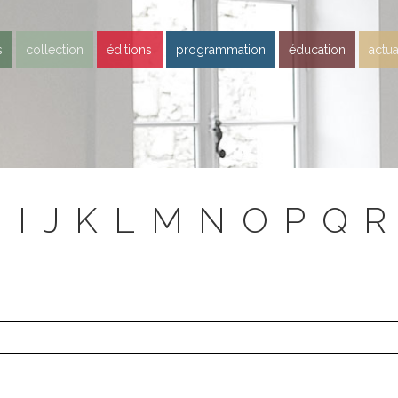
s
collection
éditions
programmation
éducation
actua
H
I
J
K
L
M
N
O
P
Q
R