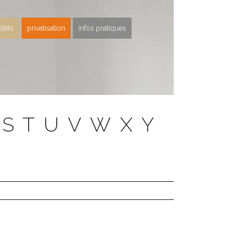
lités
privatisation
infos pratiques
S
T
U
V
W
X
Y