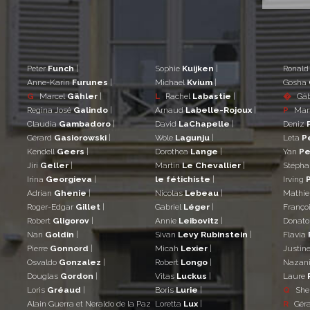
Peter
Funch
|
Sophie
Kuijken
|
Ronal
Anne-Karin
Furunes
|
Michael
Kvium
|
Gosha
G
Marcel
Gähler
|
L
Rachel
Labastie
|
�
Gá
Regina José
Galindo
|
Arnaud
Labelle-Rojoux
|
P
Mar
Claudia
Gambadoro
|
David
LaChapelle
|
Deniz
Gérard
Gasiorowski
|
Wole
Lagunju
|
Leta
P
Kendell
Geers
|
Dorothea
Lange
|
Yan
Pe
Jiri
Geller
|
Martin
Le Chevallier
|
Stéph
Irina
Georgieva
|
le fétichiste
|
Irving
Adrian
Ghenie
|
Nicolas
Lebeau
|
Mathi
Roger-Edgar
Gillet
|
Gabriel
Léger
|
Franço
Robert
Gligorov
|
Annie
Leibovitz
|
Donat
Nan
Goldin
|
Sivan
Levy Rubinstein
|
Flavia
Pierre
Gonnord
|
Micah
Lexier
|
Justin
Osvaldo
Gonzalez
|
Robert
Longo
|
Nazan
Douglas
Gordon
|
Vitas
Luckus
|
Laure
Loris
Gréaud
|
Boris
Lurie
|
Q
She
Alain Guerra et Neraldo de la Paz
Loretta
Lux
|
R
Gér