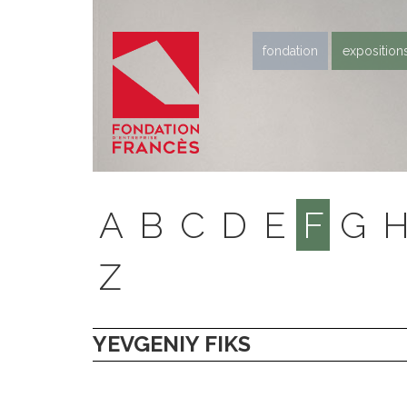
fondation
exposition
A
B
C
D
E
F
G
Z
YEVGENIY FIKS