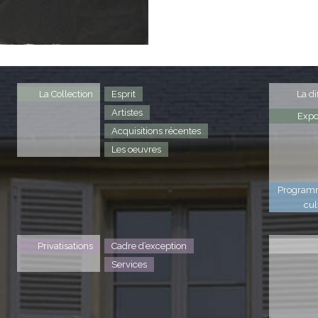
La Collection
Esprit
La di
Artistes
Expo
Acquisitions récentes
Les oeuvres
Program
cul
Privatisations
Cadre d’exception
Services