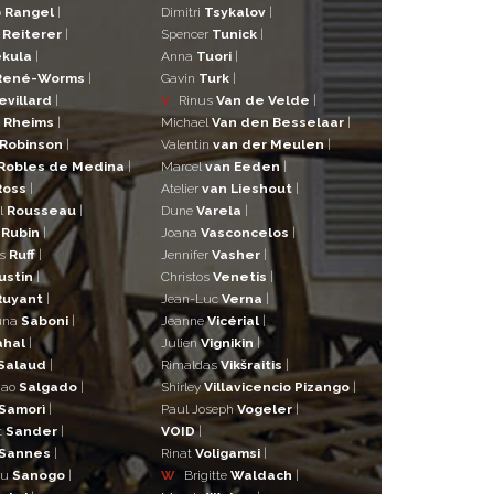
o
Rangel
|
Dimitri
Tsykalov
|
r
Reiterer
|
Spencer
Tunick
|
kula
|
Anna
Tuori
|
René-Worms
|
Gavin
Turk
|
evillard
|
V
Rinus
Van de Velde
|
a
Rheims
|
Michael
Van den Besselaar
|
Robinson
|
Valentin
van der Meulen
|
Robles de Medina
|
Marcel
van Eeden
|
Ross
|
Atelier
van Lieshout
|
l
Rousseau
|
Dune
Varela
|
n
Rubin
|
Joana
Vasconcelos
|
as
Ruff
|
Jennifer
Vasher
|
ustin
|
Christos
Venetis
|
Ruyant
|
Jean-Luc
Verna
|
una
Saboni
|
Jeanne
Vicérial
|
ahal
|
Julien
Vignikin
|
Salaud
|
Rimaldas
Vikšraitis
|
iao
Salgado
|
Shirley
Villavicencio Pizango
|
Samorì
|
Paul Joseph
Vogeler
|
t
Sander
|
VOID
|
Sannes
|
Rinat
Voligamsi
|
ou
Sanogo
|
W
Brigitte
Waldach
|