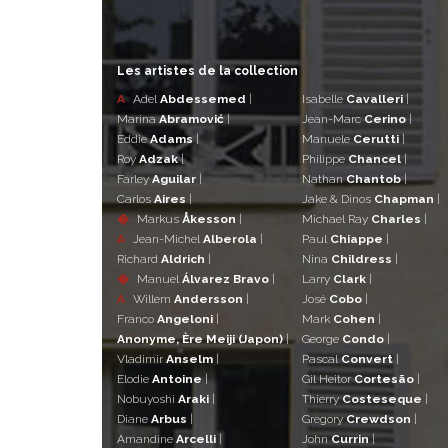
Les artistes de la collection
A
Adel
Abdessemed
|
Isabelle
Cavalleri
|
Marina
Abramović
|
Jean-Marc
Cerino
|
Eddie
Adams
|
Manuele
Cerutti
|
Roy
Adzak
|
Philippe
Chancel
|
Farley
Aguilar
|
Nathan
Chantob
|
Carlos
Aires
|
Jake & Dinos
Chapman
|
�
Markus
Åkesson
|
Michael Ray
Charles
|
A
Jean-Michel
Alberola
|
Paul
Chiappe
|
Richard
Aldrich
|
Nina
Childress
|
�
Manuel
Álvarez Bravo
|
Larry
Clark
|
A
Willem
Andersson
|
José
Cobo
|
Franco
Angeloni
|
Mark
Cohen
|
Anonyme, Ère Meiji (Japon)
|
George
Condo
|
Vladimir
Anselm
|
Pascal
Convert
|
Elodie
Antoine
|
Gil Heitor
Cortesão
|
Nobuyoshi
Araki
|
Thierry
Costeseque
|
Diane
Arbus
|
Gregory
Crewdson
|
Amandine
Arcelli
|
John
Currin
|