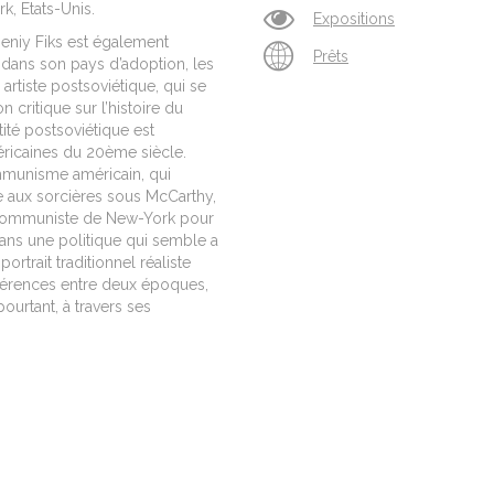
k, Etats-Unis.
Expositions
geniy Fiks est également
Prêts
dans son pays d’adoption, les
 artiste postsoviétique, qui se
n critique sur l’histoire du
tité postsoviétique est
méricaines du 20ème siècle.
ommunisme américain, qui
 aux sorcières sous McCarthy,
ti communiste de New-York pour
ans une politique qui semble a
ortrait traditionnel réaliste
ifférences entre deux époques,
ourtant, à travers ses