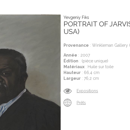
Yevgeniy Fiks
PORTRAIT OF JARV
USA)
Provenance
: Winkleman Gallery (
Année
: 2007
Édition
: (pièce unique)
Matériaux
: Huile sur toile
Hauteur
: 66,4 cm
Largeur
: 76,2 cm
Expositions
Prêts