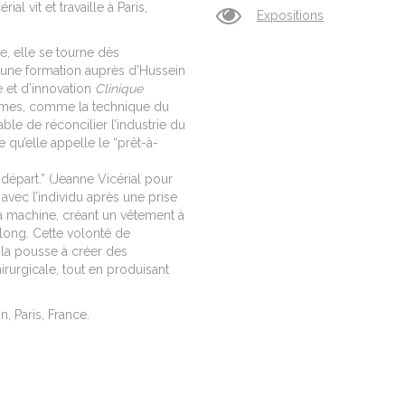
al vit et travaille à Paris,
Expositions
e, elle se tourne dès
une formation auprès d’Hussein
e et d’innovation
Clinique
gmes, comme la technique du
ble de réconcilier l’industrie du
 qu’elle appelle le “prêt-à-
 départ.” (Jeanne Vicérial pour
avec l’individu après une prise
a machine, créant un vêtement à
 long.
Cette volonté de
 la pousse à créer des
rurgicale, tout en produisant
n, Paris, France.