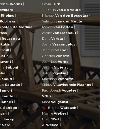
René-Worms
|
Gavin
Turk
|
evillard
|
V
Rinus
Van de Velde
|
a
Rheims
|
Michael
Van den Besselaar
|
Robinson
|
Valentin
van der Meulen
|
Robles de Medina
|
Marcel
van Eeden
|
Ross
|
Atelier
van Lieshout
|
l
Rousseau
|
Dune
Varela
|
n
Rubin
|
Joana
Vasconcelos
|
as
Ruff
|
Jennifer
Vasher
|
ustin
|
Christos
Venetis
|
Ruyant
|
Jean-Luc
Verna
|
una
Saboni
|
Jeanne
Vicérial
|
ahal
|
Julien
Vignikin
|
Salaud
|
Rimaldas
Vikšraitis
|
iao
Salgado
|
Shirley
Villavicencio Pizango
|
Samorì
|
Paul Joseph
Vogeler
|
t
Sander
|
VOID
|
Sannes
|
Rinat
Voligamsi
|
ou
Sanogo
|
W
Brigitte
Waldach
|
simi
|
Marnie
Weber
|
an
Saray
|
Brian
Weil
|
o
Sard
|
Ai
Weiwei
|