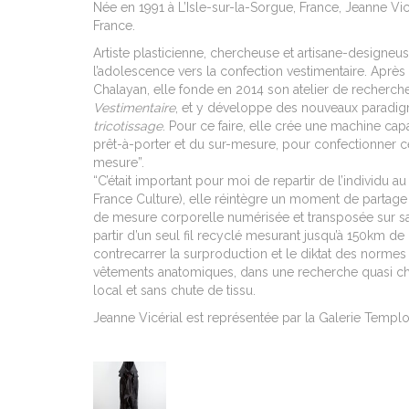
Née en 1991 à L’Isle-sur-la-Sorgue, France, Jeanne Vicéri
France.
Artiste plasticienne, chercheuse et artisane-designeus
l’adolescence vers la confection vestimentaire.
Après 
Chalayan, elle fonde en 2014 son atelier de recherch
Vestimentaire
, et y développe des nouveaux paradi
tricotissage
. Pour ce faire, elle crée une machine capa
prêt-à-porter et du sur-mesure, pour confectionner ce
mesure”.
“C’était important pour moi de repartir de l’individu au
France Culture), elle réintègre un moment de partage 
de mesure corporelle numérisée et transposée sur s
partir d’un seul fil recyclé mesurant jusqu’à 150km de
contrecarrer la surproduction et le diktat des normes
vêtements anatomiques, dans une recherche quasi chi
local et sans chute de tissu.
Jeanne Vicérial est représentée par la Galerie Templo