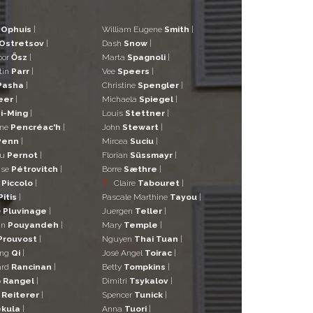
d
Ophuis
|
William Eugene
Smith
|
Ostretsov
|
Dash
Snow
|
bor
Ősz
|
Marta
Spagnoli
|
tin
Parr
|
Vee
Speers
|
Pasha
|
Christine
Spengler
|
eer
|
Michaela
Spiegel
|
i-Ming
|
Louis
Stettner
|
ane
Pencréac'h
|
John
Stewart
|
Penn
|
Mircea
Suciu
|
eu
Pernot
|
Florian
Süssmayr
|
ise
Pétrovitch
|
Borre
Sæthre
|
o
Piccolo
|
T
Claire
Tabouret
|
Pitis
|
Pascale Marthine
Tayou
|
e
Pluvinage
|
Juergen
Teller
|
in
Pouyandeh
|
Mary
Temple
|
Prouvost
|
Nguyen
Thai Tuan
|
ng
Qi
|
José Angel
Toirac
|
ard
Rancinan
|
Betty
Tompkins
|
o
Rangel
|
Dimitri
Tsykalov
|
r
Reiterer
|
Spencer
Tunick
|
kula
|
Anna
Tuori
|