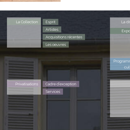
La Collection
Esprit
La di
Artistes
Expo
Acquisitions récentes
Les oeuvres
Program
cul
Privatisations
Cadre d’exception
Services