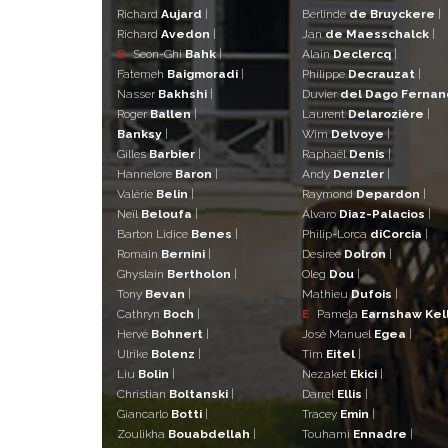
Richard
Aujard
|
Berlinde
de Bruyckere
|
Richard
Avedon
|
Jan
de Maesschalck
|
B
Seon-Ghi
Bahk
|
Alain
Declercq
|
Fatemeh
Baigmoradi
|
Philippe
Decrauzat
|
Nasser
Bakhshi
|
Duvier
del Dago Ferna
Roger
Ballen
|
Laurent
Delarozière
|
Banksy
|
Wim
Delvoye
|
Gilles
Barbier
|
Raphaël
Denis
|
Hannelore
Baron
|
Andy
Denzler
|
Valérie
Belin
|
Raymond
Depardon
|
Neïl
Beloufa
|
Álvaro
Diaz-Palacios
|
Barton Lidice
Benes
|
Philip-Lorca
diCorcia
|
Romain
Bernini
|
Desiree
Dolron
|
Ghyslain
Bertholon
|
Oleg
Dou
|
Tony
Bevan
|
Mathieu
Dufois
|
Cathryn
Boch
|
E
Pamela
Earnshaw Kel
Hervé
Bohnert
|
José Manuel
Egea
|
Ulrike
Bolenz
|
Tim
Eitel
|
Liu
Bolin
|
Nezaket
Ekici
|
Christian
Boltanski
|
Darrel
Ellis
|
Giancarlo
Botti
|
Tracey
Emin
|
Zoulikha
Bouabdellah
|
Touhami
Ennadre
|