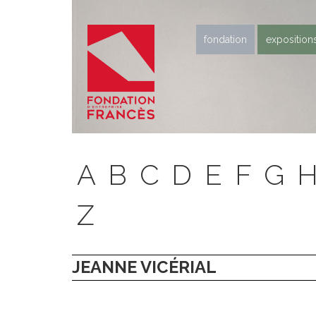
fondation
exposition
A
B
C
D
E
F
G
Z
JEANNE VICÉRIAL