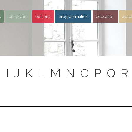
s
collection
éditions
programmation
éducation
actua
H
I
J
K
L
M
N
O
P
Q
R