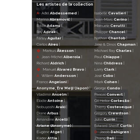
Les artistes de la collection
A
Adel
Abdessemed
|
Isabelle
Cavalleri
|
Marina
Abramović
|
Jean-Marc
Cerino
|
Eddie
Adams
|
Manuele
Cerutti
|
Roy
Adzak
|
Philippe
Chancel
|
Farley
Aguilar
|
Nathan
Chantob
|
Carlos
Aires
|
Jake & Dinos
Chapman
|
�
Markus
Åkesson
|
Michael Ray
Charles
|
A
Jean-Michel
Alberola
|
Paul
Chiappe
|
Richard
Aldrich
|
Nina
Childress
|
�
Manuel
Álvarez Bravo
|
Larry
Clark
|
A
Willem
Andersson
|
José
Cobo
|
Franco
Angeloni
|
Mark
Cohen
|
Anonyme, Ère Meiji (Japon)
|
George
Condo
|
Vladimir
Anselm
|
Pascal
Convert
|
Elodie
Antoine
|
Gil Heitor
Cortesão
|
Nobuyoshi
Araki
|
Thierry
Costeseque
|
Diane
Arbus
|
Gregory
Crewdson
|
Amandine
Arcelli
|
John
Currin
|
Ariane (Anonyme)
|
Edward Sheriff
Curtis
|
Eugène
Atget
|
D
Jacob
Dahlgren
|
Kader
Attia
|
Zhang
Dali
|