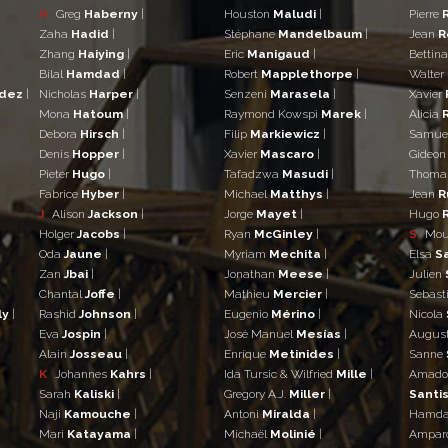
H
Greg
Haberny
|
Houston
Maludi
|
Pierre
Zaha
Hadid
|
Stéphane
Mandelbaum
|
Jean
R
Zhang
Haiying
|
Eric
Manigaud
|
Bettin
Bilal
Hamdad
|
Robert
Mapplethorpe
|
Walter
ndez
|
Nicholas
Harper
|
Senzeni
Marasela
|
Xavier
Mona
Hatoum
|
Raymond Kowspi
Marek
|
Alicia
Debora
Hirsch
|
Filip
Markiewicz
|
Samue
Denis
Hopper
|
Xavier
Mascaro
|
Gideo
Pieter
Hugo
|
Tafadzwa
Masudi
|
Thom
Fabrice
Hyber
|
Michael
Matthys
|
Jean
R
J
Alison
Jackson
|
Jorge
Mayet
|
Hugo
Holger
Jacobs
|
Ryan
McGinley
|
S
Mo
Oda
Jaune
|
Myriam
Mechita
|
Elsa
S
Zan
Jbai
|
Jonathan
Meese
|
Julien
Chantal
Joffe
|
Mathieu
Mercier
|
Sebast
ly
|
Rashid
Johnson
|
Eugenio
Mérino
|
Nicola
Eva
Jospin
|
José Manuel
Mesías
|
Augus
Alain
Josseau
|
Enrique
Metinides
|
Sanne
K
Johannes
Kahrs
|
Ida Tursic & Wilfried
Mille
|
Amad
Sarah
Kaliski
|
Gregory A.J.
Miller
|
Santis
Naji
Kamouche
|
Antoni
Miralda
|
Hamd
Mari
Katayama
|
Michaël
Molinié
|
Ampar