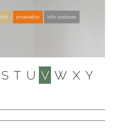
lités
privatisation
infos pratiques
S
T
U
V
W
X
Y