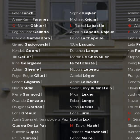
Peter
Funch
|
Sophie
Kuijken
|
Ronal
Anne-Karin
Furunes
|
Michael
Kvium
|
Gosha
G
Marcel
Gähler
|
L
Rachel
Labastie
|
�
Gá
Regina José
Galindo
|
Arnaud
Labelle-Rojoux
|
P
Mar
Claudia
Gambadoro
|
David
LaChapelle
|
Deniz
Gérard
Gasiorowski
|
Wole
Lagunju
|
Leta
P
Kendell
Geers
|
Dorothea
Lange
|
Yan
Pe
Jiri
Geller
|
Martin
Le Chevallier
|
Stéph
Irina
Georgieva
|
le fétichiste
|
Irving
Adrian
Ghenie
|
Nicolas
Lebeau
|
Mathi
Roger-Edgar
Gillet
|
Gabriel
Léger
|
Franço
Robert
Gligorov
|
Annie
Leibovitz
|
Donat
Nan
Goldin
|
Sivan
Levy Rubinstein
|
Flavia
Pierre
Gonnord
|
Micah
Lexier
|
Justin
Osvaldo
Gonzalez
|
Robert
Longo
|
Nazan
Douglas
Gordon
|
Vitas
Luckus
|
Laure
Loris
Gréaud
|
Boris
Lurie
|
Q
She
Alain Guerra et Neraldo de la Paz
Loretta
Lux
|
R
Gér
Guerra De La Paz
|
M
David
Mach
|
Ricard
Subodh
Gupta
|
Tomasz
Machcinski
|
Werne
Philip
Gurrey
|
Benoît
Maire
|
Heli
Re