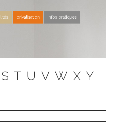
lités
privatisation
infos pratiques
S
T
U
V
W
X
Y