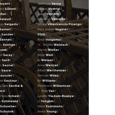
Ruyant
|
Jean-Luc
Verna
|
una
Saboni
|
Jeanne
Vicérial
|
ahal
|
Julien
Vignikin
|
Salaud
|
Rimaldas
Vikšraitis
|
iao
Salgado
|
Shirley
Villavicencio Pizango
|
Samorì
|
Paul Joseph
Vogeler
|
t
Sander
|
VOID
|
Sannes
|
Rinat
Voligamsi
|
ou
Sanogo
|
W
Brigitte
Waldach
|
simi
|
Marnie
Weber
|
an
Saray
|
Brian
Weil
|
o
Sard
|
Ai
Weiwei
|
lm
Sasnal
|
Anne
Wenzel
|
o
Saura
|
Alfred
Wertheimer
|
aussier
|
Kehinde
Wiley
|
ane
Sautour
|
Bri
Williams
|
& Glen
Saville &
Philemona
Williamson
|
ord
|
Y
Mao
Yan
|
 Hans
Scheirl
|
Lynette
Yiadom-Boakye
|
s
Schinwald
|
Li
Yongbin
|
Schoeller
|
Ward
Yoshimoto
|
Schulnik
|
Aaron
Young
|