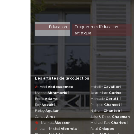
Éducation
Programme d’éducation
artistique
Les artistes de la collection
A
Adel
Abdessemed
|
Isabelle
Cavalleri
|
Marina
Abramović
|
Jean-Marc
Cerino
|
Eddie
Adams
|
Manuele
Cerutti
|
Roy
Adzak
|
Philippe
Chancel
|
Farley
Aguilar
|
Nathan
Chantob
|
Carlos
Aires
|
Jake & Dinos
Chapman
|
�
Markus
Åkesson
|
Michael Ray
Charles
|
A
Jean-Michel
Alberola
|
Paul
Chiappe
|