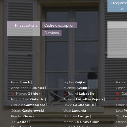
Program
cul
Privatisations
Cadre d’exception
Services
Peter
Funch
|
Sophie
Kuijken
|
Ronal
Anne-Karin
Furunes
|
Michael
Kvium
|
Gosha
G
Marcel
Gähler
|
L
Rachel
Labastie
|
�
Gá
Regina José
Galindo
|
Arnaud
Labelle-Rojoux
|
P
Mar
Claudia
Gambadoro
|
David
LaChapelle
|
Deniz
Gérard
Gasiorowski
|
Wole
Lagunju
|
Leta
P
Kendell
Geers
|
Dorothea
Lange
|
Yan
Pe
Jiri
Geller
|
Martin
Le Chevallier
|
Stéph