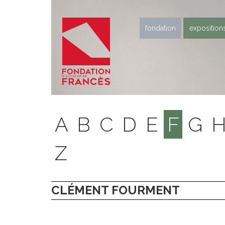
fondation
exposition
A
B
C
D
E
F
G
Z
CLÉMENT FOURMENT