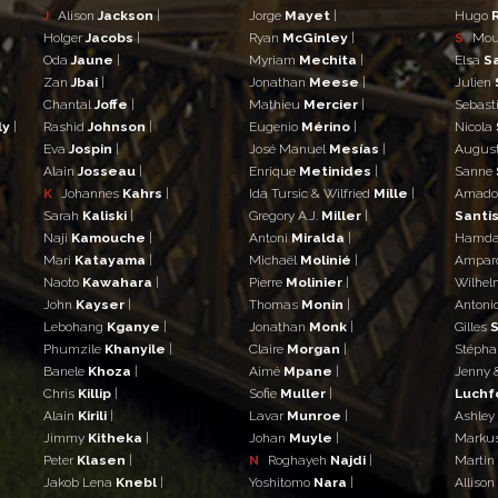
J
Alison
Jackson
|
Jorge
Mayet
|
Hugo
Holger
Jacobs
|
Ryan
McGinley
|
S
Mo
Oda
Jaune
|
Myriam
Mechita
|
Elsa
S
Zan
Jbai
|
Jonathan
Meese
|
Julien
Chantal
Joffe
|
Mathieu
Mercier
|
Sebast
ly
|
Rashid
Johnson
|
Eugenio
Mérino
|
Nicola
Eva
Jospin
|
José Manuel
Mesías
|
Augus
Alain
Josseau
|
Enrique
Metinides
|
Sanne
K
Johannes
Kahrs
|
Ida Tursic & Wilfried
Mille
|
Amad
Sarah
Kaliski
|
Gregory A.J.
Miller
|
Santis
Naji
Kamouche
|
Antoni
Miralda
|
Hamd
Mari
Katayama
|
Michaël
Molinié
|
Ampar
Naoto
Kawahara
|
Pierre
Molinier
|
Wilhe
John
Kayser
|
Thomas
Monin
|
Antoni
Lebohang
Kganye
|
Jonathan
Monk
|
Gilles
S
Phumzile
Khanyile
|
Claire
Morgan
|
Stéph
Banele
Khoza
|
Aimé
Mpane
|
Jenny 
Chris
Killip
|
Sofie
Muller
|
Luchf
Alain
Kirili
|
Lavar
Munroe
|
Ashley
Jimmy
Kitheka
|
Johan
Muyle
|
Marku
Peter
Klasen
|
N
Roghayeh
Najdi
|
Martin
Jakob Lena
Knebl
|
Yoshitomo
Nara
|
Allison