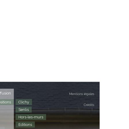
ffusion
Mentions légales
sitions
Clichy
Crédits
Senlis
Hors-les-murs
Editions