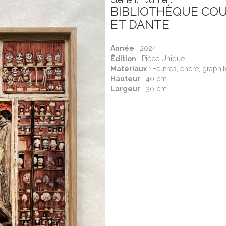
BIBLIOTHÈQUE COU
ET DANTE
Année
: 2024
Édition
: Pièce Unique
Matériaux
: Feutres, encre, graphit
Hauteur
: 40 cm
Largeur
: 30 cm