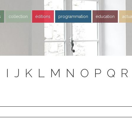
s
collection
éditions
programmation
éducation
actua
H
I
J
K
L
M
N
O
P
Q
R