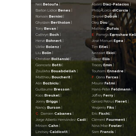
Neïl
Beloufa
|
Álvaro
Diaz-Palacios
|
Barton Lidice
Benes
|
Philip-Lorca
diCorcia
|
Romain
Bernini
|
Desiree
Dolron
|
Ghyslain
Bertholon
|
Oleg
Dou
|
Tony
Bevan
|
Mathieu
Dufois
|
Cathryn
Boch
|
E
Pamela
Earnshaw Kel
Hervé
Bohnert
|
José Manuel
Egea
|
Ulrike
Bolenz
|
Tim
Eitel
|
Liu
Bolin
|
Nezaket
Ekici
|
Christian
Boltanski
|
Darrel
Ellis
|
Giancarlo
Botti
|
Tracey
Emin
|
Zoulikha
Bouabdellah
|
Touhami
Ennadre
|
Matthieu
Boucherit
|
F
Oana
Farcas
|
Alin
Bozbiciu
|
Mounir
Fatmi
|
Guillaume
Bresson
|
Hans-Peter
Feldmann
|
Koos
Breukel
|
Joffrey
Ferry
|
Jonny
Briggs
|
Gérard Petrus
Fieret
|
Nancy
Burson
|
Yevgeniy
Fiks
|
C
Damien
Cabanes
|
Eric
Fischl
|
Jorge Alberto Hernández
Cadi
|
Clément
Fourment
|
Miriam
Cahn
|
Nina Mae
Fowler
|
Lindsay
Caldicott
|
Sam
Francis
|