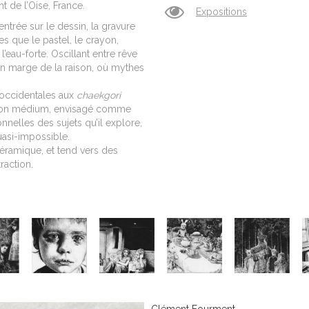
nt de l’Oise, France.
Expositions
ntrée sur le dessin, la gravure
es que le pastel, le crayon,
 l’eau-forte. Oscillant entre rêve
 en marge de la raison, où mythes
s occidentales aux
chaekgori
rs son médium, envisagé comme
nelles des sujets qu’il explore,
uasi-impossible.
céramique, et tend vers des
raction.
Clément Fourment