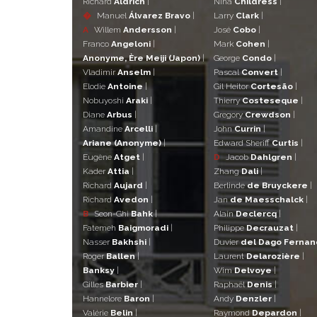
Richard
Aldrich
|
Nina
Childress
|
�
Manuel
Álvarez Bravo
|
Larry
Clark
|
A
Willem
Andersson
|
José
Cobo
|
Franco
Angeloni
|
Mark
Cohen
|
Anonyme, Ère Meiji (Japon)
|
George
Condo
|
Vladimir
Anselm
|
Pascal
Convert
|
Elodie
Antoine
|
Gil Heitor
Cortesão
|
Nobuyoshi
Araki
|
Thierry
Costeseque
|
Diane
Arbus
|
Gregory
Crewdson
|
Amandine
Arcelli
|
John
Currin
|
Ariane (Anonyme)
|
Edward Sheriff
Curtis
|
Eugène
Atget
|
D
Jacob
Dahlgren
|
Kader
Attia
|
Zhang
Dali
|
Richard
Aujard
|
Berlinde
de Bruyckere
|
Richard
Avedon
|
Jan
de Maesschalck
|
B
Seon-Ghi
Bahk
|
Alain
Declercq
|
Fatemeh
Baigmoradi
|
Philippe
Decrauzat
|
Nasser
Bakhshi
|
Duvier
del Dago Ferna
Roger
Ballen
|
Laurent
Delarozière
|
Banksy
|
Wim
Delvoye
|
Gilles
Barbier
|
Raphaël
Denis
|
Hannelore
Baron
|
Andy
Denzler
|
Valérie
Belin
|
Raymond
Depardon
|