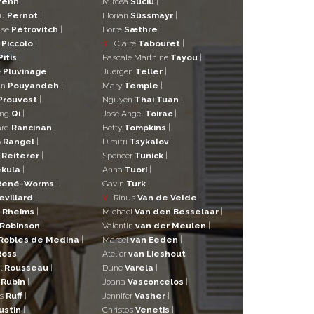
Penn
|
Mircea
Suciu
|
eu
Pernot
|
Florian
Süssmayr
|
ise
Pétrovitch
|
Borre
Sæthre
|
o
Piccolo
|
T
Claire
Tabouret
|
Pitis
|
Pascale Marthine
Tayou
|
e
Pluvinage
|
Juergen
Teller
|
in
Pouyandeh
|
Mary
Temple
|
Prouvost
|
Nguyen
Thai Tuan
|
ng
Qi
|
José Angel
Toirac
|
ard
Rancinan
|
Betty
Tompkins
|
o
Rangel
|
Dimitri
Tsykalov
|
r
Reiterer
|
Spencer
Tunick
|
kula
|
Anna
Tuori
|
René-Worms
|
Gavin
Turk
|
evillard
|
V
Rinus
Van de Velde
|
a
Rheims
|
Michael
Van den Besselaar
|
Robinson
|
Valentin
van der Meulen
|
Robles de Medina
|
Marcel
van Eeden
|
Ross
|
Atelier
van Lieshout
|
l
Rousseau
|
Dune
Varela
|
n
Rubin
|
Joana
Vasconcelos
|
as
Ruff
|
Jennifer
Vasher
|
ustin
|
Christos
Venetis
|