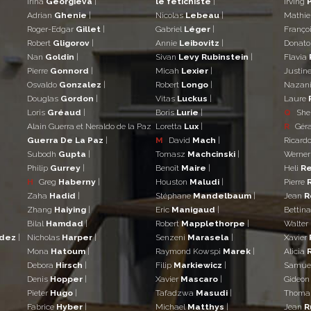
Irina
Georgieva
|
le fétichiste
|
Irving
Adrian
Ghenie
|
Nicolas
Lebeau
|
Mathi
Roger-Edgar
Gillet
|
Gabriel
Léger
|
Franço
Robert
Gligorov
|
Annie
Leibovitz
|
Donat
Nan
Goldin
|
Sivan
Levy Rubinstein
|
Flavia
Pierre
Gonnord
|
Micah
Lexier
|
Justin
Osvaldo
Gonzalez
|
Robert
Longo
|
Nazan
Douglas
Gordon
|
Vitas
Luckus
|
Laure
Loris
Gréaud
|
Boris
Lurie
|
Q
She
Alain Guerra et Neraldo de la Paz
Loretta
Lux
|
R
Gér
Guerra De La Paz
|
M
David
Mach
|
Ricard
Subodh
Gupta
|
Tomasz
Machcinski
|
Werne
Philip
Gurrey
|
Benoît
Maire
|
Heli
Re
H
Greg
Haberny
|
Houston
Maludi
|
Pierre
Zaha
Hadid
|
Stéphane
Mandelbaum
|
Jean
R
Zhang
Haiying
|
Eric
Manigaud
|
Bettin
Bilal
Hamdad
|
Robert
Mapplethorpe
|
Walter
ndez
|
Nicholas
Harper
|
Senzeni
Marasela
|
Xavier
Mona
Hatoum
|
Raymond Kowspi
Marek
|
Alicia
Debora
Hirsch
|
Filip
Markiewicz
|
Samue
Denis
Hopper
|
Xavier
Mascaro
|
Gideo
Pieter
Hugo
|
Tafadzwa
Masudi
|
Thom
Fabrice
Hyber
|
Michael
Matthys
|
Jean
R