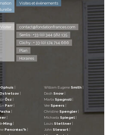
mation
Visites et évènements
turelle
Visiter
contact@fondationfrances.com
Senlis : +33 (0) 344 562 135
Clichy : + 33 (0) 174 714 666
Plan
Horaires
d
Ophuis
|
William Eugene
Smith
|
Ostretsov
|
Dash
Snow
|
bor
Ősz
|
Marta
Spagnoli
|
tin
Parr
|
Vee
Speers
|
Pasha
|
Christine
Spengler
|
eer
|
Michaela
Spiegel
|
i-Ming
|
Louis
Stettner
|
ane
Pencréac'h
|
John
Stewart
|