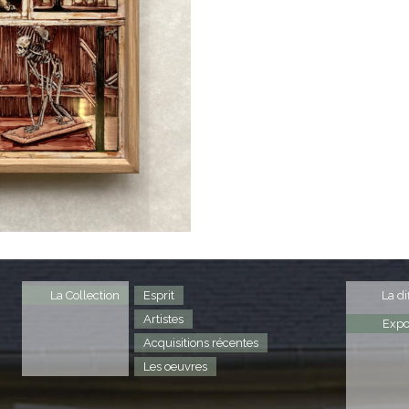
La Collection
Esprit
La di
Artistes
Expo
Acquisitions récentes
Les oeuvres