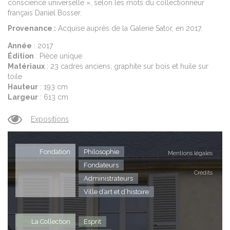
conscience universelle », selon les mots du collectionneur
français Daniel Bosser.
Provenance :
Acquise auprès de la Galerie Sator, en 2017.
Année
: 2017
Édition
: Pièce unique
Matériaux
: 23 cadres anciens, graphite sur bois et huile sur
toile
Hauteur
: 193 cm
Largeur
: 613 cm
Expositions
Fondation
Philosophie
Mentions légales
Fondateurs
Crédits
Administrateurs
Ville d’art et d’histoire
La Collection
Esprit