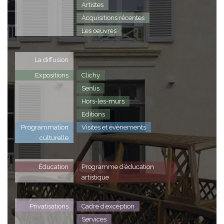
Artistes
Acquisitions récentes
Les oeuvres
La diffusion
Expositions
Clichy
Senlis
Hors-les-murs
Editions
Programmation
Visites et évènements
culturelle
Éducation
Programme d’éducation
artistique
Privatisations
Cadre d’exception
Services