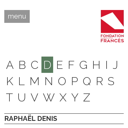
menu
A
B
C
D
E
F
G
H
I
J
K
L
M
N
O
P
Q
R
S
T
U
V
W
X
Y
Z
RAPHAËL DENIS