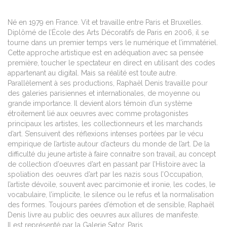
Né en 1979 en France. Vit et travaille entre Paris et Bruxelles.
Diplômé de l’École des Arts Décoratifs de Paris en 2006, il se
tourne dans un premier temps vers le numérique et l’immatériel.
Cette approche artistique est en adéquation avec sa pensée
première, toucher le spectateur en direct en utilisant des codes
appartenant au digital. Mais sa réalité est toute autre.
Parallèlement à ses productions, Raphaël Denis travaille pour
des galeries parisiennes et internationales, de moyenne ou
grande importance. Il devient alors témoin d’un système
étroitement lié aux oeuvres avec comme protagonistes
principaux les artistes, les collectionneurs et les marchands
d’art. S’ensuivent des réflexions intenses portées par le vécu
empirique de l’artiste autour d’acteurs du monde de l’art. De la
difficulté du jeune artiste à faire connaitre son travail, au concept
de collection d’oeuvres d’art en passant par l’Histoire avec la
spoliation des oeuvres d’art par les nazis sous l’Occupation,
l’artiste dévoile, souvent avec parcimonie et ironie, les codes, le
vocabulaire, l’implicite, le silence ou le refus et la normalisation
des formes. Toujours parées d’émotion et de sensible, Raphaël
Denis livre au public des oeuvres aux allures de manifeste.
Il est représenté par la Galerie Sator, Paris.