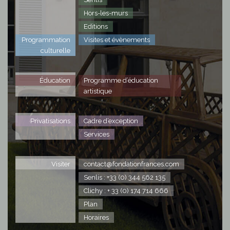
Hors-les-murs
Editions
Programmation
Visites et évènements
culturelle
Éducation
Programme d’éducation
artistique
Privatisations
Cadre d’exception
Services
Visiter
contact@fondationfrances.com
Senlis : +33 (0) 344 562 135
Clichy : + 33 (0) 174 714 666
Plan
Horaires