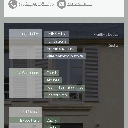
+33 (0) 344 562 135
Écrivez-nous
Fondation
Philosophie
Mentions légales
Fondateurs
Crédits
Administrateurs
Ville d’art et d’histoire
La Collection
Esprit
Artistes
Acquisitions récentes
Les oeuvres
La diffusion
Expositions
Clichy
Senlis