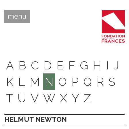
menu
A
B
C
D
E
F
G
H
I
J
K
L
M
N
O
P
Q
R
S
T
U
V
W
X
Y
Z
HELMUT NEWTON