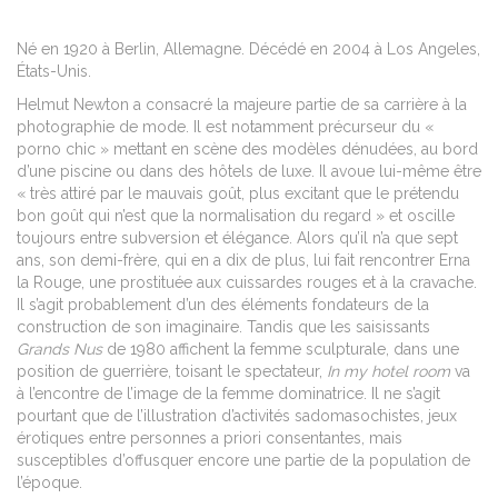
Né en 1920 à Berlin, Allemagne. Décédé en 2004 à Los Angeles,
États-Unis.
Helmut Newton a consacré la majeure partie de sa carrière à la
photographie de mode. Il est notamment précurseur du «
porno chic » mettant en scène des modèles dénudées, au bord
d’une piscine ou dans des hôtels de luxe. Il avoue lui-même être
« très attiré par le mauvais goût, plus excitant que le prétendu
bon goût qui n’est que la normalisation du regard » et oscille
toujours entre subversion et élégance. Alors qu’il n’a que sept
ans, son demi-frère, qui en a dix de plus, lui fait rencontrer Erna
la Rouge, une prostituée aux cuissardes rouges et à la cravache.
Il s’agit probablement d’un des éléments fondateurs de la
construction de son imaginaire. Tandis que les saisissants
Grands Nus
de 1980 affichent la femme sculpturale, dans une
position de guerrière, toisant le spectateur,
In my hotel room
va
à l’encontre de l’image de la femme dominatrice. Il ne s’agit
pourtant que de l’illustration d’activités sadomasochistes, jeux
érotiques entre personnes a priori consentantes, mais
susceptibles d’offusquer encore une partie de la population de
l’époque.