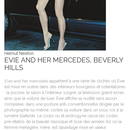
Helmut Newton
EVIE AND HER MERCEDES, BEVERLY
HILLS
Evie and her mercedes
appartient à une série de clichés où Evie
est mise en scène dans des intérieurs bourgeois et ostentatoires
: la piscine, le salon à l’intérieur soigné, la télévision grand écran,
ainsi que la voiture de luxe. Evie affiche sa nudité sans aucun
complexe, dans une posture anti-conventionnelle dirigée par le
photographe lui-même, contre sa voiture dans un sous-sol à la
lumière blafarde. Le corps nu et androgyne casse les codes
pré-établis de la beauté classique et lisse des années 60 où la
femme ménagère, mère, est davantage mise en valeur.