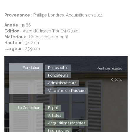
Provenance
: Phillips Londres. Acquisition en 2011.
Année
: 1966
Édition
: Avec dédicace 'For Evi Quaid'
Matériaux
: Colour coupler print
Hauteur
: 34,2 cm
Largeur
: 25,9 cm
Fondation
Philosophie
Mentions légales
Fondateurs
Crédits
Administrateurs
Ville d’art et d’histoire
La Collection
Esprit
Artistes
Acquisitions récentes
Les oeuvres