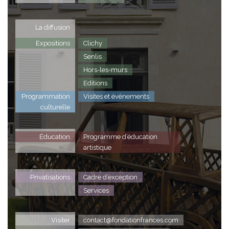
La diffusion
Expositions
Clichy
Senlis
Hors-les-murs
Editions
Programmation
Visites et évènements
culturelle
Éducation
Programme d’éducation
artistique
Privatisations
Cadre d’exception
Services
Visiter
contact@fondationfrances.com