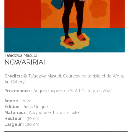
Tafadzwa Masudi
NGWARIRIAI
Crédits :
© Tafadzwa Masudi. Courtesy de l’artiste et de World
Art Gallery.
Provenance :
Acquise auprès de St Art Gallery, en 2022.
Année
: 2022
Édition
: Pièce Unique
Matériaux
: Acrylique et huile sur toile
Hauteur
: 130 cm
Largeur
: 120 cm