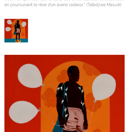
en poursuivant le rêve d’un avenir radieux.” (Tafadzwa Masudi)