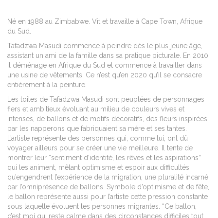
Né en 1988 au Zimbabwe. Vit et travaille à Cape Town, Afrique
du Sud.
Tafadzwa Masudi commence à peindre dès le plus jeune âge,
assistant un ami de la famille dans sa pratique picturale. En 2010,
il déménage en Afrique du Sud et commence à travailler dans
une usine de vêtements. Ce n’est qu’en 2020 qu’il se consacre
entièrement à la peinture.
Les toiles de Tafadzwa Masudi sont peuplées de personnages
fiers et ambitieux évoluant au milieu de couleurs vives et
intenses, de ballons et de motifs décoratifs, des fleurs inspirées
par les napperons que fabriquaient sa mère et ses tantes.
L’artiste représente des personnes qui, comme lui, ont dû
voyager ailleurs pour se créer une vie meilleure. Il tente de
montrer leur “sentiment d’identité, les rêves et les aspirations”
qui les animent, mêlant optimisme et espoir aux difficultés
qu’engendrent l’expérience de la migration, une pluralité incarné
par l’omniprésence de ballons. Symbole d’optimisme et de fête,
le ballon représente aussi pour l’artiste cette pression constante
sous laquelle évoluent les personnes migrantes. “Ce ballon,
c’est moi qui reste calme dans des circonstances difficiles tout