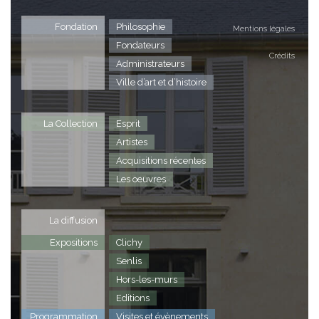
Fondation
Philosophie
Mentions légales
Fondateurs
Crédits
Administrateurs
Ville d’art et d’histoire
La Collection
Esprit
Artistes
Acquisitions récentes
Les oeuvres
La diffusion
Expositions
Clichy
Senlis
Hors-les-murs
Editions
Programmation
Visites et évènements