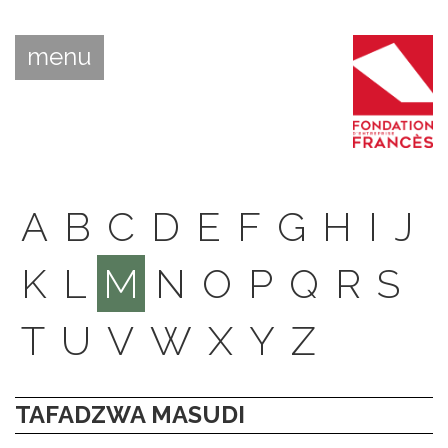
menu
A
B
C
D
E
F
G
H
I
J
K
L
M
N
O
P
Q
R
S
T
U
V
W
X
Y
Z
TAFADZWA MASUDI