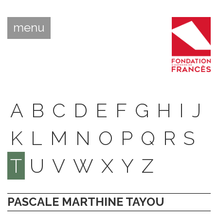
menu
A
B
C
D
E
F
G
H
I
J
K
L
M
N
O
P
Q
R
S
T
U
V
W
X
Y
Z
PASCALE MARTHINE TAYOU