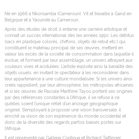
Né en 1966 à Nkonsamba (Cameroun). Vit et travaille à Gand en
Belgique et à Yaoundé au Cameroun.
Après des études de droit, il entame une carrière artistique et
connaît un succès international dès les années 1990. Les détritus
(sacs en plastique colorés, chiffons, objets de rebut etc.) qui
constituent le matériau principal de ses œuvres, mettent en
valeur les excès de la société de consommation dans laquelle il
évolue, et forment par leur assemblage, un univers attrayant aux
couleurs vives et acidulées. L’artiste exploite ainsi la banalité des
objets usuels, en invitant le spectateur à les reconsidérer dans
leur appartenance à une culture mondialisée. Si les univers ainsi
créés rappellent, par leur atmosphère, les métropoles africaines
et si les œuvres de Pascale Marthine Tayou portent ses origines
par des références constantes à l’Afrique, il se refuse à ce
qu’elles soient l’unique reflet d’un ancrage géographique
originel. S’employant à proposer une vision transversale, il
enrichit sa vision de son expérience du monde occidental et
donc de la diversité des regards parfois biaisés portés sur
l’Afrique.
Il est représenté par Galleria Continua et Richard Taittinger