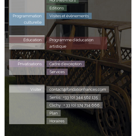
Hors-les-murs
Editions
Programmation
Visites et évènements
culturelle
Éducation
Programme d’éducation
artistique
Privatisations
Cadre d’exception
Services
Visiter
contact@fondationfrances.com
Senlis : +33 (0) 344 562 135
Clichy : + 33 (0) 174 714 666
Plan
Horaires