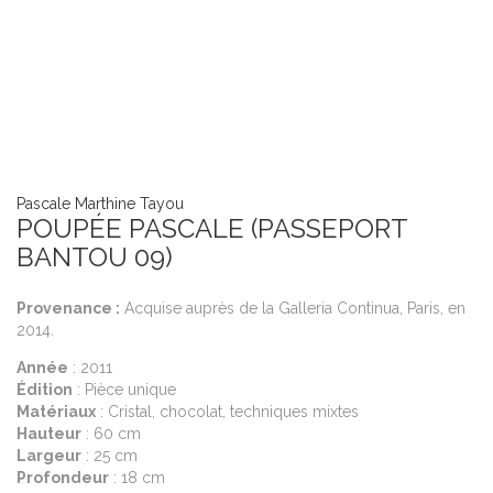
Pascale Marthine Tayou
Pa
POUPÉE PASCALE (PASSEPORT
P
BANTOU 09)
P
Provenance :
Acquise auprès de la Galleria Continua, Paris, en
20
2014.
A
Année
: 2011
Éd
Édition
: Pièce unique
M
Matériaux
: Cristal, chocolat, techniques mixtes
H
Hauteur
: 60 cm
L
Largeur
: 25 cm
P
Profondeur
: 18 cm