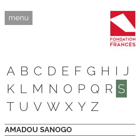
menu
A
B
C
D
E
F
G
H
I
J
K
L
M
N
O
P
Q
R
S
T
U
V
W
X
Y
Z
AMADOU SANOGO