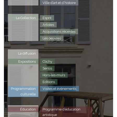
Ville d’art et d’histoire
La Collection
Esprit
Artistes
Acquisitions récentes
Les oeuvres
La diffusion
Expositions
Clichy
Senlis
Hors-les-murs
Editions
Programmation
Visites et évènements
culturelle
Éducation
Programme d’éducation
artistique