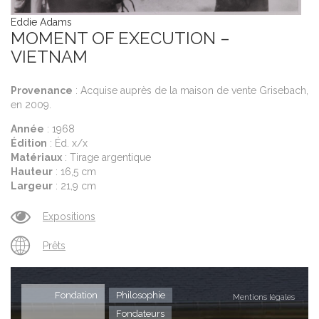
20
Eddie Adams
A
MOMENT OF EXECUTION –
Éd
VIETNAM
M
H
L
Provenance
: Acquise auprès de la maison de vente Grisebach,
en 2009.
Année
: 1968
Édition
: Éd. x/x
Matériaux
: Tirage argentique
Hauteur
: 16,5 cm
Largeur
: 21,9 cm
Expositions
Prêts
Fondation
Philosophie
Mentions légales
Fondateurs