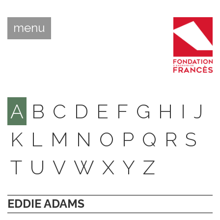
menu
A
B
C
D
E
F
G
H
I
J
K
L
M
N
O
P
Q
R
S
T
U
V
W
X
Y
Z
EDDIE ADAMS