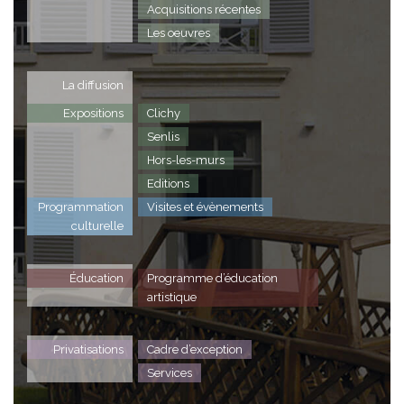
Acquisitions récentes
Les oeuvres
La diffusion
Expositions
Clichy
Senlis
Hors-les-murs
Editions
Programmation
Visites et évènements
culturelle
Éducation
Programme d’éducation
artistique
Privatisations
Cadre d’exception
Services