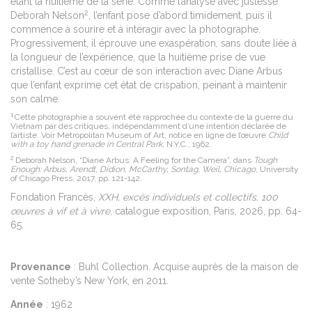
étant la huitième de la série. Comme l’analyse avec justesse
Éd
2
Deborah Nelson
, l’enfant pose d’abord timidement, puis il
M
commence à sourire et à interagir avec la photographe.
H
Progressivement, il éprouve une exaspération, sans doute liée à
L
la longueur de l’expérience, que la huitième prise de vue
cristallise. C’est au cœur de son interaction avec Diane Arbus
que l’enfant exprime cet état de crispation, peinant à maintenir
son calme.
1
Cette photographie a souvent été rapprochée du contexte de la guerre du
Vietnam par des critiques, indépendamment d’une intention déclarée de
l’artiste. Voir Metropolitan Museum of Art, notice en ligne de l’œuvre
Child
with a toy hand grenade in Central Park
, N.Y.C., 1962.
2
Deborah Nelson, “Diane Arbus: A Feeling for the Camera”, dans
Tough
Enough: Arbus, Arendt, Didion, McCarthy, Sontag, Weil, Chicago
, University
of Chicago Press, 2017, pp. 121-142.
Fondation Francès,
XXH, excès individuels et collectifs, 100
œuvres à vif et à vivre
, catalogue exposition, Paris, 2026, pp. 64-
65.
Provenance
: Buhl Collection. Acquise auprès de la maison de
vente Sotheby’s New York, en 2011.
Année
: 1962