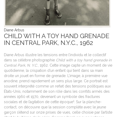
Diane Arbus
Di
Di
CHILD WITH A TOY HAND GRENADE
Di
A
A
IN CENTRAL PARK, N.Y.C., 1962
P
S
P
Diane Arbus illustre les tensions entre l’individu et le collectif
Be
Ch
P
dans sa célèbre photographie
Child with a toy hand grenade in
es
& 
Central Park, N. Y.C.
, 1962. Cette image capte un moment de vie
A
ém
quotidienne, la crispation d’un enfant qui tient dans sa main
Éd
A
l’
droite un jouet en forme de grenade. L’image, à première vue
M
Éd
Ca
anodine, prend rapidement un sens plus large. Ce portrait est
H
M
souvent interprété comme un reflet des tensions politiques aux
L
H
États-Unis, notamment de son rôle dans les conflits armés des
L
P
années 1960 et 1970, devenant un symbole des fractures
Ne
1
sociales et de l’agitation de cette époque
. Sur la planche-
Ti
contact, on découvre que la session complète avec le jeune
garçon s’étend sur onze prises de vues, celle choisie par l’artiste
A