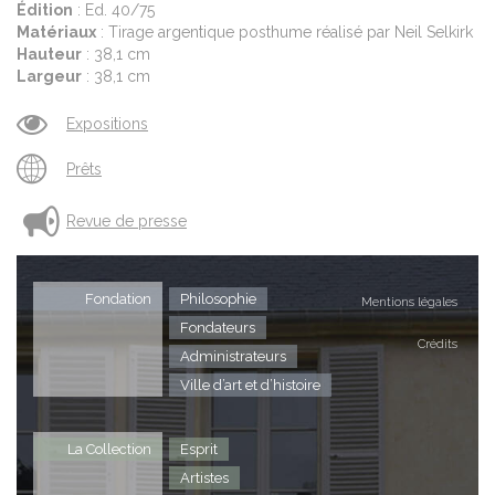
Édition
: Ed. 40/75
Matériaux
: Tirage argentique posthume réalisé par Neil Selkirk
Hauteur
: 38,1 cm
Largeur
: 38,1 cm
Expositions
Prêts
Revue de presse
Fondation
Philosophie
Mentions légales
Fondateurs
Crédits
Administrateurs
Ville d’art et d’histoire
La Collection
Esprit
Artistes