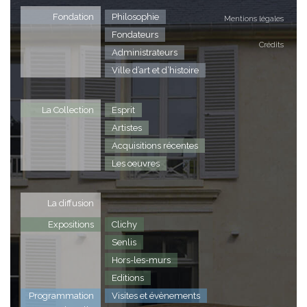
le
sp
Fondation
Philosophie
Mentions légales
de
Fondateurs
Crédits
P
Administrateurs
Pa
Ville d’art et d’histoire
A
Éd
La Collection
Esprit
M
H
Artistes
L
Acquisitions récentes
Les oeuvres
La diffusion
Expositions
Clichy
Senlis
Hors-les-murs
Editions
Programmation
Visites et évènements