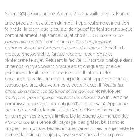
Né en 1974 à Constantine, Algérie. Vit et travaille à Paris, France.
Entre précision et dilution du motif, hyperréalisme et invention
formelle, la technique picturale de Youcef Korichi se renouvelle
continuellement, s’ajustant au sujet choisi. Il
“ne commence
jamais bille en tête”
confie l’artiste.
“C’est en peignant
qu’apparaissent la facture et le sens du tableau.”
À partir du
modèle photographié, l’artiste recadre, recompose et
réinterprète le sujet. Refusant la facilité, il inscrit sa pratique dans
un temps long apposant chaque aplat, chaque touche de
peinture et détail consciencieusement. Il introduit des
décalages, des dissonances qui perturbent l’appréhension de
l’espace pictural, des volumes et des surfaces. Il
“fouille les
effets de surface, les textures et les dermes”
et révèle les
“multiples ‘peaux’ que présentent les choses”
(Colin Lemoine,
commissaire d’exposition, critique d’art et écrivain). Approche
tactile de la réalité, la peinture de Youcef Korichi ne cesse
d’interroger ses propres limites. De la touche tourmentée des
Monomanes
au silence du paysage, des grilles, buissons et
nuages, les motifs et les techniques varient, mais le sujet reste le
même : la peinture toujours,
“vrai sujet”
que l’artiste explore