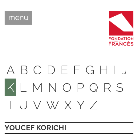
menu
A
B
C
D
E
F
G
H
I
J
K
L
M
N
O
P
Q
R
S
T
U
V
W
X
Y
Z
YOUCEF KORICHI