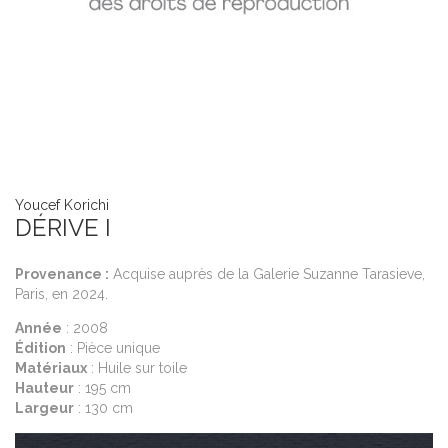
Youcef Korichi
Yo
Yo
Yo
DÉRIVE I
A
L
J
Provenance :
Acquise auprès de la Galerie Suzanne Tarasieve,
P
P
Au
Paris, en 2024.
Pa
Pa
pa
Année
: 2008
to
A
A
Édition
: Pièce unique
da
Éd
Éd
Matériaux
: Huile sur toile
ré
M
M
Hauteur
: 195 cm
mo
H
H
Largeur
: 130 cm
mo
L
L
su