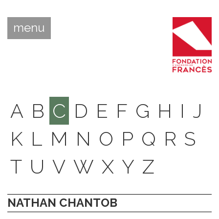
menu
A
B
C
D
E
F
G
H
I
J
K
L
M
N
O
P
Q
R
S
T
U
V
W
X
Y
Z
NATHAN CHANTOB