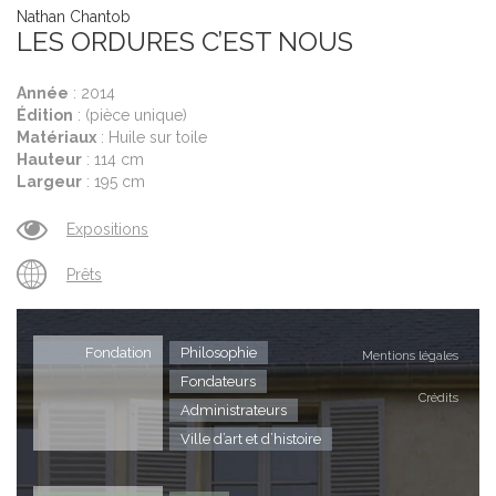
Nathan Chantob
LES ORDURES C’EST NOUS
Année
: 2014
Édition
: (pièce unique)
Matériaux
: Huile sur toile
Hauteur
: 114 cm
Largeur
: 195 cm
Expositions
Prêts
Fondation
Philosophie
Mentions légales
Fondateurs
Crédits
Administrateurs
Ville d’art et d’histoire