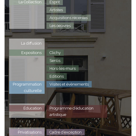
La Collection
Esprit
Artistes
Acquisitions récentes
Les oeuvres
La diffusion
Expositions
Clichy
Senlis
Hors-les-murs
Editions
Programmation
Visites et évènements
culturelle
Éducation
Programme d’éducation
artistique
Privatisations
Cadre d’exception