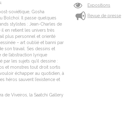
u.
Expositions
 post-soviétique, Gosha
Revue de presse
u Bolchoï. Il passe quelques
ands stylistes : Jean-Charles de
l en retient les univers très
ail plus personnel et orienté
 dessinée – art oublié et banni par
e son travail. Ses dessins et
 de l’abstraction lyrique
ar les sujets qu’il dessine :
s et monstres tout droit sortis
vouloir échapper au quotidien, à
es héros sauvent l’existence et
 de Viveiros, la Saatchi Gallery