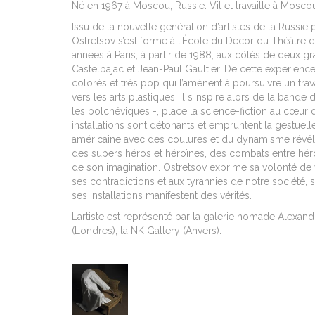
Né en 1967 à Moscou, Russie. Vit et travaille à Mosco
Issu de la nouvelle génération d’artistes de la Russie
Ostretsov s’est formé à l’
É
cole du Décor du Théâtre d
années à Paris, à partir de 1988, aux côtés de deux gr
Castelbajac et Jean-Paul Gaultier. De cette expérience i
colorés et très pop qui l’amènent à poursuivre un trav
vers les arts plastiques. Il s’inspire alors de la bande
les bolchéviques -, place la science-fiction au cœur d
installations sont détonants et empruntent la gestuelle
américaine avec des coulures et du dynamisme révélé p
des supers héros et héroïnes, des combats entre héro
de son imagination. Ostretsov exprime sa volonté de 
ses contradictions et aux tyrannies de notre société, s
ses installations manifestent des vérités.
L’artiste est représenté par
la galerie nomade Alexandra
(Londres), la
NK Gallery (Anvers).