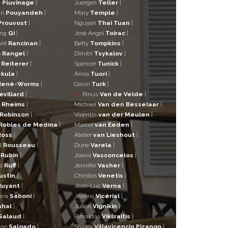
e
Pluvinage
|
Juergen
Teller
|
in
Pouyandeh
|
Mary
Temple
|
Prouvost
|
Nguyen
Thai Tuan
|
ng
Qi
|
José Angel
Toirac
|
ard
Rancinan
|
Betty
Tompkins
|
o
Rangel
|
Dimitri
Tsykalov
|
r
Reiterer
|
Spencer
Tunick
|
kula
|
Anna
Tuori
|
René-Worms
|
Gavin
Turk
|
evillard
|
V
Rinus
Van de Velde
|
a
Rheims
|
Michael
Van den Besselaar
|
Robinson
|
Valentin
van der Meulen
|
Robles de Medina
|
Marcel
van Eeden
|
Ross
|
Atelier
van Lieshout
|
l
Rousseau
|
Dune
Varela
|
n
Rubin
|
Joana
Vasconcelos
|
as
Ruff
|
Jennifer
Vasher
|
ustin
|
Christos
Venetis
|
Ruyant
|
Jean-Luc
Verna
|
una
Saboni
|
Jeanne
Vicérial
|
ahal
|
Julien
Vignikin
|
Salaud
|
Rimaldas
Vikšraitis
|
iao
Salgado
|
Shirley
Villavicencio Pizango
|