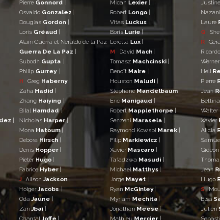
Pierre
Gonnord
|
Micah
Lexier
|
Justin
Osvaldo
Gonzalez
|
Robert
Longo
|
Nazan
Douglas
Gordon
|
Vitas
Luckus
|
Laure
Loris
Gréaud
|
Boris
Lurie
|
Q
She
Alain Guerra et Neraldo de la Paz
Loretta
Lux
|
R
Gér
Guerra De La Paz
|
M
David
Mach
|
Ricard
Subodh
Gupta
|
Tomasz
Machcinski
|
Werne
Philip
Gurrey
|
Benoît
Maire
|
Heli
Re
H
Greg
Haberny
|
Houston
Maludi
|
Pierre
Zaha
Hadid
|
Stéphane
Mandelbaum
|
Jean
R
Zhang
Haiying
|
Eric
Manigaud
|
Bettin
Bilal
Hamdad
|
Robert
Mapplethorpe
|
Walter
ndez
|
Nicholas
Harper
|
Senzeni
Marasela
|
Xavier
Mona
Hatoum
|
Raymond Kowspi
Marek
|
Alicia
Debora
Hirsch
|
Filip
Markiewicz
|
Samue
Denis
Hopper
|
Xavier
Mascaro
|
Gideo
Pieter
Hugo
|
Tafadzwa
Masudi
|
Thom
Fabrice
Hyber
|
Michael
Matthys
|
Jean
R
J
Alison
Jackson
|
Jorge
Mayet
|
Hugo
Holger
Jacobs
|
Ryan
McGinley
|
S
Mo
Oda
Jaune
|
Myriam
Mechita
|
Elsa
S
Zan
Jbai
|
Jonathan
Meese
|
Julien
Chantal
Joffe
|
Mathieu
Mercier
|
Sebast