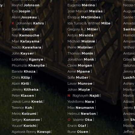
ly
|
Rashid
Johnson
|
Eugenio
Mérino
|
Nicola
Eva
Jospin
|
José Manuel
Mesías
|
Augus
Alain
Josseau
|
Enrique
Metinides
|
Sanne
K
Johannes
Kahrs
|
Ida Tursic & Wilfried
Mille
|
Amad
Sarah
Kaliski
|
Gregory A.J.
Miller
|
Santis
Naji
Kamouche
|
Antoni
Miralda
|
Hamd
Mari
Katayama
|
Michaël
Molinié
|
Ampar
Naoto
Kawahara
|
Pierre
Molinier
|
Wilhe
John
Kayser
|
Thomas
Monin
|
Antoni
Lebohang
Kganye
|
Jonathan
Monk
|
Gilles
S
Phumzile
Khanyile
|
Claire
Morgan
|
Stéph
Banele
Khoza
|
Aimé
Mpane
|
Jenny 
Chris
Killip
|
Sofie
Muller
|
Luchf
Alain
Kirili
|
Lavar
Munroe
|
Ashley
Jimmy
Kitheka
|
Johan
Muyle
|
Marku
Peter
Klasen
|
N
Roghayeh
Najdi
|
Martin
Jakob Lena
Knebl
|
Yoshitomo
Nara
|
Allison
Terence
Koh
|
Max
Neumann
|
Jenny
Meiro
Koizumi
|
Helmut
Newton
|
Andre
Sergey
Kononov
|
O
Valérie
Oka
|
Jim
S
Youcef
Korichi
|
Erwin
Olaf
|
Malick
Agatoak Ronny
Kowspi
|
Rune
Olsen
|
Jeffrey