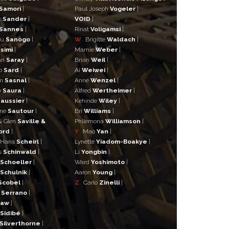
Samorì
|
Paul Joseph
Vogeler
|
t
Sander
|
VOID
|
Sannes
|
Rinat
Voligamsi
|
ou
Sanogo
|
W
Brigitte
Waldach
|
simi
|
Marnie
Weber
|
an
Saray
|
Brian
Weil
|
o
Sard
|
Ai
Weiwei
|
lm
Sasnal
|
Anne
Wenzel
|
o
Saura
|
Alfred
Wertheimer
|
aussier
|
Kehinde
Wiley
|
ane
Sautour
|
Bri
Williams
|
& Glen
Saville &
Philemona
Williamson
|
ord
|
Y
Mao
Yan
|
 Hans
Scheirl
|
Lynette
Yiadom-Boakye
|
s
Schinwald
|
Li
Yongbin
|
Schoeller
|
Ward
Yoshimoto
|
Schulnik
|
Aaron
Young
|
Scobel
|
Z
Carlo
Zinelli
|
s
Serrano
|
haw
|
Sidibé
|
Silverthorne
|