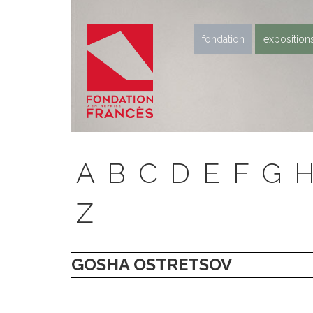
fondation
exposition
A
B
C
D
E
F
G
Z
GOSHA OSTRETSOV