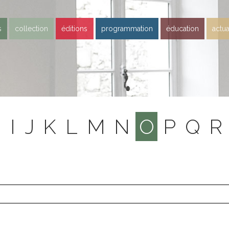
s
collection
éditions
programmation
éducation
actua
H
I
J
K
L
M
N
O
P
Q
R