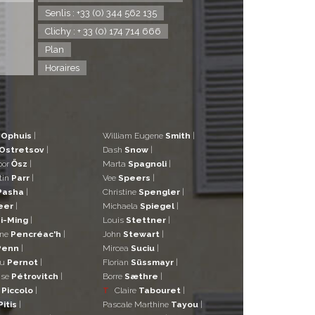
Senlis : +33 (0) 344 562 135
Clichy : + 33 (0) 174 714 666
Plan
Horaires
d
Ophuis
|
William Eugene
Smith
|
Ostretsov
|
Dash
Snow
|
bor
Ősz
|
Marta
Spagnoli
|
tin
Parr
|
Vee
Speers
|
Pasha
|
Christine
Spengler
|
eer
|
Michaela
Spiegel
|
i-Ming
|
Louis
Stettner
|
ane
Pencréac'h
|
John
Stewart
|
Penn
|
Mircea
Suciu
|
eu
Pernot
|
Florian
Süssmayr
|
ise
Pétrovitch
|
Borre
Sæthre
|
o
Piccolo
|
T
Claire
Tabouret
|
Pitis
|
Pascale Marthine
Tayou
|