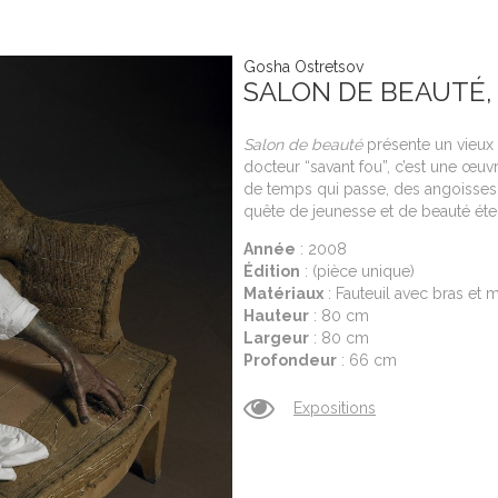
Gosha Ostretsov
SALON DE BEAUTÉ,
Salon de beauté
présente un vieux 
docteur “savant fou”, c’est une œuv
de temps qui passe, des angoisses d
quête de jeunesse et de beauté éte
Année
: 2008
Édition
: (pièce unique)
Matériaux
: Fauteuil avec bras et 
Hauteur
: 80 cm
Largeur
: 80 cm
Profondeur
: 66 cm
Expositions