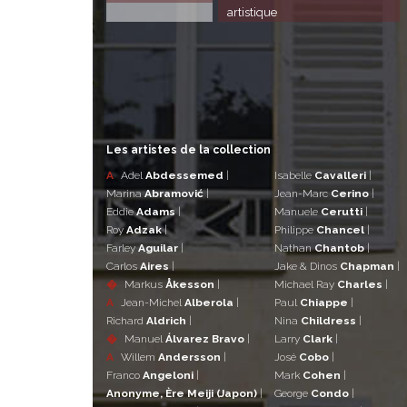
artistique
Les artistes de la collection
A
Adel
Abdessemed
|
Isabelle
Cavalleri
|
Marina
Abramović
|
Jean-Marc
Cerino
|
Eddie
Adams
|
Manuele
Cerutti
|
Roy
Adzak
|
Philippe
Chancel
|
Farley
Aguilar
|
Nathan
Chantob
|
Carlos
Aires
|
Jake & Dinos
Chapman
|
�
Markus
Åkesson
|
Michael Ray
Charles
|
A
Jean-Michel
Alberola
|
Paul
Chiappe
|
Richard
Aldrich
|
Nina
Childress
|
�
Manuel
Álvarez Bravo
|
Larry
Clark
|
A
Willem
Andersson
|
José
Cobo
|
Franco
Angeloni
|
Mark
Cohen
|
Anonyme, Ère Meiji (Japon)
|
George
Condo
|