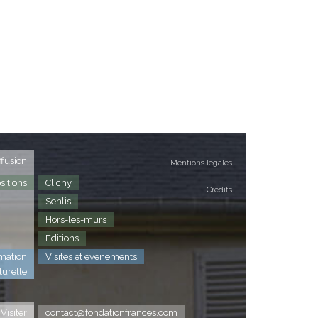
ffusion
Mentions légales
sitions
Clichy
Crédits
Senlis
Hors-les-murs
Editions
mation
Visites et évènements
turelle
Visiter
contact@fondationfrances.com