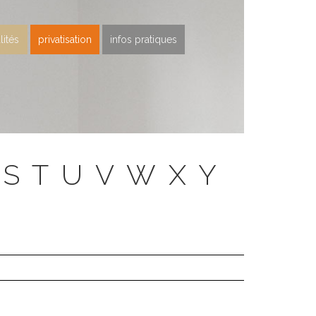
lités
privatisation
infos pratiques
S
T
U
V
W
X
Y