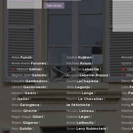
Services
Peter
Funch
|
Sophie
Kuijken
|
Ronal
Anne-Karin
Furunes
|
Michael
Kvium
|
Gosha
G
Marcel
Gähler
|
L
Rachel
Labastie
|
�
Gá
Regina José
Galindo
|
Arnaud
Labelle-Rojoux
|
P
Mar
Claudia
Gambadoro
|
David
LaChapelle
|
Deniz
Gérard
Gasiorowski
|
Wole
Lagunju
|
Leta
P
Kendell
Geers
|
Dorothea
Lange
|
Yan
Pe
Jiri
Geller
|
Martin
Le Chevallier
|
Stéph
Irina
Georgieva
|
le fétichiste
|
Irving
Adrian
Ghenie
|
Nicolas
Lebeau
|
Mathi
Roger-Edgar
Gillet
|
Gabriel
Léger
|
Franço
Robert
Gligorov
|
Annie
Leibovitz
|
Donat
Nan
Goldin
|
Sivan
Levy Rubinstein
|
Flavia