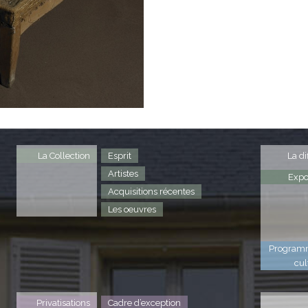
La Collection
Esprit
La di
Artistes
Expo
Acquisitions récentes
Les oeuvres
Program
cul
Privatisations
Cadre d’exception