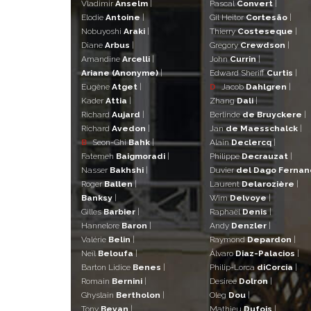
Vladimir
Anselm
|
Pascal
Convert
|
Elodie
Antoine
|
Gil Heitor
Cortesão
|
Nobuyoshi
Araki
|
Thierry
Costeseque
|
Diane
Arbus
|
Gregory
Crewdson
|
Amandine
Arcelli
|
John
Currin
|
Ariane (Anonyme)
|
Edward Sheriff
Curtis
|
Eugène
Atget
|
D
Jacob
Dahlgren
|
Kader
Attia
|
Zhang
Dali
|
Richard
Aujard
|
Berlinde
de Bruyckere
|
Richard
Avedon
|
Jan
de Maesschalck
|
B
Seon-Ghi
Bahk
|
Alain
Declercq
|
Fatemeh
Baigmoradi
|
Philippe
Decrauzat
|
Nasser
Bakhshi
|
Duvier
del Dago Ferna
Roger
Ballen
|
Laurent
Delarozière
|
Banksy
|
Wim
Delvoye
|
Gilles
Barbier
|
Raphaël
Denis
|
Hannelore
Baron
|
Andy
Denzler
|
Valérie
Belin
|
Raymond
Depardon
|
Neïl
Beloufa
|
Álvaro
Diaz-Palacios
|
Barton Lidice
Benes
|
Philip-Lorca
diCorcia
|
Romain
Bernini
|
Desiree
Dolron
|
Ghyslain
Bertholon
|
Oleg
Dou
|
Tony
Bevan
|
Mathieu
Dufois
|