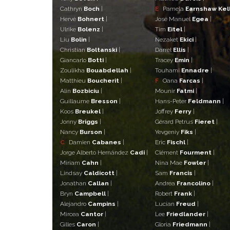
Cathryn
Boch
|
E
Pamela
Earnshaw Kel
Hervé
Bohnert
|
José Manuel
Egea
|
Ulrike
Bolenz
|
Tim
Eitel
|
Liu
Bolin
|
Nezaket
Ekici
|
Christian
Boltanski
|
Darrel
Ellis
|
Giancarlo
Botti
|
Tracey
Emin
|
Zoulikha
Bouabdellah
|
Touhami
Ennadre
|
Matthieu
Boucherit
|
F
Oana
Farcas
|
Alin
Bozbiciu
|
Mounir
Fatmi
|
Guillaume
Bresson
|
Hans-Peter
Feldmann
|
Koos
Breukel
|
Joffrey
Ferry
|
Jonny
Briggs
|
Gérard Petrus
Fieret
|
Nancy
Burson
|
Yevgeniy
Fiks
|
C
Damien
Cabanes
|
Eric
Fischl
|
Jorge Alberto Hernández
Cadi
|
Clément
Fourment
|
Miriam
Cahn
|
Nina Mae
Fowler
|
Lindsay
Caldicott
|
Sam
Francis
|
Jonathan
Callan
|
Andrea
Francolino
|
Bryn
Campbell
|
Robert
Frank
|
Alejandro
Campins
|
Lucian
Freud
|
Mircea
Cantor
|
Lee
Friedlander
|
Gilles
Caron
|
Gloria
Friedmann
|