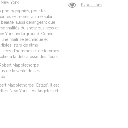
à New York.
Expositions
s photographies, pour les
par les extrêmes, animé autant
a beauté, aussi dérangeant que
sonnalités du show business et
ew York underground. Connu
c une maîtrise technique et
tistes, stars de films
stylisées d’hommes et de femmes
culier à la délicatesse des fleurs.
« Robert Mapplethorpe
nus de la vente de ses
ida.
ert Mapplethorpe “Estate”.
Il est
lles, New York, Los Angeles) et