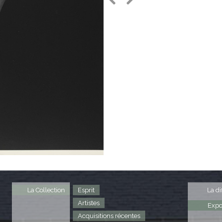
Previous
Next
La Collection
Esprit
La di
Artistes
Expo
Acquisitions récentes