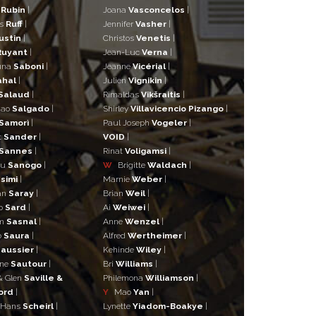
n
Rubin
|
Joana
Vasconcelos
|
as
Ruff
|
Jennifer
Vasher
|
ustin
|
Christos
Venetis
|
Ruyant
|
Jean-Luc
Verna
|
una
Saboni
|
Jeanne
Vicérial
|
ahal
|
Julien
Vignikin
|
Salaud
|
Rimaldas
Vikšraitis
|
iao
Salgado
|
Shirley
Villavicencio Pizango
|
Samorì
|
Paul Joseph
Vogeler
|
t
Sander
|
VOID
|
Sannes
|
Rinat
Voligamsi
|
ou
Sanogo
|
W
Brigitte
Waldach
|
simi
|
Marnie
Weber
|
an
Saray
|
Brian
Weil
|
o
Sard
|
Ai
Weiwei
|
lm
Sasnal
|
Anne
Wenzel
|
o
Saura
|
Alfred
Wertheimer
|
aussier
|
Kehinde
Wiley
|
ane
Sautour
|
Bri
Williams
|
& Glen
Saville &
Philemona
Williamson
|
ord
|
Y
Mao
Yan
|
 Hans
Scheirl
|
Lynette
Yiadom-Boakye
|