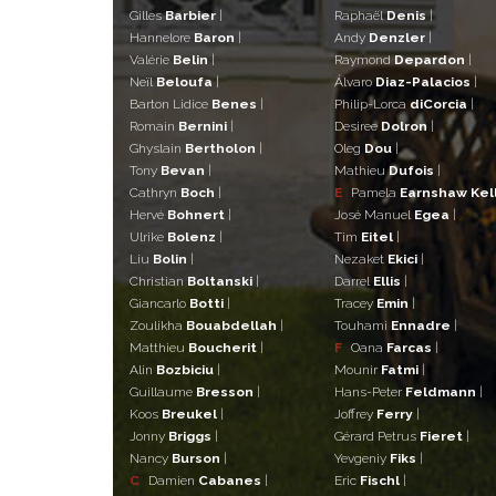
Gilles
Barbier
|
Raphaël
Denis
|
Hannelore
Baron
|
Andy
Denzler
|
Valérie
Belin
|
Raymond
Depardon
|
Neïl
Beloufa
|
Álvaro
Diaz-Palacios
|
Barton Lidice
Benes
|
Philip-Lorca
diCorcia
|
Romain
Bernini
|
Desiree
Dolron
|
Ghyslain
Bertholon
|
Oleg
Dou
|
Tony
Bevan
|
Mathieu
Dufois
|
Cathryn
Boch
|
E
Pamela
Earnshaw Kel
Hervé
Bohnert
|
José Manuel
Egea
|
Ulrike
Bolenz
|
Tim
Eitel
|
Liu
Bolin
|
Nezaket
Ekici
|
Christian
Boltanski
|
Darrel
Ellis
|
Giancarlo
Botti
|
Tracey
Emin
|
Zoulikha
Bouabdellah
|
Touhami
Ennadre
|
Matthieu
Boucherit
|
F
Oana
Farcas
|
Alin
Bozbiciu
|
Mounir
Fatmi
|
Guillaume
Bresson
|
Hans-Peter
Feldmann
|
Koos
Breukel
|
Joffrey
Ferry
|
Jonny
Briggs
|
Gérard Petrus
Fieret
|
Nancy
Burson
|
Yevgeniy
Fiks
|
C
Damien
Cabanes
|
Eric
Fischl
|