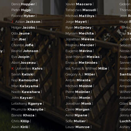
Denis
Hopper
|
Xavier
Mascaro
|
Gideo
Pieter
Hugo
|
Tafadzwa
Masudi
|
Thom
Fabrice
Hyber
|
Michael
Matthys
|
Jean
R
J
Alison
Jackson
|
Jorge
Mayet
|
Hugo
Holger
Jacobs
|
Ryan
McGinley
|
S
Mo
Oda
Jaune
|
Myriam
Mechita
|
Elsa
S
Zan
Jbai
|
Jonathan
Meese
|
Julien
Chantal
Joffe
|
Mathieu
Mercier
|
Sebast
ly
|
Rashid
Johnson
|
Eugenio
Mérino
|
Nicola
Eva
Jospin
|
José Manuel
Mesías
|
Augus
Alain
Josseau
|
Enrique
Metinides
|
Sanne
K
Johannes
Kahrs
|
Ida Tursic & Wilfried
Mille
|
Amad
Sarah
Kaliski
|
Gregory A.J.
Miller
|
Santis
Naji
Kamouche
|
Antoni
Miralda
|
Hamd
Mari
Katayama
|
Michaël
Molinié
|
Ampar
Naoto
Kawahara
|
Pierre
Molinier
|
Wilhe
John
Kayser
|
Thomas
Monin
|
Antoni
Lebohang
Kganye
|
Jonathan
Monk
|
Gilles
S
Phumzile
Khanyile
|
Claire
Morgan
|
Stéph
Banele
Khoza
|
Aimé
Mpane
|
Jenny 
Chris
Killip
|
Sofie
Muller
|
Luchf
Alain
Kirili
|
Lavar
Munroe
|
Ashley