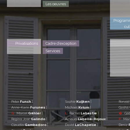
Les oeuvres
Program
cul
Privatisations
Cadre d’exception
Services
Peter
Funch
|
Sophie
Kuijken
|
Ronal
Anne-Karin
Furunes
|
Michael
Kvium
|
Gosha
G
Marcel
Gähler
|
L
Rachel
Labastie
|
�
Gá
Regina José
Galindo
|
Arnaud
Labelle-Rojoux
|
P
Mar
Claudia
Gambadoro
|
David
LaChapelle
|
Deniz