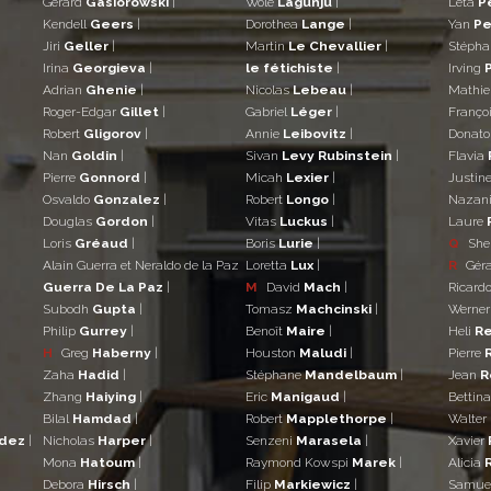
Gérard
Gasiorowski
|
Wole
Lagunju
|
Leta
P
Kendell
Geers
|
Dorothea
Lange
|
Yan
Pe
Jiri
Geller
|
Martin
Le Chevallier
|
Stéph
Irina
Georgieva
|
le fétichiste
|
Irving
Adrian
Ghenie
|
Nicolas
Lebeau
|
Mathi
Roger-Edgar
Gillet
|
Gabriel
Léger
|
Franço
Robert
Gligorov
|
Annie
Leibovitz
|
Donat
Nan
Goldin
|
Sivan
Levy Rubinstein
|
Flavia
Pierre
Gonnord
|
Micah
Lexier
|
Justin
Osvaldo
Gonzalez
|
Robert
Longo
|
Nazan
Douglas
Gordon
|
Vitas
Luckus
|
Laure
Loris
Gréaud
|
Boris
Lurie
|
Q
She
Alain Guerra et Neraldo de la Paz
Loretta
Lux
|
R
Gér
Guerra De La Paz
|
M
David
Mach
|
Ricard
Subodh
Gupta
|
Tomasz
Machcinski
|
Werne
Philip
Gurrey
|
Benoît
Maire
|
Heli
Re
H
Greg
Haberny
|
Houston
Maludi
|
Pierre
Zaha
Hadid
|
Stéphane
Mandelbaum
|
Jean
R
Zhang
Haiying
|
Eric
Manigaud
|
Bettin
Bilal
Hamdad
|
Robert
Mapplethorpe
|
Walter
ndez
|
Nicholas
Harper
|
Senzeni
Marasela
|
Xavier
Mona
Hatoum
|
Raymond Kowspi
Marek
|
Alicia
Debora
Hirsch
|
Filip
Markiewicz
|
Samue