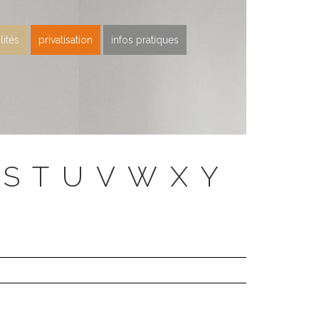
lités
privatisation
infos pratiques
S
T
U
V
W
X
Y