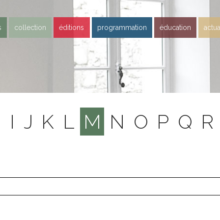
s
collection
éditions
programmation
éducation
actua
H
I
J
K
L
M
N
O
P
Q
R