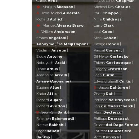
Carlos
Aires
|
Jake & Dinos
Chapman
|
�
Markus
Åkesson
|
Michael Ray
Charles
|
A
Jean-Michel
Alberola
|
Paul
Chiappe
|
Richard
Aldrich
|
Nina
Childress
|
�
Manuel
Álvarez Bravo
|
Larry
Clark
|
A
Willem
Andersson
|
José
Cobo
|
Franco
Angeloni
|
Mark
Cohen
|
Anonyme, Ère Meiji (Japon)
|
George
Condo
|
Vladimir
Anselm
|
Pascal
Convert
|
Elodie
Antoine
|
Gil Heitor
Cortesão
|
Nobuyoshi
Araki
|
Thierry
Costeseque
|
Diane
Arbus
|
Gregory
Crewdson
|
Amandine
Arcelli
|
John
Currin
|
Ariane (Anonyme)
|
Edward Sheriff
Curtis
|
Eugène
Atget
|
D
Jacob
Dahlgren
|
Kader
Attia
|
Zhang
Dali
|
Richard
Aujard
|
Berlinde
de Bruyckere
|
Richard
Avedon
|
Jan
de Maesschalck
|
B
Seon-Ghi
Bahk
|
Alain
Declercq
|
Fatemeh
Baigmoradi
|
Philippe
Decrauzat
|
Nasser
Bakhshi
|
Duvier
del Dago Ferna
Roger
Ballen
|
Laurent
Delarozière
|
Banksy
|
Wim
Delvoye
|