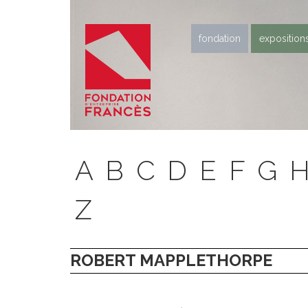
fondation
exposition
A
B
C
D
E
F
G
Z
ROBERT MAPPLETHORPE