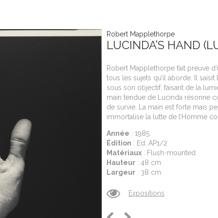
Robert Mapplethorpe
LUCINDA’S HAND (L
Robert Mapplethorpe fait preuve d’
tous les sujets qu’il aborde. Il saisi
sous son objectif, faisant de la lu
main tendue de Lucinda résonne c
de survie. La main est forte mais p
immortalise la lutte de l’Homme con
Année
: 1985
Édition
: Ed. AP1/2
Matériaux
: Flush-mounted
Hauteur
: 48 cm
Largeur
: 38 cm
Expositions