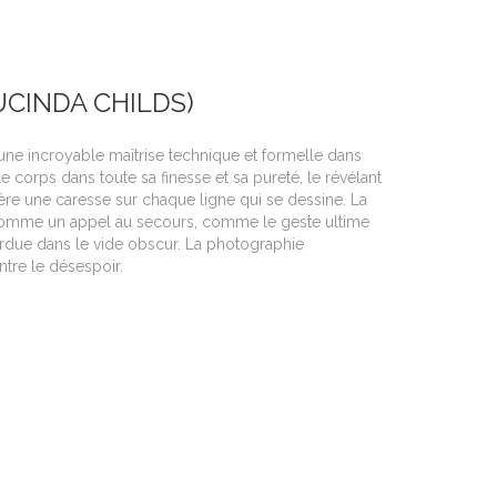
UCINDA CHILDS)
une incroyable maîtrise technique et formelle dans
t le corps dans toute sa finesse et sa pureté, le révélant
mière une caresse sur chaque ligne qui se dessine. La
omme un appel au secours, comme le geste ultime
erdue dans le vide obscur. La photographie
tre le désespoir.