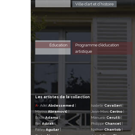
Ville d’art et d’histoire
Éducation
Programme d’éducation
artistique
Les artistes de la collection
A
Adel
Abdessemed
|
Isabelle
Cavalleri
|
Marina
Abramović
|
Jean-Marc
Cerino
|
Eddie
Adams
|
Manuele
Cerutti
|
Roy
Adzak
|
Philippe
Chancel
|
Farley
Aguilar
|
Nathan
Chantob
|