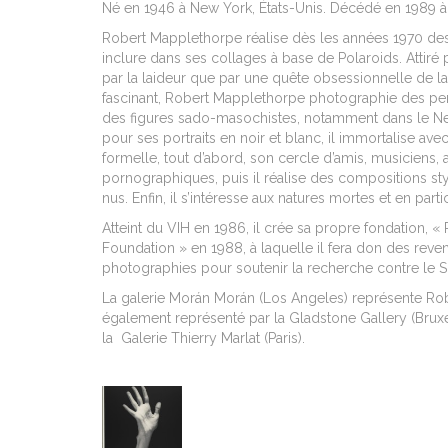
Né en 1946 à New York, États-Unis. Décédé en 1989 
Robert Mapplethorpe réalise dès les années 1970 de
inclure dans ses collages
à base de Polaroids.
Attiré 
par la laideur que par une quête obsessionnelle de l
fascinant,
Robert Mapplethorpe photographie des
per
des figures
sado-masochistes,
notamment dans le N
pour ses portraits en noir et blanc,
il immortalise ave
formelle, tout d’abord, son cercle d’amis, musiciens, ar
pornographiques, puis il réalise des compositions 
nus. Enfin, il s’intéresse aux natures mortes et en parti
Atteint du VIH en 1986, il crée sa propre fondation, 
Foundation » en 1988, à laquelle il fera don des reve
photographies pour soutenir la recherche contre le S
La galerie Morán Morán (Los Angeles) représente Rob
également représenté par la Gladstone Gallery (Bruxe
la Galerie Thierry Marlat (Paris).