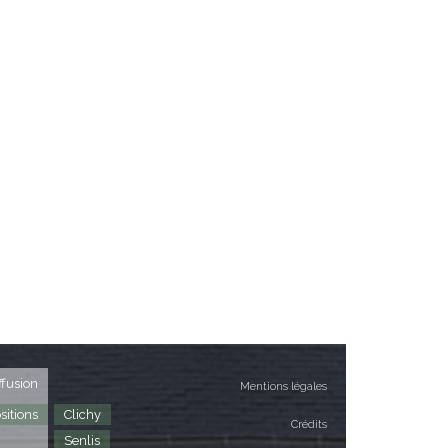
ffusion
Mentions légales
sitions
Clichy
Crédits
Senlis