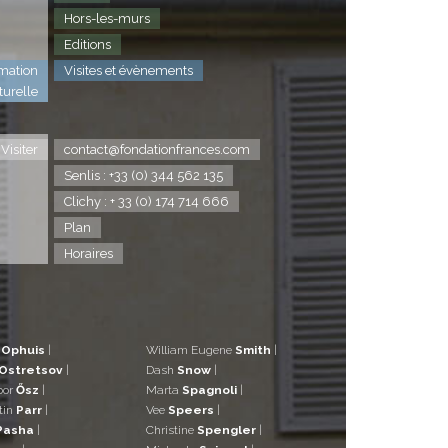
Hors-les-murs
Editions
mation
Visites et évènements
turelle
Visiter
contact@fondationfrances.com
Senlis : +33 (0) 344 562 135
Clichy : + 33 (0) 174 714 666
Plan
Horaires
d
Ophuis
|
William Eugene
Smith
|
Ostretsov
|
Dash
Snow
|
bor
Ősz
|
Marta
Spagnoli
|
tin
Parr
|
Vee
Speers
|
Pasha
|
Christine
Spengler
|