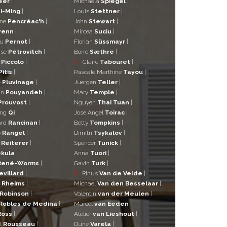
eer
|
Michaela
Spiegel
|
i-Ming
|
Louis
Stettner
|
ane
Pencréac'h
|
John
Stewart
|
Penn
|
Mircea
Suciu
|
eu
Pernot
|
Florian
Süssmayr
|
ise
Pétrovitch
|
Borre
Sæthre
|
o
Piccolo
|
T
Claire
Tabouret
|
Pitis
|
Pascale Marthine
Tayou
|
e
Pluvinage
|
Juergen
Teller
|
in
Pouyandeh
|
Mary
Temple
|
Prouvost
|
Nguyen
Thai Tuan
|
ng
Qi
|
José Angel
Toirac
|
ard
Rancinan
|
Betty
Tompkins
|
o
Rangel
|
Dimitri
Tsykalov
|
r
Reiterer
|
Spencer
Tunick
|
kula
|
Anna
Tuori
|
René-Worms
|
Gavin
Turk
|
evillard
|
V
Rinus
Van de Velde
|
a
Rheims
|
Michael
Van den Besselaar
|
Robinson
|
Valentin
van der Meulen
|
Robles de Medina
|
Marcel
van Eeden
|
Ross
|
Atelier
van Lieshout
|
l
Rousseau
|
Dune
Varela
|