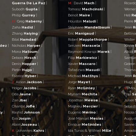
Guerra De La Paz
|
M
David
Mach
|
Ricard
Subodh
Gupta
|
Tomasz
Machcinski
|
Werne
Philip
Gurrey
|
Benoît
Maire
|
Heli
Re
H
Greg
Haberny
|
Houston
Maludi
|
Pierre
Zaha
Hadid
|
Stéphane
Mandelbaum
|
Jean
R
Zhang
Haiying
|
Eric
Manigaud
|
Bettin
Bilal
Hamdad
|
Robert
Mapplethorpe
|
Walter
ndez
|
Nicholas
Harper
|
Senzeni
Marasela
|
Xavier
Mona
Hatoum
|
Raymond Kowspi
Marek
|
Alicia
Debora
Hirsch
|
Filip
Markiewicz
|
Samue
Denis
Hopper
|
Xavier
Mascaro
|
Gideo
Pieter
Hugo
|
Tafadzwa
Masudi
|
Thom
Fabrice
Hyber
|
Michael
Matthys
|
Jean
R
J
Alison
Jackson
|
Jorge
Mayet
|
Hugo
Holger
Jacobs
|
Ryan
McGinley
|
S
Mo
Oda
Jaune
|
Myriam
Mechita
|
Elsa
S
Zan
Jbai
|
Jonathan
Meese
|
Julien
Chantal
Joffe
|
Mathieu
Mercier
|
Sebast
ly
|
Rashid
Johnson
|
Eugenio
Mérino
|
Nicola
Eva
Jospin
|
José Manuel
Mesías
|
Augus
Alain
Josseau
|
Enrique
Metinides
|
Sanne
K
Johannes
Kahrs
|
Ida Tursic & Wilfried
Mille
|
Amad