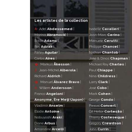
Les artistes de la collection
A
Adel
Abdessemed
|
Isabelle
Cavalleri
|
Marina
Abramović
|
Jean-Marc
Cerino
|
Eddie
Adams
|
Manuele
Cerutti
|
Roy
Adzak
|
Philippe
Chancel
|
Farley
Aguilar
|
Nathan
Chantob
|
Carlos
Aires
|
Jake & Dinos
Chapman
|
�
Markus
Åkesson
|
Michael Ray
Charles
|
A
Jean-Michel
Alberola
|
Paul
Chiappe
|
Richard
Aldrich
|
Nina
Childress
|
�
Manuel
Álvarez Bravo
|
Larry
Clark
|
A
Willem
Andersson
|
José
Cobo
|
Franco
Angeloni
|
Mark
Cohen
|
Anonyme, Ère Meiji (Japon)
|
George
Condo
|
Vladimir
Anselm
|
Pascal
Convert
|
Elodie
Antoine
|
Gil Heitor
Cortesão
|
Nobuyoshi
Araki
|
Thierry
Costeseque
|
Diane
Arbus
|
Gregory
Crewdson
|
Amandine
Arcelli
|
John
Currin
|