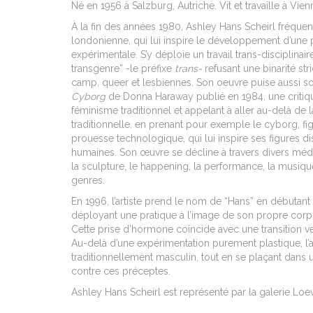
Né en 1956 à Salzburg, Autriche. Vit et travaille à Vien
À la fin des années 1980, Ashley Hans Scheirl fréqu
londonienne, qui lui inspire le développement d’une 
expérimentale. S’y déploie un travail trans-disciplinai
transgenre” -le préfixe
trans-
refusant une binarité st
camp, queer et lesbiennes. Son oeuvre puise aussi so
Cyborg
de Donna Haraway publié en 1984, une critique
féminisme traditionnel et appelant à aller au-delà de l
traditionnelle, en prenant pour exemple le cyborg, f
prouesse technologique, qui lui inspire ses figures di
humaines.
Son œuvre se décline à travers divers médiu
la sculpture, le happening, la performance, la musique
genres.
En 1996, l’artiste prend le nom de “Hans” en débutant 
déployant une pratique à l’image de son propre corp
Cette prise d’hormone coïncide avec une transition ver
Au-delà d’une expérimentation purement plastique, l’
traditionnellement masculin, tout en se plaçant dans 
contre ces préceptes.
Ashley Hans Scheirl est représenté par la galerie Loe