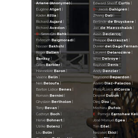
Ariane (Anonyme)
|
Edward Sheriff
Curtis
|
Eugène
Atget
|
D
Jacob
Dahlgren
|
Kader
Attia
|
Zhang
Dali
|
Richard
Aujard
|
Berlinde
de Bruyckere
|
Richard
Avedon
|
Jan
de Maesschalck
|
B
Seon-Ghi
Bahk
|
Alain
Declercq
|
Fatemeh
Baigmoradi
|
Philippe
Decrauzat
|
Nasser
Bakhshi
|
Duvier
del Dago Ferna
Roger
Ballen
|
Laurent
Delarozière
|
Banksy
|
Wim
Delvoye
|
Gilles
Barbier
|
Raphaël
Denis
|
Hannelore
Baron
|
Andy
Denzler
|
Valérie
Belin
|
Raymond
Depardon
|
Neïl
Beloufa
|
Álvaro
Diaz-Palacios
|
Barton Lidice
Benes
|
Philip-Lorca
diCorcia
|
Romain
Bernini
|
Desiree
Dolron
|
Ghyslain
Bertholon
|
Oleg
Dou
|
Tony
Bevan
|
Mathieu
Dufois
|
Cathryn
Boch
|
E
Pamela
Earnshaw Kel
Hervé
Bohnert
|
José Manuel
Egea
|
Ulrike
Bolenz
|
Tim
Eitel
|
Liu
Bolin
|
Nezaket
Ekici
|