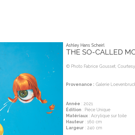
Ashley Hans Scheirl
THE SO-CALLED M
© Photo Fabrice Gousset, Courtes
Provenance :
Galerie Loevenbruck,
Année
: 2021
Édition
: Pièce Unique
Matériaux
: Acrylique sur toile
Hauteur
: 160 cm
Largeur
: 240 cm