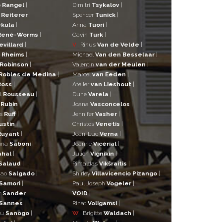
o
Rangel
|
Dimitri
Tsykalov
|
r
Reiterer
|
Spencer
Tunick
|
kula
|
Anna
Tuori
|
René-Worms
|
Gavin
Turk
|
evillard
|
V
Rinus
Van de Velde
|
a
Rheims
|
Michael
Van den Besselaar
|
Robinson
|
Valentin
van der Meulen
|
Robles de Medina
|
Marcel
van Eeden
|
Ross
|
Atelier
van Lieshout
|
l
Rousseau
|
Dune
Varela
|
n
Rubin
|
Joana
Vasconcelos
|
as
Ruff
|
Jennifer
Vasher
|
ustin
|
Christos
Venetis
|
Ruyant
|
Jean-Luc
Verna
|
una
Saboni
|
Jeanne
Vicérial
|
ahal
|
Julien
Vignikin
|
Salaud
|
Rimaldas
Vikšraitis
|
iao
Salgado
|
Shirley
Villavicencio Pizango
|
Samorì
|
Paul Joseph
Vogeler
|
t
Sander
|
VOID
|
Sannes
|
Rinat
Voligamsi
|
ou
Sanogo
|
W
Brigitte
Waldach
|