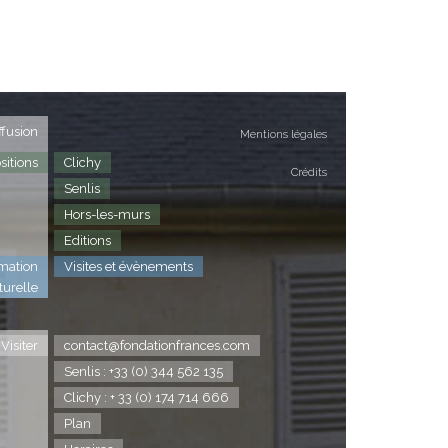
ffusion
Mentions légales
sitions
Clichy
Crédits
Senlis
Hors-les-murs
Editions
mation
Visites et évènements
turelle
Visiter
contact@fondationfrances.com
Senlis : +33 (0) 344 562 135
Clichy : + 33 (0) 174 714 666
Plan