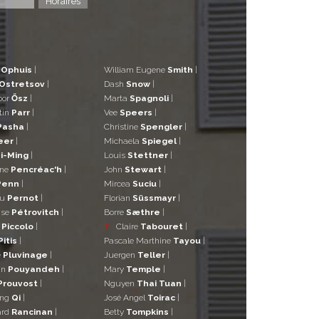
Horaires
d
Ophuis
|
William Eugene
Smith
|
Ostretsov
|
Dash
Snow
|
bor
Ősz
|
Marta
Spagnoli
|
tin
Parr
|
Vee
Speers
|
Pasha
|
Christine
Spengler
|
eer
|
Michaela
Spiegel
|
i-Ming
|
Louis
Stettner
|
ane
Pencréac'h
|
John
Stewart
|
Penn
|
Mircea
Suciu
|
eu
Pernot
|
Florian
Süssmayr
|
ise
Pétrovitch
|
Borre
Sæthre
|
o
Piccolo
|
T
Claire
Tabouret
|
Pitis
|
Pascale Marthine
Tayou
|
e
Pluvinage
|
Juergen
Teller
|
in
Pouyandeh
|
Mary
Temple
|
Prouvost
|
Nguyen
Thai Tuan
|
ng
Qi
|
José Angel
Toirac
|
ard
Rancinan
|
Betty
Tompkins
|