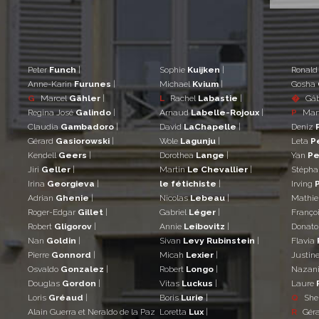
Peter
Funch
|
Sophie
Kuijken
|
Ronal
Anne-Karin
Furunes
|
Michael
Kvium
|
Gosha
G
Marcel
Gähler
|
L
Rachel
Labastie
|
�
Gá
Regina José
Galindo
|
Arnaud
Labelle-Rojoux
|
P
Mar
Claudia
Gambadoro
|
David
LaChapelle
|
Deniz
Gérard
Gasiorowski
|
Wole
Lagunju
|
Leta
P
Kendell
Geers
|
Dorothea
Lange
|
Yan
Pe
Jiri
Geller
|
Martin
Le Chevallier
|
Stéph
Irina
Georgieva
|
le fétichiste
|
Irving
Adrian
Ghenie
|
Nicolas
Lebeau
|
Mathi
Roger-Edgar
Gillet
|
Gabriel
Léger
|
Franço
Robert
Gligorov
|
Annie
Leibovitz
|
Donat
Nan
Goldin
|
Sivan
Levy Rubinstein
|
Flavia
Pierre
Gonnord
|
Micah
Lexier
|
Justin
Osvaldo
Gonzalez
|
Robert
Longo
|
Nazan
Douglas
Gordon
|
Vitas
Luckus
|
Laure
Loris
Gréaud
|
Boris
Lurie
|
Q
She
Alain Guerra et Neraldo de la Paz
Loretta
Lux
|
R
Gér