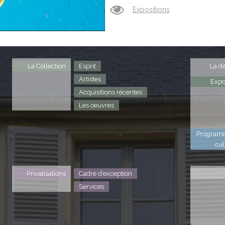
Expositions
La Collection
Esprit
La di
Artistes
Expo
Acquisitions récentes
Les oeuvres
Program
cul
Privatisations
Cadre d’exception
Services