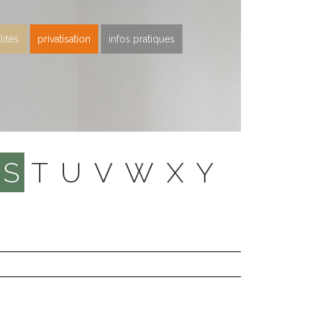
lités
privatisation
infos pratiques
S
T
U
V
W
X
Y