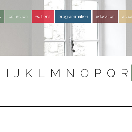
s
collection
éditions
programmation
éducation
actua
H
I
J
K
L
M
N
O
P
Q
R