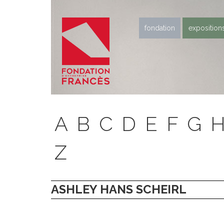
fondation
exposition
A
B
C
D
E
F
G
Z
ASHLEY HANS SCHEIRL