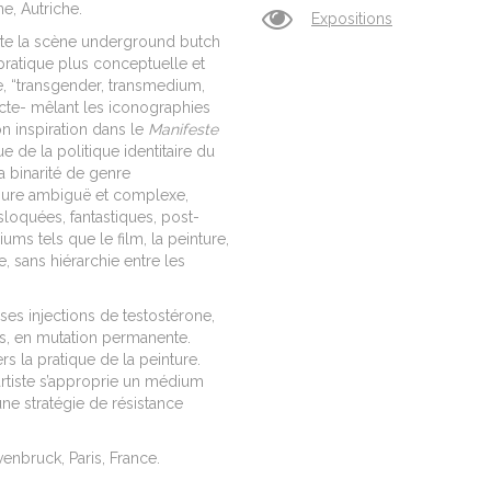
ne, Autriche.
Expositions
ente la scène underground butch
pratique plus conceptuelle et
re, “transgender, transmedium,
ricte- mêlant les iconographies
n inspiration dans le
Manifeste
 de la politique identitaire du
a binarité de genre
igure ambiguë et complexe,
sloquées, fantastiques, post-
ms tels que le film, la peinture,
, sans hiérarchie entre les
ses injections de testostérone,
s, en mutation permanente.
s la pratique de la peinture.
artiste s’approprie un médium
une stratégie de résistance
venbruck, Paris, France.