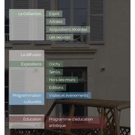
La Collection
Esprit
Artistes
Acquisitions récentes
Les oeuvres
La diffusion
Expositions
Clichy
Senlis
Hors-les-murs
Editions
Programmation
Visites et évènements
culturelle
Éducation
Programme d’éducation
artistique