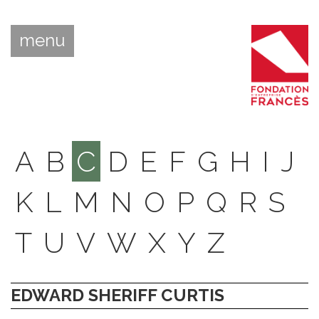
menu
A
B
C
D
E
F
G
H
I
J
K
L
M
N
O
P
Q
R
S
T
U
V
W
X
Y
Z
EDWARD SHERIFF CURTIS