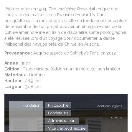
Photographié en 1904,
The Vanishing Race
était en quelque
sorte la pièce maîtresse de l’oeuvre d’Edward S. Curtis,
puisqu’elle était la métaphore visuelle du fondement conceptuel
de l’ensemble de son projet, à savoir un enregistrement de la
culture amérindienne en train de disparaître. Cette photographie
a été réalisée lors d’un voyage pour documenter la danse
Yeibechei des Navajos près de Chinle, en Arizona.
Provenance :
Acquise auprès de Sotheby’s Paris, en 2012.
Année
: 1904
Édition
: Tirage vintage (édition non numérotée, non limitée)
Matériaux
: Orotone
Hauteur
: 26,9 cm
Largeur
: 34,8 cm
Fondation
Philosophie
Mentions légales
Fondateurs
Crédits
Administrateurs
Ville d’art et d’histoire