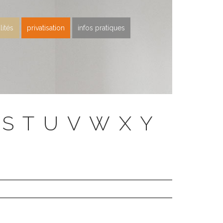
lités
privatisation
infos pratiques
S
T
U
V
W
X
Y