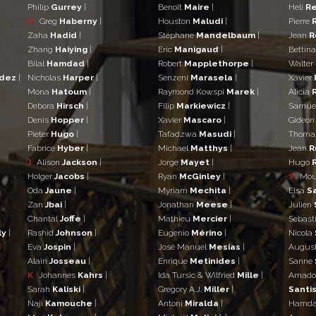
Philip
Gurrey
|
Benoît
Maire
|
Heli
Re
H
Greg
Haberny
|
Houston
Maludi
|
Pierre
Zaha
Hadid
|
Stéphane
Mandelbaum
|
Jean
R
Zhang
Haiying
|
Eric
Manigaud
|
Bettin
Bilal
Hamdad
|
Robert
Mapplethorpe
|
Walter
ndez
|
Nicholas
Harper
|
Senzeni
Marasela
|
Xavier
Mona
Hatoum
|
Raymond Kowspi
Marek
|
Alicia
Debora
Hirsch
|
Filip
Markiewicz
|
Samue
Denis
Hopper
|
Xavier
Mascaro
|
Gideo
Pieter
Hugo
|
Tafadzwa
Masudi
|
Thom
Fabrice
Hyber
|
Michael
Matthys
|
Jean
R
J
Alison
Jackson
|
Jorge
Mayet
|
Hugo
Holger
Jacobs
|
Ryan
McGinley
|
S
Mo
Oda
Jaune
|
Myriam
Mechita
|
Elsa
S
Zan
Jbai
|
Jonathan
Meese
|
Julien
Chantal
Joffe
|
Mathieu
Mercier
|
Sebast
ly
|
Rashid
Johnson
|
Eugenio
Mérino
|
Nicola
Eva
Jospin
|
José Manuel
Mesías
|
Augus
Alain
Josseau
|
Enrique
Metinides
|
Sanne
K
Johannes
Kahrs
|
Ida Tursic & Wilfried
Mille
|
Amad
Sarah
Kaliski
|
Gregory A.J.
Miller
|
Santis
Naji
Kamouche
|
Antoni
Miralda
|
Hamd