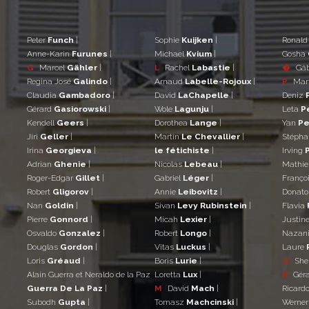
Peter
Funch
|
Sophie
Kuijken
|
Ronal
Anne-Karin
Furunes
|
Michael
Kvium
|
Gosha
G
Marcel
Gähler
|
L
Rachel
Labastie
|
�
Gá
Regina José
Galindo
|
Arnaud
Labelle-Rojoux
|
P
Mar
Claudia
Gambadoro
|
David
LaChapelle
|
Deniz
Gérard
Gasiorowski
|
Wole
Lagunju
|
Leta
P
Kendell
Geers
|
Dorothea
Lange
|
Yan
Pe
Jiri
Geller
|
Martin
Le Chevallier
|
Stéph
Irina
Georgieva
|
le fétichiste
|
Irving
Adrian
Ghenie
|
Nicolas
Lebeau
|
Mathi
Roger-Edgar
Gillet
|
Gabriel
Léger
|
Franço
Robert
Gligorov
|
Annie
Leibovitz
|
Donat
Nan
Goldin
|
Sivan
Levy Rubinstein
|
Flavia
Pierre
Gonnord
|
Micah
Lexier
|
Justin
Osvaldo
Gonzalez
|
Robert
Longo
|
Nazan
Douglas
Gordon
|
Vitas
Luckus
|
Laure
Loris
Gréaud
|
Boris
Lurie
|
Q
She
Alain Guerra et Neraldo de la Paz
Loretta
Lux
|
R
Gér
Guerra De La Paz
|
M
David
Mach
|
Ricard
Subodh
Gupta
|
Tomasz
Machcinski
|
Werne