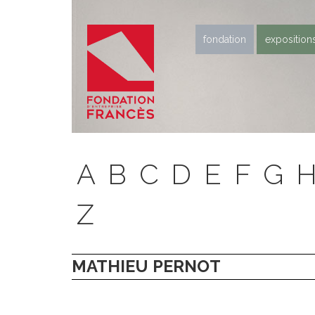
fondation
exposition
A
B
C
D
E
F
G
Z
MATHIEU PERNOT