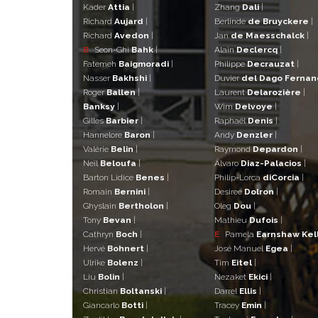
Kader
Attia
|
Zhang
Dali
|
Richard
Aujard
|
Berlinde
de Bruyckere
|
Richard
Avedon
|
Jan
de Maesschalck
|
B
Seon-Ghi
Bahk
|
Alain
Declercq
|
Fatemeh
Baigmoradi
|
Philippe
Decrauzat
|
Nasser
Bakhshi
|
Duvier
del Dago Ferna
Roger
Ballen
|
Laurent
Delarozière
|
Banksy
|
Wim
Delvoye
|
Gilles
Barbier
|
Raphaël
Denis
|
Hannelore
Baron
|
Andy
Denzler
|
Valérie
Belin
|
Raymond
Depardon
|
Neïl
Beloufa
|
Álvaro
Diaz-Palacios
|
Barton Lidice
Benes
|
Philip-Lorca
diCorcia
|
Romain
Bernini
|
Desiree
Dolron
|
Ghyslain
Bertholon
|
Oleg
Dou
|
Tony
Bevan
|
Mathieu
Dufois
|
Cathryn
Boch
|
E
Pamela
Earnshaw Kel
Hervé
Bohnert
|
José Manuel
Egea
|
Ulrike
Bolenz
|
Tim
Eitel
|
Liu
Bolin
|
Nezaket
Ekici
|
Christian
Boltanski
|
Darrel
Ellis
|
Giancarlo
Botti
|
Tracey
Emin
|