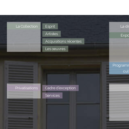
La Collection
Esprit
La di
Artistes
Expo
Acquisitions récentes
Les oeuvres
Program
cul
Privatisations
Cadre d’exception
Services