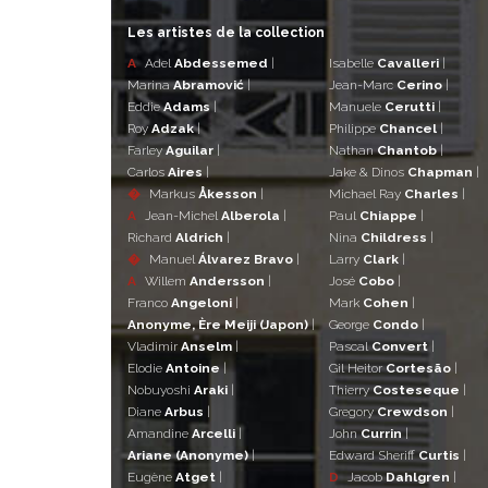
Les artistes de la collection
A
Adel
Abdessemed
|
Isabelle
Cavalleri
|
Marina
Abramović
|
Jean-Marc
Cerino
|
Eddie
Adams
|
Manuele
Cerutti
|
Roy
Adzak
|
Philippe
Chancel
|
Farley
Aguilar
|
Nathan
Chantob
|
Carlos
Aires
|
Jake & Dinos
Chapman
|
�
Markus
Åkesson
|
Michael Ray
Charles
|
A
Jean-Michel
Alberola
|
Paul
Chiappe
|
Richard
Aldrich
|
Nina
Childress
|
�
Manuel
Álvarez Bravo
|
Larry
Clark
|
A
Willem
Andersson
|
José
Cobo
|
Franco
Angeloni
|
Mark
Cohen
|
Anonyme, Ère Meiji (Japon)
|
George
Condo
|
Vladimir
Anselm
|
Pascal
Convert
|
Elodie
Antoine
|
Gil Heitor
Cortesão
|
Nobuyoshi
Araki
|
Thierry
Costeseque
|
Diane
Arbus
|
Gregory
Crewdson
|
Amandine
Arcelli
|
John
Currin
|
Ariane (Anonyme)
|
Edward Sheriff
Curtis
|
Eugène
Atget
|
D
Jacob
Dahlgren
|