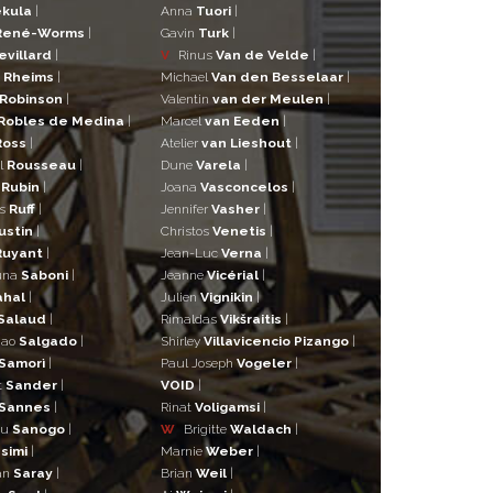
kula
|
Anna
Tuori
|
René-Worms
|
Gavin
Turk
|
evillard
|
V
Rinus
Van de Velde
|
a
Rheims
|
Michael
Van den Besselaar
|
Robinson
|
Valentin
van der Meulen
|
Robles de Medina
|
Marcel
van Eeden
|
Ross
|
Atelier
van Lieshout
|
l
Rousseau
|
Dune
Varela
|
n
Rubin
|
Joana
Vasconcelos
|
as
Ruff
|
Jennifer
Vasher
|
ustin
|
Christos
Venetis
|
Ruyant
|
Jean-Luc
Verna
|
una
Saboni
|
Jeanne
Vicérial
|
ahal
|
Julien
Vignikin
|
Salaud
|
Rimaldas
Vikšraitis
|
iao
Salgado
|
Shirley
Villavicencio Pizango
|
Samorì
|
Paul Joseph
Vogeler
|
t
Sander
|
VOID
|
Sannes
|
Rinat
Voligamsi
|
ou
Sanogo
|
W
Brigitte
Waldach
|
simi
|
Marnie
Weber
|
an
Saray
|
Brian
Weil
|