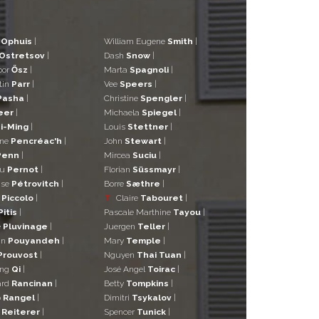
d
Ophuis
|
William Eugene
Smith
|
Ostretsov
|
Dash
Snow
|
bor
Ősz
|
Marta
Spagnoli
|
tin
Parr
|
Vee
Speers
|
Pasha
|
Christine
Spengler
|
eer
|
Michaela
Spiegel
|
i-Ming
|
Louis
Stettner
|
ane
Pencréac'h
|
John
Stewart
|
Penn
|
Mircea
Suciu
|
eu
Pernot
|
Florian
Süssmayr
|
ise
Pétrovitch
|
Borre
Sæthre
|
o
Piccolo
|
T
Claire
Tabouret
|
Pitis
|
Pascale Marthine
Tayou
|
e
Pluvinage
|
Juergen
Teller
|
in
Pouyandeh
|
Mary
Temple
|
Prouvost
|
Nguyen
Thai Tuan
|
ng
Qi
|
José Angel
Toirac
|
ard
Rancinan
|
Betty
Tompkins
|
o
Rangel
|
Dimitri
Tsykalov
|
r
Reiterer
|
Spencer
Tunick
|