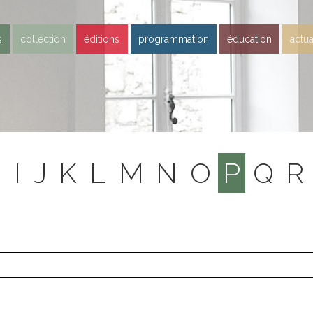
s
collection
éditions
programmation
éducation
actua
H
I
J
K
L
M
N
O
P
Q
R