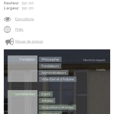
Hauteur
: 150 cm
Largeur
: 150 cm
Expositions
Prêts
Revue de presse
Fondation
Philosophie
Mentions légales
Fondateurs
Crédits
Administrateurs
Ville d’art et d’histoire
La Collection
Esprit
Artistes
Acquisitions récentes
Les oeuvres