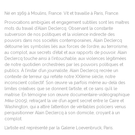
Né en 1969 à Moulins, France. Vit et travaille à Paris, France.
Provocations ambigües et engagement subtiles sont les maîtres
mots du travail d’Alain Declercq. Observant la constante
subversion de nos politiques et la violence indirecte des
pouvoirs dans nos sociétés contemporaines, Alain Declercq
détourne les symboles liés aux forces de l’ordre, au terrorisme,
au complot, aux secrets d’état et aux rapports de pouvoir. Alain
Declercq touche ainsi à l’intouchable, aux violences légitimées
de notre quotidien orchestrées par les pouvoirs politiques et
publics. À l’instar d’un journaliste, Alain Declercq recrée un
contexte de terreur qui reflète notre XXIème siècle, notre
inconscient collectif. Son œuvre va parfois même au-delà des
limites créatives que se donnent l’artiste, et ce sans qu’il le
maitrise. En témoigne son œuvre documentaire-vidéographique
Mike
(2005), retraçant la vie d’un agent secret entre le Caire et
Washington, qui a attiré l’attention de véritables policiers venus
perquisitionner Alain Declercq à son domicile, croyant à un
complot.
L’artiste est représenté par la Galerie Loevenbruck, Paris.