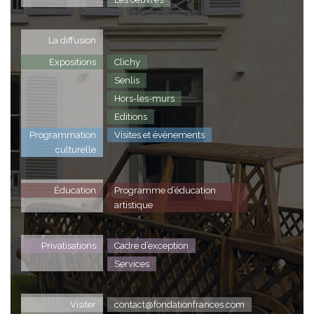
La diffusion
Expositions
Clichy
Senlis
Hors-les-murs
Editions
Programmation
Visites et évènements
culturelle
Éducation
Programme d’éducation
artistique
Privatisations
Cadre d’exception
Services
Visiter
contact@fondationfrances.com