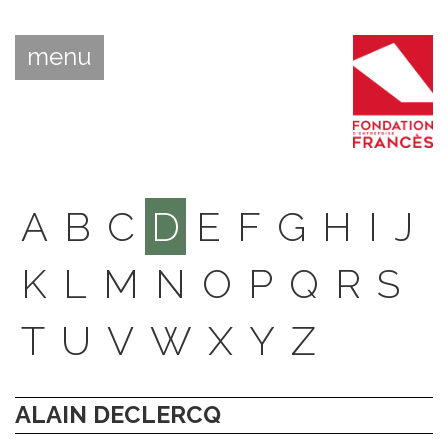
menu
A
B
C
D
E
F
G
H
I
J
K
L
M
N
O
P
Q
R
S
T
U
V
W
X
Y
Z
ALAIN DECLERCQ